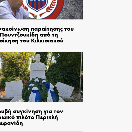
νακοίνωση παραίτησης του
.Πουντζουκίδη από τη
οίκηση του Κιλκισιακού
ουβή συγκίνηση για τον
ρωικό πιλότο Περικλή
τεφανίδη