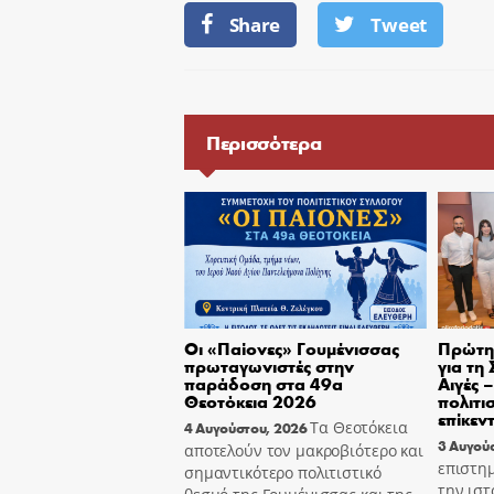
Share
Tweet
Περισσότερα
Οι «Παίονες» Γουμένισσας
Πρώτη 
πρωταγωνιστές στην
για τη
παράδοση στα 49α
Αιγές 
Θεοτόκεια 2026
πολιτι
επίκεν
Τα Θεοτόκεια
4 Αυγούστου, 2026
3 Αυγού
αποτελούν τον μακροβιότερο και
επιστημ
σημαντικότερο πολιτιστικό
την ιστ