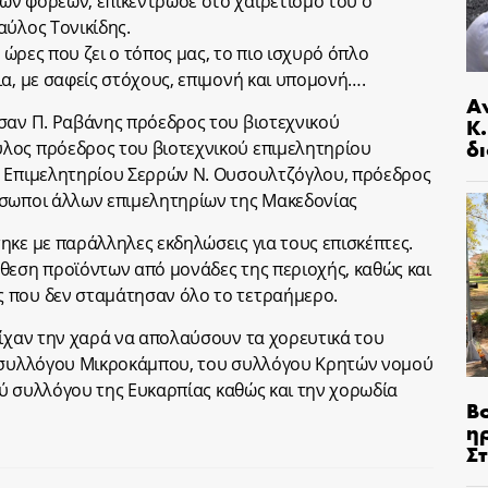
ων φορέων, επικέντρωσε στο χαιρετισμό του ο
αύλος Τονικίδης.
ς ώρες που ζει ο τόπος μας, το πιο ισχυρό όπλο
ια, με σαφείς στόχους, επιμονή και υπομονή….
Α
σαν Π. Ραβάνης πρόεδρος του βιοτεχνικού
Κ
δι
λος πρόεδρος του βιοτεχνικού επιμελητηρίου
ς Επιμελητηρίου Σερρών Ν. Ουσουλτζόγλου, πρόεδρος
όσωποι άλλων επιμελητηρίων της Μακεδονίας
ηκε με παράλληλες εκδηλώσεις για τους επισκέπτες.
θεση προϊόντων από μονάδες της περιοχής, καθώς και
 που δεν σταμάτησαν όλο το τετραήμερο.
είχαν την χαρά να απολαύσουν τα χορευτικά του
ύ συλλόγου Μικροκάμπου, του συλλόγου Κρητών νομού
κού συλλόγου της Ευκαρπίας καθώς και την χορωδία
Β
η
Σ