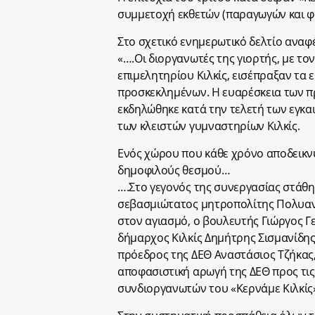
συμμετοχή εκθετών (παραγωγών και φ
Στο σχετικό ενημερωτικό δελτίο αναφέ
«….Οι διοργανωτές της γιορτής, με το
επιμελητηρίου Κιλκίς, εισέπραξαν τα
προσκεκλημένων. Η ευαρέσκεια των π
εκδηλώθηκε κατά την τελετή των εγκα
των κλειστών γυμναστηρίων Κιλκίς.
Ενός χώρου που κάθε χρόνο αποδεικνύε
δημοφιλούς θεσμού…
….Στο γεγονός της συνεργασίας στάθη
σεβασμιώτατος μητροπολίτης Πολυανή
στον αγιασμό, ο βουλευτής Γιώργος 
δήμαρχος Κιλκίς Δημήτρης Σισμανίδης
πρόεδρος της ΔΕΘ Αναστάσιος Τζήκας,
αποφασιστική αρωγή της ΔΕΘ προς τις
συνδιοργανωτών του «Κερνάμε Κιλκίς