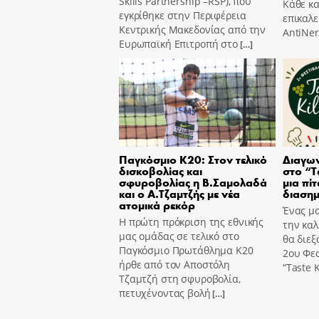
Skills Partnership –RSP), που
Κάθε κ
εγκρίθηκε στην Περιφέρεια
επικαλε
Κεντρικής Μακεδονίας από την
AntiNer
Ευρωπαϊκή Επιτροπή στο
[…]
Παγκόσμιο Κ20: Στον τελικό
Διαγων
δισκοβολίας και
στο “T
σφυροβολίας η Β.Σαμολαδά
μια πίτ
και ο Α.Τζαμτζής με νέα
διασημ
ατομικά ρεκόρ
Ένας μο
Η πρώτη πρόκριση της εθνικής
την καλ
μας ομάδας σε τελικό στο
θα διεξ
Παγκόσμιο Πρωτάθλημα Κ20
2ου Φε
ήρθε από τον Αποστόλη
“Taste K
Τζαμτζή στη σφυροβολία,
πετυχένοντας βολή
[…]