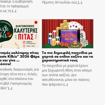
αλοκαίρι η κυβέρνηση
Πέμπτη 30 Ιουλίου εώς
[…]
ίται το πρόγραμμα
o ως τη
[…]
ισμός καλύτερης πίτας
Τα πιο δημοφιλή παιχνίδια με
aste Kilkis” 2026 Φέρε
χαρτιά σε online καζίνο και τα
α και γίνε …
χαρακτηριστικά τους
όπιτα!
Τα παιχνίδια με χαρτιά έχουν
ναδικός διαγωνισμός για
μια ξεχωριστή θέση στον κόσμο
ύτερη πίτα στο ν. Κιλκίς
των online καζίνο. Δεν
αχθεί στο πλαίσιο του
απευθύνονται μόνο σε παίκτες
στιβάλ Γαστρονομίας
που ψάχνουν
[…]
ilkis”
[…]