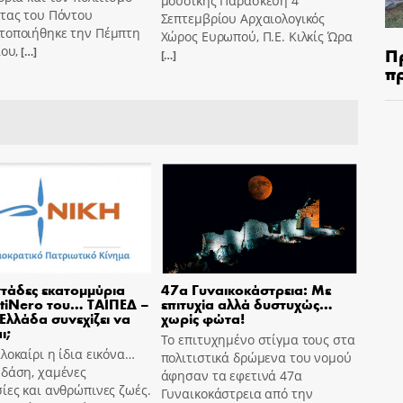
μουσικής Παρασκευή 4
ντας του Πόντου
Σεπτεμβρίου Αρχαιολογικός
τοποιήθηκε την Πέμπτη
Χώρος Ευρωπού, Π.Ε. Κιλκίς Ώρα
ίου,
Π
[…]
[…]
π
τάδες εκατομμύρια
47α Γυναικοκάστρεια: Με
tiNero του… ΤΑΙΠΕΔ –
επιτυχία αλλά δυστυχώς…
 Ελλάδα συνεχίζει να
χωρίς φώτα!
ι;
Το επιτυχημένο στίγμα τους στα
λοκαίρι η ίδια εικόνα…
πολιτιστικά δρώμενα του νομού
 δάση, χαμένες
άφησαν τα εφετινά 47α
ίες και ανθρώπινες ζωές.
Γυναικοκάστρεια από την