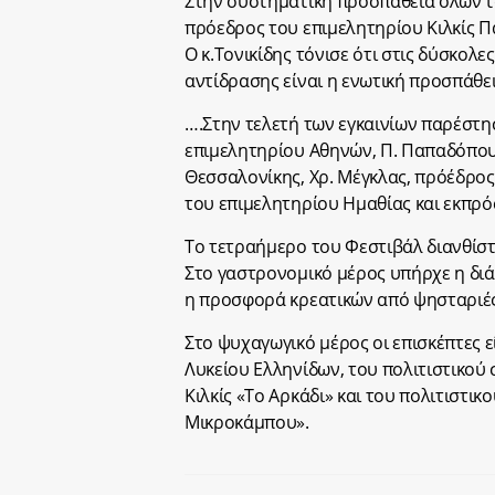
Στην συστηματική προσπάθεια όλων τ
πρόεδρος του επιμελητηρίου Κιλκίς Π
Ο κ.Τονικίδης τόνισε ότι στις δύσκολε
αντίδρασης είναι η ενωτική προσπάθε
….Στην τελετή των εγκαινίων παρέστη
επιμελητηρίου Αθηνών, Π. Παπαδόπου
Θεσσαλονίκης, Χρ. Μέγκλας, πρόέδρο
του επιμελητηρίου Ημαθίας και εκπρ
Το τετραήμερο του Φεστιβάλ διανθίστ
Στο γαστρονομικό μέρος υπήρχε η διά
η προσφορά κρεατικών από ψησταριές
Στο ψυχαγωγικό μέρος οι επισκέπτες 
Λυκείου Ελληνίδων, του πολιτιστικο
Κιλκίς «Το Αρκάδι» και του πολιτιστι
Μικροκάμπου».