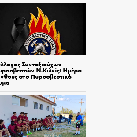
ύλλογος Συνταξιούχων
υροσβεστών Ν.Κιλκίς: Ημέρα
ένθους στο Πυροσβεστικό
ώμα