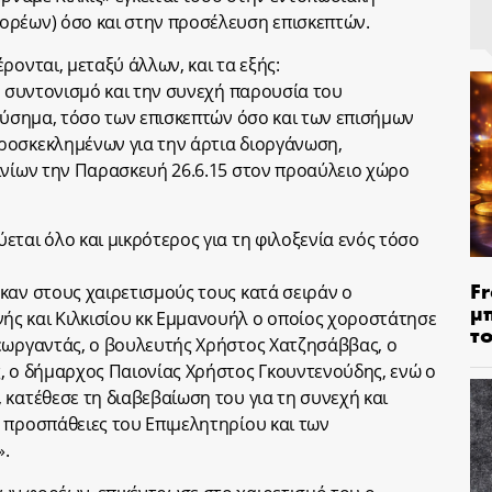
ορέων) όσο και στην προσέλευση επισκεπτών.
ρονται, μεταξύ άλλων, και τα εξής:
ν συντονισμό και την συνεχή παρουσία του
 εύσημα, τόσο των επισκεπτών όσο και των επισήμων
ροσκεκλημένων για την άρτια διοργάνωση,
ινίων την Παρασκευή 26.6.15 στον προαύλειο χώρο
ται όλο και μικρότερος για τη φιλοξενία ενός τόσο
Fr
καν στους χαιρετισμούς τους κατά σειράν ο
μ
ς και Κιλκισίου κκ Εμμανουήλ ο οποίος χοροστάτησε
τ
Γεωργαντάς, ο βουλευτής Χρήστος Χατζησάββας, ο
, ο δήμαρχος Παιονίας Χρήστος Γκουντενούδης, ενώ ο
 κατέθεσε τη διαβεβαίωση του για τη συνεχή και
 προσπάθειες του Επιμελητηρίου και των
».