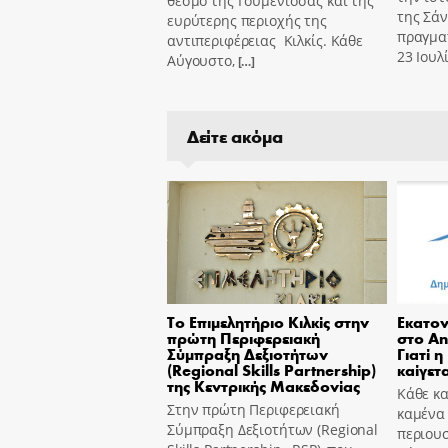
θεσμό της Γουμένισσας και της
της Σά
ευρύτερης περιοχής της
πραγμα
αντιπεριφέρειας Κιλκίς. Κάθε
23 Ιουλ
Αύγουστο,
[…]
Δείτε ακόμα
Το Επιμελητήριο Κιλκίς στην
Εκατον
πρώτη Περιφερειακή
στο An
Σύμπραξη Δεξιοτήτων
Γιατί η
(Regional Skills Partnership)
καίγετα
της Κεντρικής Μακεδονίας
Κάθε κα
Στην πρώτη Περιφερειακή
καμένα
Σύμπραξη Δεξιοτήτων (Regional
περιουσ