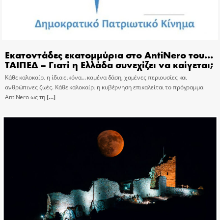
Εκατοντάδες εκατομμύρια στο AntiNero του…
ΤΑΙΠΕΔ – Γιατί η Ελλάδα συνεχίζει να καίγεται;
Κάθε καλοκαίρι η ίδια εικόνα… καμένα δάση, χαμένες περιουσίες και
ανθρώπινες ζωές. Κάθε καλοκαίρι η κυβέρνηση επικαλείται το πρόγραμμα
AntiNero ως τη
[…]