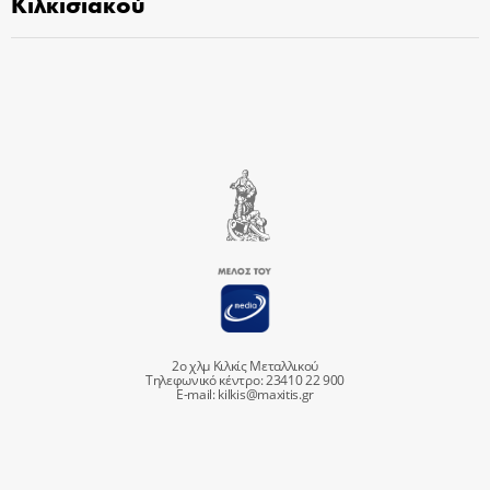
Κιλκισιακού
2ο χλμ Κιλκίς Μεταλλικού
Τηλεφωνικό κέντρο: 23410 22 900
E-mail:
kilkis@maxitis.gr