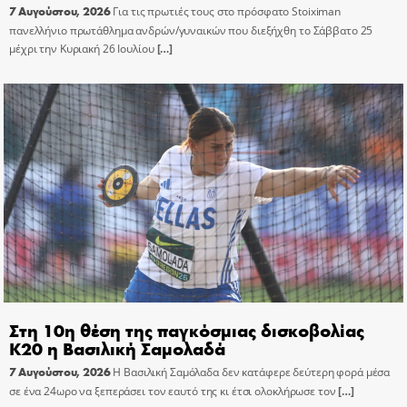
7 Αυγούστου, 2026
Για τις πρωτιές τους στο πρόσφατο Stoiximan
πανελλήνιο πρωτάθλημα ανδρών/γυναικών που διεξήχθη το Σάββατο 25
μέχρι την Κυριακή 26 Ιουλίου
[…]
Στη 10η θέση της παγκόσμιας δισκοβολίας
Κ20 η Βασιλική Σαμολαδά
7 Αυγούστου, 2026
Η Βασιλική Σαμόλαδα δεν κατάφερε δεύτερη φορά μέσα
σε ένα 24ωρο να ξεπεράσει τον εαυτό της κι έτσι ολοκλήρωσε τον
[…]