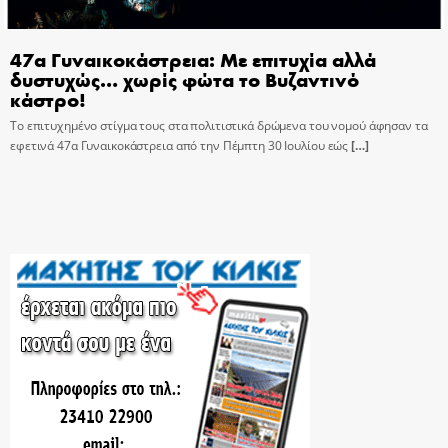
47α Γυναικοκάστρεια: Με επιτυχία αλλά
δυστυχώς… χωρίς φώτα το Βυζαντινό
κάστρο!
Το επιτυχημένο στίγμα τους στα πολιτιστικά δρώμενα του νομού άφησαν τα
εφετινά 47α Γυναικοκάστρεια από την Πέμπτη 30 Ιουλίου εώς
[…]