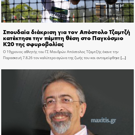
Σπουδαία διάκριση για τον Απόστολο Τζαμτζή
κατέκτησε την πέμπτη θέση στο Παγκόσμιο
Κ20 της σφυροβολίας
Ο 19χρονος αθλητής του ΓΣ Μανδρών Απόστολος Τζαμτζής έκανε την
Παρασκευή 7.8.26 τον καλύτερο αγώνα της ζωής του και ανταμείφθηκε
[…]