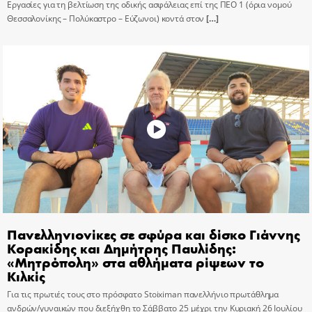
Εργασίες για τη βελτίωση της οδικής ασφάλειας επί της ΠΕΟ 1 (όρια νομού
Θεσσαλονίκης – Πολύκαστρο – Εύζωνοι) κοντά στον
[…]
Πανελληνιονίκες σε σφύρα και δίσκο Γιάννης
Κορακίδης και Δημήτρης Παυλίδης:
«Μητρόπολη» στα αθλήματα ρίψεων το
Κιλκίς
Για τις πρωτιές τους στο πρόσφατο Stoiximan πανελλήνιο πρωτάθλημα
ανδρών/γυναικών που διεξήχθη το Σάββατο 25 μέχρι την Κυριακή 26 Ιουλίου