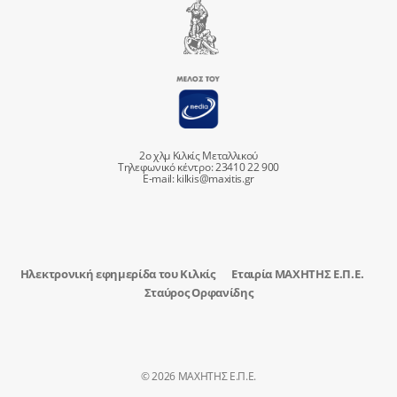
2ο χλμ Κιλκίς Μεταλλικού
Τηλεφωνικό κέντρο: 23410 22 900
E-mail:
kilkis@maxitis.gr
Ηλεκτρονική εφημερίδα του Κιλκίς
Εταιρία ΜΑΧΗΤΗΣ Ε.Π.Ε.
Σταύρος Ορφανίδης
© 2026 ΜΑΧΗΤΗΣ Ε.Π.Ε.