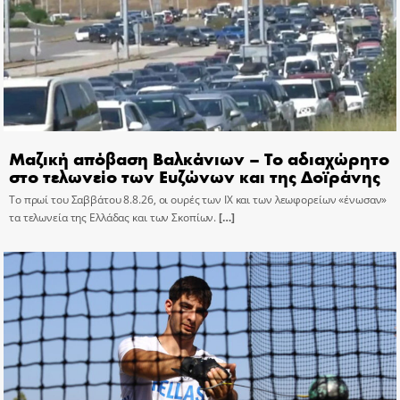
Μαζική απόβαση Βαλκάνιων – Το αδιαχώρητο
στο τελωνείο των Ευζώνων και της Δοϊράνης
Το πρωί του Σαββάτου 8.8.26, οι ουρές των ΙΧ και των λεωφορείων «ένωσαν»
τα τελωνεία της Ελλάδας και των Σκοπίων.
[…]