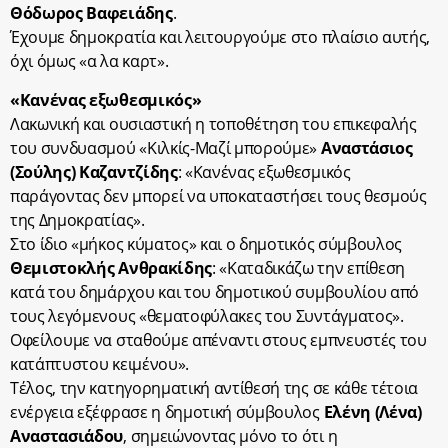
Θόδωρος Βαφειάδης
.
Έχουμε δημοκρατία και λειτουργούμε στο πλαίσιο αυτής,
όχι όμως «α λα καρτ».
«Κανένας εξωθεσμικός»
Λακωνική και ουσιαστική η τοποθέτηση του επικεφαλής
του συνδυασμού «Κιλκίς-Μαζί μπορούμε»
Αναστάσιος
(Σούλης) Καζαντζίδης
: «Κανένας εξωθεσμικός
παράγοντας δεν μπορεί να υποκαταστήσει τους θεσμούς
της Δημοκρατίας».
Στο ίδιο «μήκος κύματος» και ο δημοτικός σύμβουλος
Θεμιστοκλής Ανθρακίδης
: «Καταδικάζω την επίθεση
κατά του δημάρχου και του δημοτικού συμβουλίου από
τους λεγόμενους «θεματοφύλακες του Συντάγματος».
Οφείλουμε να σταθούμε απέναντι στους εμπνευστές του
κατάπτυστου κειμένου».
Τέλος, την κατηγορηματική αντίθεσή της σε κάθε τέτοια
ενέργεια εξέφρασε η δημοτική σύμβουλος
Ελένη (Λένα)
Αναστασιάδου
, σημειώνοντας μόνο το ότι η