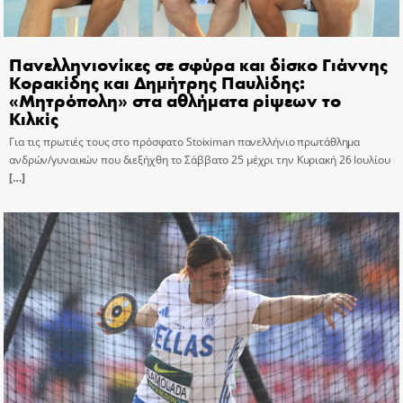
Πανελληνιονίκες σε σφύρα και δίσκο Γιάννης
Κορακίδης και Δημήτρης Παυλίδης:
«Μητρόπολη» στα αθλήματα ρίψεων το
Κιλκίς
Για τις πρωτιές τους στο πρόσφατο Stoiximan πανελλήνιο πρωτάθλημα
ανδρών/γυναικών που διεξήχθη το Σάββατο 25 μέχρι την Κυριακή 26 Ιουλίου
[…]