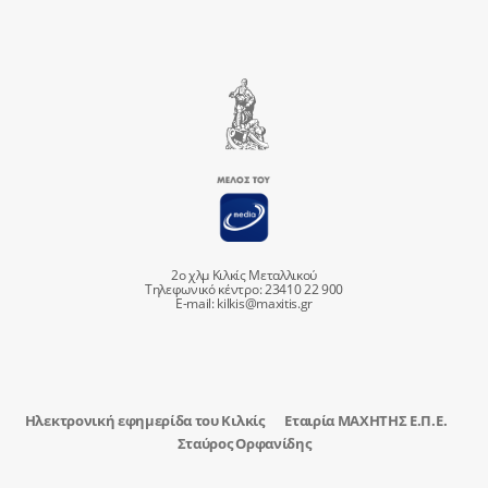
2ο χλμ Κιλκίς Μεταλλικού
Τηλεφωνικό κέντρο: 23410 22 900
E-mail:
kilkis@maxitis.gr
Ηλεκτρονική εφημερίδα του Κιλκίς
Εταιρία ΜΑΧΗΤΗΣ Ε.Π.Ε.
Σταύρος Ορφανίδης