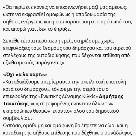
«Θα περίμενε κανείς να επικοινωνήσει μαζί μας αμέσως,
ώστε να εκφρασθεί ομοφώνως η αποδοκιμασία της
αήθους ενέργειας και η συμπαράσταση στο πρόσωπό του,
και απορώ γιατί δεν το έπραξε.
Σε κάθε τέτοια περίπτωση εμείς στηρίζουμε χωρίς
επιφυλαξεις τους θεσμούς του δημάρχου και του αιρετού
στελέχους της αυτοδιοίκησης, που δέχονται επίθεση από
εξωθεσμικούς παράγοντες».
«Όχι «α λα καρτ»»
«Καταδικάζουμε απερίφραστα την απειλητική επιστολή
κατά του δημάρχου», τόνισε με την σειρά του ο
επικεφαλής της «Ενωτικής Δύναμης Κιλκίς»
Δημήτρης
Τσαντάκης
, «ως στρεφομένης εναντίον όλων των
εκπροσώπων θεσμών, εναντίον όλου του δημοτικού
συμβουλίου.
Ωστόσο, ομόθυμη και ομόφωνη θα έπρεπε να είναι και η
καταδίκη της αήθους επίθεσης που δέχθηκε ο συνάδελφος