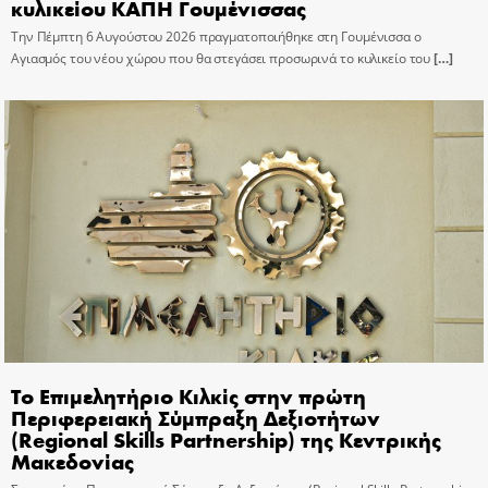
κυλικείου ΚΑΠΗ Γουμένισσας
Την Πέμπτη 6 Αυγούστου 2026 πραγματοποιήθηκε στη Γουμένισσα ο
Αγιασμός του νέου χώρου που θα στεγάσει προσωρινά το κυλικείο του
[…]
Το Επιμελητήριο Κιλκίς στην πρώτη
Περιφερειακή Σύμπραξη Δεξιοτήτων
(Regional Skills Partnership) της Κεντρικής
Μακεδονίας