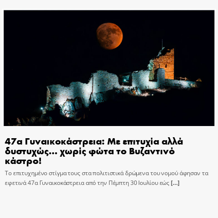
47α Γυναικοκάστρεια: Με επιτυχία αλλά
δυστυχώς… χωρίς φώτα το Βυζαντινό
κάστρο!
Το επιτυχημένο στίγμα τους στα πολιτιστικά δρώμενα του νομού άφησαν τα
εφετινά 47α Γυναικοκάστρεια από την Πέμπτη 30 Ιουλίου εώς
[…]