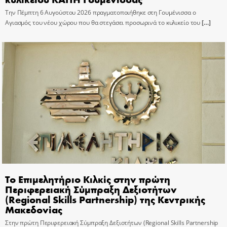
Την Πέμπτη 6 Αυγούστου 2026 πραγματοποιήθηκε στη Γουμένισσα ο
Αγιασμός του νέου χώρου που θα στεγάσει προσωρινά το κυλικείο του
[…]
Το Επιμελητήριο Κιλκίς στην πρώτη
Περιφερειακή Σύμπραξη Δεξιοτήτων
(Regional Skills Partnership) της Κεντρικής
Μακεδονίας
Στην πρώτη Περιφερειακή Σύμπραξη Δεξιοτήτων (Regional Skills Partnership