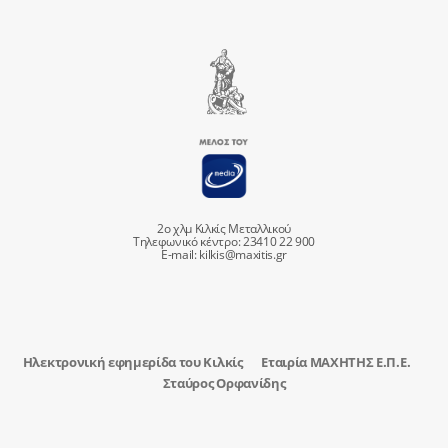
2ο χλμ Κιλκίς Μεταλλικού
Τηλεφωνικό κέντρο: 23410 22 900
E-mail:
kilkis@maxitis.gr
Ηλεκτρονική εφημερίδα του Κιλκίς
Εταιρία ΜΑΧΗΤΗΣ Ε.Π.Ε.
Σταύρος Ορφανίδης