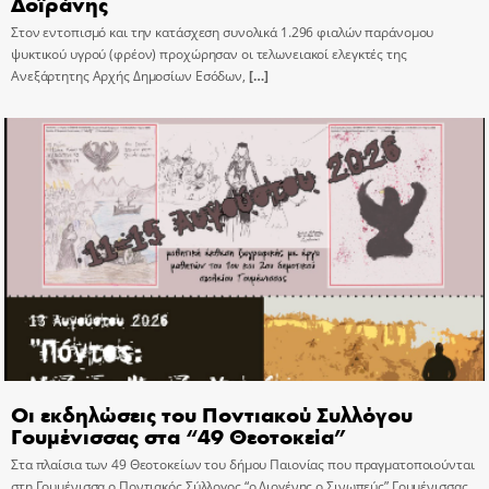
Δοϊράνης
Στον εντοπισμό και την κατάσχεση συνολικά 1.296 φιαλών παράνομου
ψυκτικού υγρού (φρέον) προχώρησαν οι τελωνειακοί ελεγκτές της
Ανεξάρτητης Αρχής Δημοσίων Εσόδων,
[…]
Οι εκδηλώσεις του Ποντιακού Συλλόγου
Γουμένισσας στα “49 Θεοτοκεία”
Στα πλαίσια των 49 Θεοτοκείων του δήμου Παιονίας που πραγματοποιούνται
στη Γουμένισσα ο Ποντιακός Σύλλογος “ο Διογένης ο Σινωπεύς” Γουμένισσας