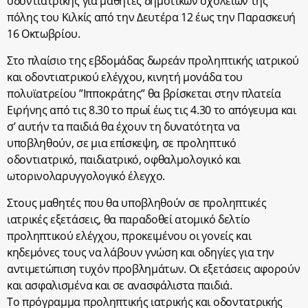
οδοντιατρικής για μαθητές δημοτικών σχολείων της
πόλης του Κιλκίς από την Δευτέρα 12 έως την Παρασκευή
16 Οκτωβρίου.
Στο πλαίσιο της εβδομάδας δωρεάν προληπτικής ιατρικού
και οδοντιατρικού ελέγχου, κινητή μονάδα του
πολυϊατρείου ”Ιπποκράτης” θα βρίσκεται στην πλατεία
Ειρήνης από τις 8.30 το πρωί έως τις 4.30 το απόγευμα και
σ’ αυτήν τα παιδιά θα έχουν τη δυνατότητα να
υποβληθούν, σε μια επίσκεψη, σε προληπτικό
οδοντιατρικό, παιδιατρικό, οφθαλμολογικό και
ωτορινολαρυγγολογικό έλεγχο.
Στους μαθητές που θα υποβληθούν σε προληπτικές
ιατρικές εξετάσεις, θα παραδοθεί ατομικό δελτίο
προληπτικού ελέγχου, προκειμένου οι γονείς και
κηδεμόνες τους να λάβουν γνώση και οδηγίες για την
αντιμετώπιση τυχόν προβλημάτων. Οι εξετάσεις αφορούν
και ασφαλισμένα και σε ανασφάλιστα παιδιά.
Το πρόγραμμα προληπτικής ιατρικής και οδοντατρικής