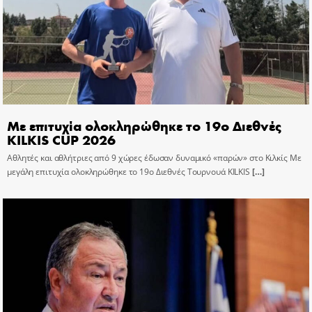
Με επιτυχία ολοκληρώθηκε το 19ο Διεθνές
KILKIS CUP 2026
Αθλητές και αθλήτριες από 9 χώρες έδωσαν δυναμικό «παρών» στο Κιλκίς Με
μεγάλη επιτυχία ολοκληρώθηκε το 19ο Διεθνές Τουρνουά KILKIS
[…]