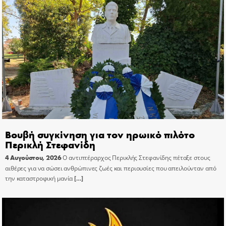
Βουβή συγκίνηση για τον ηρωικό πιλότο
Περικλή Στεφανίδη
4 Αυγούστου, 2026
Ο αντιπτέραρχος Περικλής Στεφανίδης πέταξε στους
αιθέρες για να σώσει ανθρώπινες ζωές και περιουσίες που απειλούνταν από
την καταστροφική μανία
[…]