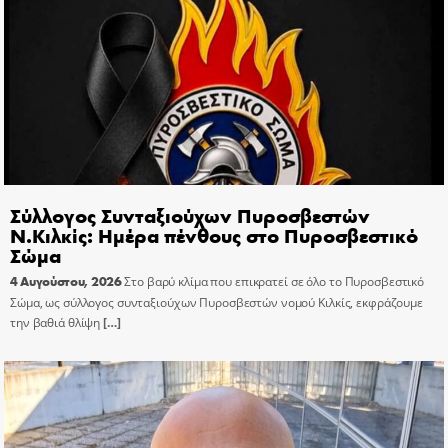
Σύλλογος Συνταξιούχων Πυροσβεστών
Ν.Κιλκίς: Ημέρα πένθους στο Πυροσβεστικό
Σώμα
4 Αυγούστου, 2026
Στο βαρύ κλίμα που επικρατεί σε όλο το Πυροσβεστικό
Σώμα, ως σύλλογος συνταξιούχων Πυροσβεστών νομού Κιλκίς, εκφράζουμε
την βαθιά θλίψη
[…]