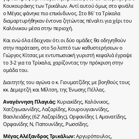
Κουκουράκης των Τρικάλων. Αντί αυτού όμως στο φινάλε
ο Μέγας φάνηκε πιο επικίνδυνος. Στο 86′ τα Τρίκαλα
διαμαρτυρήθηκαν έντονα ζητώντας πέναλτι για χέρι του
Καλόνικου μέσα στην περιοχή.
Και ενώ όλα έδειχναν ότι οι δύο ομάδες θα οδηγηθούν
στην παράταση, στο 5ο λεπτό των καθυστερήσεων ο
Γιώργος Κίτσας με εντυπωσιακή γυριστή κεφαλιά έγραψε
το 3-2 για τα Τρίκαλα, χαρίζοντας την πρόκριση στην
ομάδα του.
Διαιτητής του αγώνα ο κ. Γιουματζίδης με βοηθούς τους
κκ. Δεμερτζή και Μίλτση, της Ένωσης Πέλλας.
Αναγέννηση Πλαγιάς:
Κυριακίδης, Καλόνικος,
Χατζηιωαννίδης, Λαζαρίδης, Κουρουγιαννίδης,
Βασιλειάδης (62′ Λαζαρίδης), Ορφανίδης Ι, Αμανατίδης,
Ορφανίδης Ν, Παπουνίδης, Ρωσσίδης.
Μέγας Αλέξανδρος Τρικάλων:
Αργυρόπουλος,