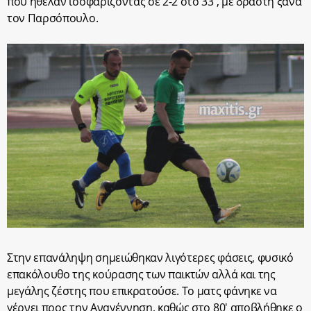
που ήθελαν ισοφαρίζοντας σε 2-2 στο 33′, με δράστη ξανά
τον Παρσόπουλο.
Στην επανάληψη σημειώθηκαν λιγότερες φάσεις, φυσικό
επακόλουθο της κούρασης των παικτών αλλά και της
μεγάλης ζέστης που επικρατούσε. Το ματς φάνηκε να
γέρνει προς την Αναγέννηση, καθώς στο 80′ αποβλήθηκε ο