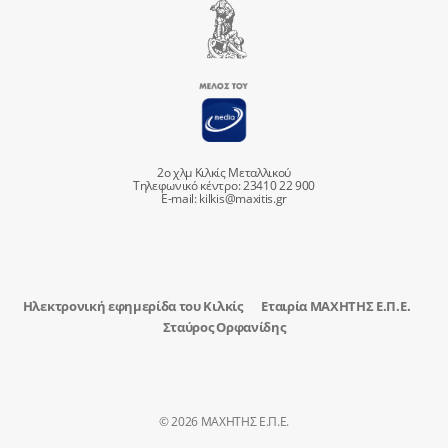
2ο χλμ Κιλκίς Μεταλλικού
Τηλεφωνικό κέντρο: 23410 22 900
E-mail:
kilkis@maxitis.gr
Ηλεκτρονική εφημερίδα του Κιλκίς
Εταιρία ΜΑΧΗΤΗΣ Ε.Π.Ε.
Σταύρος Ορφανίδης
© 2026 ΜΑΧΗΤΗΣ Ε.Π.Ε.