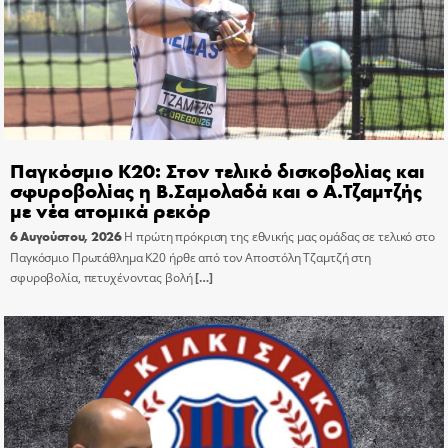
Παγκόσμιο Κ20: Στον τελικό δισκοβολίας και
σφυροβολίας η Β.Σαμολαδά και ο Α.Τζαμτζής
με νέα ατομικά ρεκόρ
6 Αυγούστου, 2026
Η πρώτη πρόκριση της εθνικής μας ομάδας σε τελικό στο
Παγκόσμιο Πρωτάθλημα Κ20 ήρθε από τον Αποστόλη Τζαμτζή στη
σφυροβολία, πετυχένοντας βολή
[…]