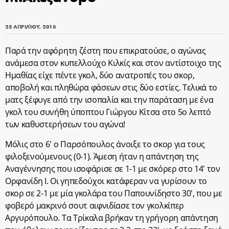
25 ΑΠΡΙΛΊΟΥ, 2018
Παρά την αφόρητη ζέστη που επικρατούσε, ο αγώνας
ανάμεσα στον κυπελλούχο Κιλκίς και στον αντίστοιχο της
Ημαθίας είχε πέντε γκολ, δύο ανατροπές του σκορ,
αποβολή και πληθώρα φάσεων στις δύο εστίες. Τελικά το
ματς ξέφυγε από την ισοπαλία και την παράταση με ένα
γκολ του συνήθη ύποπτου Γιώργου Κίτσα στο 5ο λεπτό
των καθυστερήσεων του αγώνα!
Μόλις στο 6′ ο Παρσόπουλος άνοιξε το σκορ για τους
φιλοξενούμενους (0-1). Άμεση ήταν η απάντηση της
Αναγέννησης που ισοφάρισε σε 1-1 με σκόρερ στο 14′ τον
Ορφανίδη Ι. Οι γηπεδούχοι κατάφεραν να γυρίσουν το
σκορ σε 2-1 με μία γκολάρα του Παπουνίδηστο 30′, που με
φοβερό μακρινό σουτ αιφνιδίασε τον γκολκίπερ
Αργυρόπουλο. Τα Τρίκαλα βρήκαν τη γρήγορη απάντηση