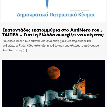
Εκατοντάδες εκατομμύρια στο AntiNero του…
ΤΑΙΠΕΔ – Γιατί η Ελλάδα συνεχίζει να καίγεται;
Κάθε καλοκαίρι η ίδια εικόνα… καμένα δάση, χαμένες περιουσίες και
ανθρώπινες ζωές. Κάθε καλοκαίρι η κυβέρνηση επικαλείται το πρόγραμμα
AntiNero ως τη
[…]