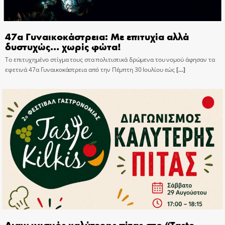
47α Γυναικοκάστρεια: Με επιτυχία αλλά
δυστυχώς… χωρίς φώτα!
Το επιτυχημένο στίγμα τους στα πολιτιστικά δρώμενα του νομού άφησαν τα
εφετινά 47α Γυναικοκάστρεια από την Πέμπτη 30 Ιουλίου εώς
[…]
Διαγωνισμός καλύτερης πίτας στο “Taste