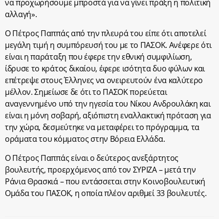
να προχωρήσουμε μπροστά για να γίνει πράξη η πολιτική
αλλαγή».
Ο Πέτρος Παππάς από την πλευρά του είπε ότι αποτελεί
μεγάλη τιμή η συμπόρευσή του με το ΠΑΣΟΚ. Ανέφερε ότι
είναι η παράταξη που έφερε την εθνική συμφιλίωση,
ίδρυσε το κράτος δικαίου, έφερε ισότητα δυο φύλων και
επέτρεψε στους Έλληνες να ονειρευτούν ένα καλύτερο
μέλλον. Σημείωσε δε ότι το ΠΑΣΟΚ πορεύεται
αναγεννημένο υπό την ηγεσία του Νίκου Ανδρουλάκη και
είναι η μόνη σοβαρή, αξιόπιστη εναλλακτική πρόταση για
την χώρα, δεσμεύτηκε να μεταφέρει το πρόγραμμα, τα
οράματα του κόμματος στην Βόρεια Ελλάδα.
Ο Πέτρος Παππάς είναι ο δεύτερος ανεξάρτητος
βουλευτής, προερχόμενος από τον ΣΥΡΙΖΑ – μετά την
Ράνια Θρασκιά – που εντάσσεται στην Κοινοβουλευτική
Ομάδα του ΠΑΣΟΚ, η οποία πλέον αριθμεί 33 βουλευτές.