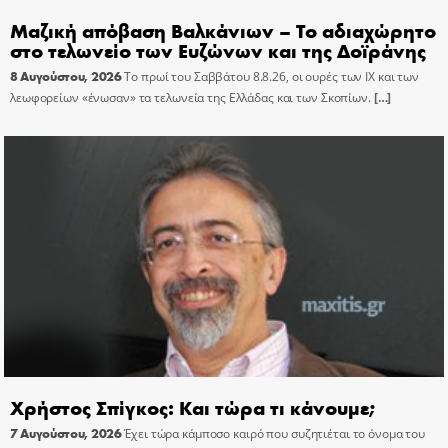
Μαζική απόβαση Βαλκάνιων – Το αδιαχώρητο
στο τελωνείο των Ευζώνων και της Δοϊράνης
8 Αυγούστου, 2026
Το πρωί του Σαββάτου 8.8.26, οι ουρές των ΙΧ και των
λεωφορείων «ένωσαν» τα τελωνεία της Ελλάδας και των Σκοπίων.
[…]
Χρήστος Σπίγκος: Και τώρα τι κάνουμε;
7 Αυγούστου, 2026
Έχει τώρα κάμποσο καιρό που συζητιέται το όνομα του