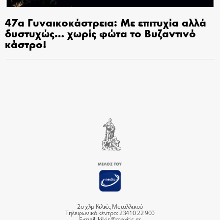
47α Γυναικοκάστρεια: Με επιτυχία αλλά
δυστυχώς… χωρίς φώτα το Βυζαντινό
κάστρο!
2ο χλμ Κιλκίς Μεταλλικού
Τηλεφωνικό κέντρο: 23410 22 900
E-mail:
kilkis@maxitis.gr