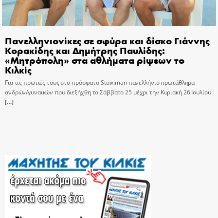
Πανελληνιονίκες σε σφύρα και δίσκο Γιάννης
Κορακίδης και Δημήτρης Παυλίδης:
«Μητρόπολη» στα αθλήματα ρίψεων το
Κιλκίς
Για τις πρωτιές τους στο πρόσφατο Stoiximan πανελλήνιο πρωτάθλημα
ανδρών/γυναικών που διεξήχθη το Σάββατο 25 μέχρι την Κυριακή 26 Ιουλίου
[…]