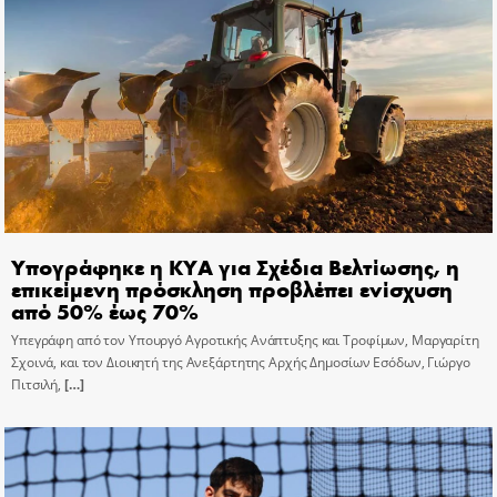
Υπογράφηκε η ΚΥΑ για Σχέδια Βελτίωσης, η
επικείμενη πρόσκληση προβλέπει ενίσχυση
από 50% έως 70%
Υπεγράφη από τον Υπουργό Αγροτικής Ανάπτυξης και Τροφίμων, Μαργαρίτη
Σχοινά, και τον Διοικητή της Ανεξάρτητης Αρχής Δημοσίων Εσόδων, Γιώργο
Πιτσιλή,
[…]