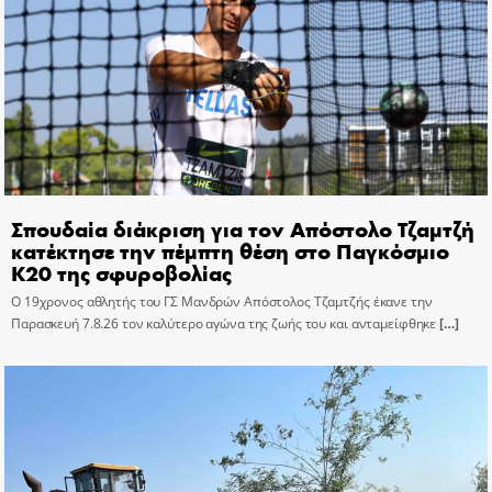
Σπουδαία διάκριση για τον Απόστολο Τζαμτζή
κατέκτησε την πέμπτη θέση στο Παγκόσμιο
Κ20 της σφυροβολίας
Ο 19χρονος αθλητής του ΓΣ Μανδρών Απόστολος Τζαμτζής έκανε την
Παρασκευή 7.8.26 τον καλύτερο αγώνα της ζωής του και ανταμείφθηκε
[…]