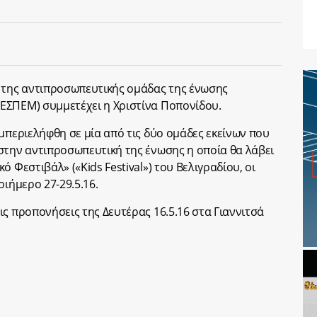
η της αντιπροσωπευτικής ομάδας της ένωσης
ΕΣΠΕΜ) συμμετέχει η Χριστίνα Ποπονίδου.
μπεριελήφθη σε μία από τις δύο ομάδες εκείνων που
στην αντιπροσωπευτική της ένωσης η οποία θα λάβει
 Φεστιβάλ» («Kids Festival») του Βελιγραδίου, οι
ριήμερο 27-29.5.16.
ς προπονήσεις της Δευτέρας 16.5.16 στα Γιαννιτσά