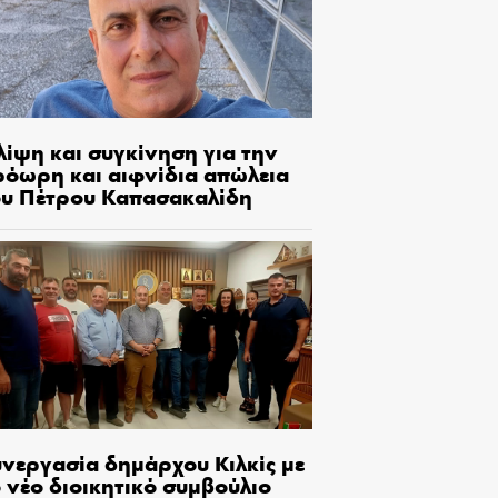
λίψη και συγκίνηση για την
ρόωρη και αιφνίδια απώλεια
ου Πέτρου Καπασακαλίδη
υνεργασία δημάρχου Κιλκίς με
 νέο διοικητικό συμβούλιο