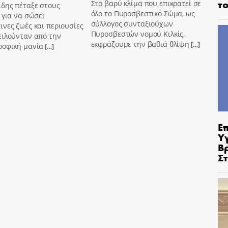
το
Στο βαρύ κλίμα που επικρατεί σε
ίδης πέταξε στους
όλο το Πυροσβεστικό Σώμα, ως
 για να σώσει
σύλλογος συνταξιούχων
νες ζωές και περιουσίες
Πυροσβεστών νομού Κιλκίς,
ειλούνταν από την
εκφράζουμε την βαθιά θλίψη
[…]
ροφική μανία
[…]
Ε
Υ
Β
Σ