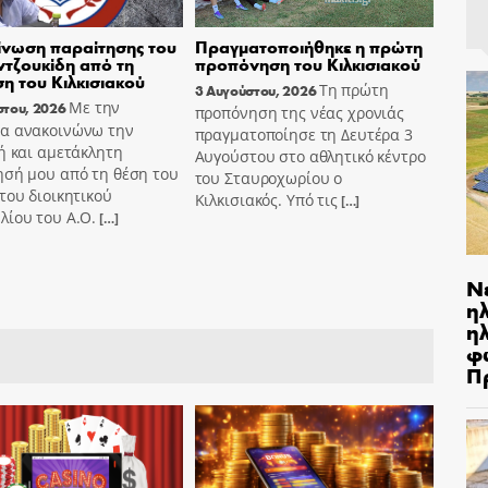
νωση παραίτησης του
Πραγματοποιήθηκε η πρώτη
τζουκίδη από τη
προπόνηση του Κιλκισιακού
ση του Κιλκισιακού
Τη πρώτη
3 Αυγούστου, 2026
Με την
στου, 2026
προπόνηση της νέας χρονιάς
α ανακοινώνω την
πραγματοποίησε τη Δευτέρα 3
ή και αμετάκλητη
Αυγούστου στο αθλητικό κέντρο
ησή μου από τη θέση του
του Σταυροχωρίου ο
του διοικητικού
Κιλκισιακός. Υπό τις
[…]
λίου του Α.Ο.
[…]
Ν
η
ηλ
φ
Π