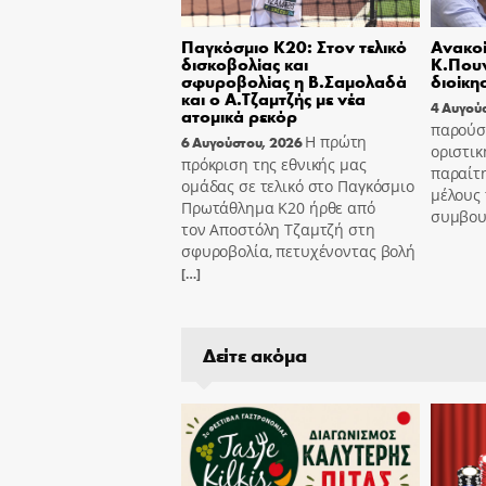
Παγκόσμιο Κ20: Στον τελικό
Ανακοί
δισκοβολίας και
Κ.Πουν
σφυροβολίας η Β.Σαμολαδά
διοίκη
και ο Α.Τζαμτζής με νέα
4 Αυγού
ατομικά ρεκόρ
παρούσ
Η πρώτη
6 Αυγούστου, 2026
οριστικ
πρόκριση της εθνικής μας
παραίτ
ομάδας σε τελικό στο Παγκόσμιο
μέλους 
Πρωτάθλημα Κ20 ήρθε από
συμβου
τον Αποστόλη Τζαμτζή στη
σφυροβολία, πετυχένοντας βολή
[…]
Δείτε ακόμα