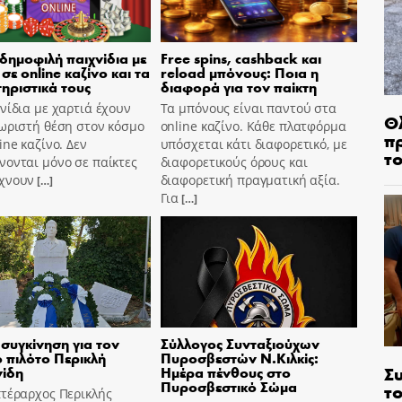
 δημοφιλή παιχνίδια με
Free spins, cashback και
σε online καζίνο και τα
reload μπόνους: Ποια η
ηριστικά τους
διαφορά για τον παίκτη
νίδια με χαρτιά έχουν
Τα μπόνους είναι παντού στα
Θ
ωριστή θέση στον κόσμο
online καζίνο. Κάθε πλατφόρμα
π
ine καζίνο. Δεν
υπόσχεται κάτι διαφορετικό, με
τ
ονται μόνο σε παίκτες
διαφορετικούς όρους και
χνουν
διαφορετική πραγματική αξία.
[…]
Για
[…]
συγκίνηση για τον
Σύλλογος Συνταξιούχων
 πιλότο Περικλή
Πυροσβεστών Ν.Κιλκίς:
Σ
νίδη
Ημέρα πένθους στο
Πυροσβεστικό Σώμα
το
πτέραρχος Περικλής