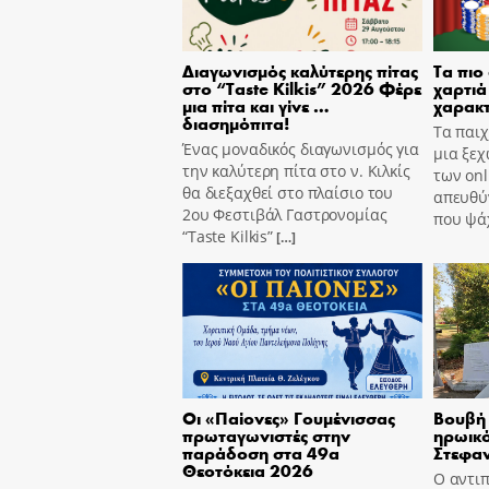
Διαγωνισμός καλύτερης πίτας
Τα πιο
στο “Taste Kilkis” 2026 Φέρε
χαρτιά 
μια πίτα και γίνε …
χαρακτ
διασημόπιτα!
Τα παιχ
Ένας μοναδικός διαγωνισμός για
μια ξεχ
την καλύτερη πίτα στο ν. Κιλκίς
των onl
θα διεξαχθεί στο πλαίσιο του
απευθύν
2ου Φεστιβάλ Γαστρονομίας
που ψά
“Taste Kilkis”
[…]
Οι «Παίονες» Γουμένισσας
Βουβή 
πρωταγωνιστές στην
ηρωικό
παράδοση στα 49α
Στεφα
Θεοτόκεια 2026
Ο αντι