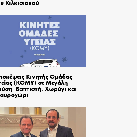
υ Κιλκισιακού
πισκέψεις Κινητής Ομάδας
γείας (ΚΟΜΥ) σε Μεγάλη
ρύση, Βαπτιστή, Χωρύγι και
ταυροχώρι