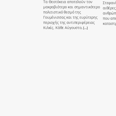
Τα Θεοτόκεια αποτελούν τον
Στεφαν
μακροβιότερο και σημαντικότερο
αιθέρες
πολιτιστικό θεσμό της
ανθρώπι
Γουμένισσας και της ευρύτερης
που απ
περιοχής της αντιπεριφέρειας
καταστ
Κιλκίς. Κάθε Αύγουστο,
[…]