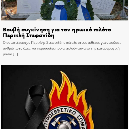
Βουβή συγκίνηση για τον ηρωικό πιλότο
Περικλή Στεφανίδη
Ο αντιπτέραρχος Περικλής Στεφανίδης πέταξε στους αιθέρες για να σώσει
ανθρώπινες ζωές και περιουσίες που απειλούνταν από την καταστροφική
μανία
[…]