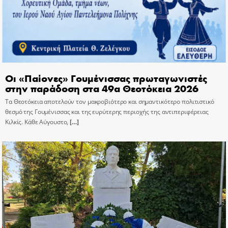
Οι «Παίονες» Γουμένισσας πρωταγωνιστές
στην παράδοση στα 49α Θεοτόκεια 2026
Τα Θεοτόκεια αποτελούν τον μακροβιότερο και σημαντικότερο πολιτιστικό
θεσμό της Γουμένισσας και της ευρύτερης περιοχής της αντιπεριφέρειας
Κιλκίς. Κάθε Αύγουστο,
[…]