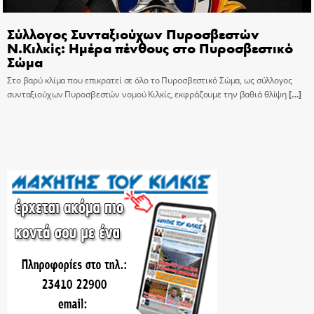
Σύλλογος Συνταξιούχων Πυροσβεστών
Ν.Κιλκίς: Ημέρα πένθους στο Πυροσβεστικό
Σώμα
Στο βαρύ κλίμα που επικρατεί σε όλο το Πυροσβεστικό Σώμα, ως σύλλογος
συνταξιούχων Πυροσβεστών νομού Κιλκίς, εκφράζουμε την βαθιά θλίψη
[…]