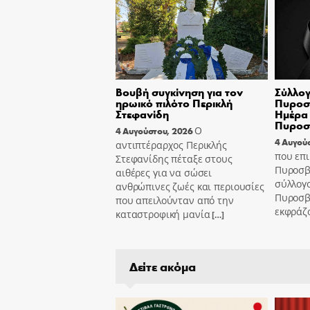
Βουβή συγκίνηση για τον
Σύλλογ
ηρωικό πιλότο Περικλή
Πυροσβ
Στεφανίδη
Ημέρα 
Πυροσ
Ο
4 Αυγούστου, 2026
4 Αυγού
αντιπτέραρχος Περικλής
που επι
Στεφανίδης πέταξε στους
Πυροσβ
αιθέρες για να σώσει
σύλλογ
ανθρώπινες ζωές και περιουσίες
Πυροσβ
που απειλούνταν από την
εκφράζ
καταστροφική μανία
[…]
Δείτε ακόμα