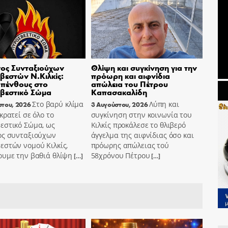
ος Συνταξιούχων
Θλίψη και συγκίνηση για την
εστών Ν.Κιλκίς:
πρόωρη και αιφνίδια
πένθους στο
απώλεια του Πέτρου
βεστικό Σώμα
Καπασακαλίδη
Στο βαρύ κλίμα
Λύπη και
στου, 2026
3 Αυγούστου, 2026
κρατεί σε όλο το
συγκίνηση στην κοινωνία του
εστικό Σώμα, ως
Κιλκίς προκάλεσε το θλιβερό
ος συνταξιούχων
άγγελμα της αιφνίδιας όσο και
εστών νομού Κιλκίς,
πρόωρης απώλειας τού
ουμε την βαθιά θλίψη
58χρόνου Πέτρου
[…]
[…]