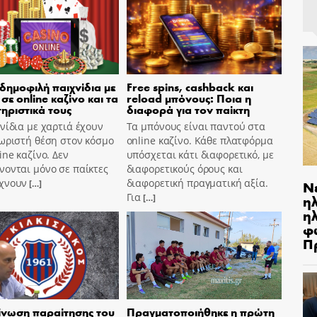
 δημοφιλή παιχνίδια με
Free spins, cashback και
σε online καζίνο και τα
reload μπόνους: Ποια η
ηριστικά τους
διαφορά για τον παίκτη
νίδια με χαρτιά έχουν
Τα μπόνους είναι παντού στα
ωριστή θέση στον κόσμο
online καζίνο. Κάθε πλατφόρμα
ine καζίνο. Δεν
υπόσχεται κάτι διαφορετικό, με
ονται μόνο σε παίκτες
διαφορετικούς όρους και
χνουν
διαφορετική πραγματική αξία.
Ν
[…]
Για
η
[…]
ηλ
φ
Π
νωση παραίτησης του
Πραγματοποιήθηκε η πρώτη