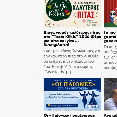
Διαγωνισμός καλύτερης πίτας
Τα πιο
στο “Taste Kilkis” 2026 Φέρε
χαρτιά 
μια πίτα και γίνε …
χαρακτ
διασημόπιτα!
Τα παιχ
Ένας μοναδικός διαγωνισμός για
μια ξεχ
την καλύτερη πίτα στο ν. Κιλκίς
των onl
θα διεξαχθεί στο πλαίσιο του
απευθύν
2ου Φεστιβάλ Γαστρονομίας
που ψά
“Taste Kilkis”
[…]
Οι «Παίονες» Γουμένισσας
Ανακοί