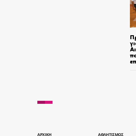
Π
γι
Αι
π
ε
AΡΧΙΚΗ
ΑΘΛΗΤΙΣΜΟΣ