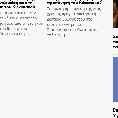
τζουκίδη από τη
προπόνηση του Κιλκισιακού
ση του Κιλκισιακού
Τη πρώτη προπόνηση της νέας
 παρούσα ανακοινώνω
χρονιάς πραγματοποίησε τη
στική και αμετάκλητη
Δευτέρα 3 Αυγούστου στο
ησή μου από τη θέση του
αθλητικό κέντρο του
του διοικητικού
Σταυροχωρίου ο Κιλκισιακός.
λίου του Α.Ο.
[…]
Σ
Υπό τις
[…]
το
το
Ε
Υ