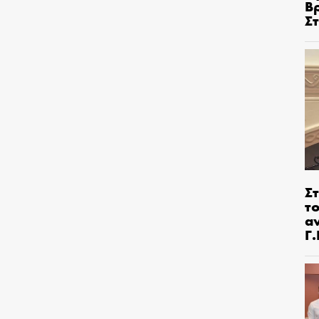
Β
Σ
Στ
τ
α
Γ