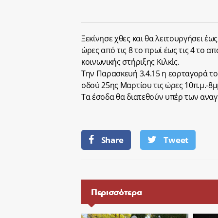
Ξεκίνησε χθες και θα λειτουργήσει έως 
ώρες από τις 8 το πρωί έως τις 4 το 
κοινωνικής στήριξης Κιλκίς.
Την Παρασκευή 3.4.15 η εορταγορά τ
οδού 25ης Μαρτίου τις ώρες 10π.μ.-8μ
Τα έσοδα θα διατεθούν υπέρ των αναγ
Share
Tweet
Περισσότερα