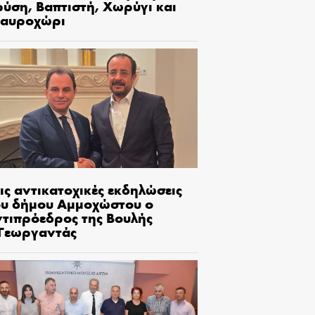
ρύση, Βαπτιστή, Χωρύγι και
ταυροχώρι
ις αντικατοχικές εκδηλώσεις
ου δήμου Αμμοχώστου ο
ντιπρόεδρος της Βουλής
.Γεωργαντάς