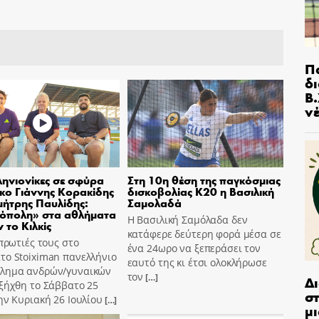
Π
δ
Β.
ν
ηνιονίκες σε σφύρα
Στη 10η θέση της παγκόσμιας
σκο Γιάννης Κορακίδης
δισκοβολίας Κ20 η Βασιλική
μήτρης Παυλίδης:
Σαμολαδά
όπολη» στα αθλήματα
Η Βασιλική Σαμόλαδα δεν
 το Κιλκίς
κατάφερε δεύτερη φορά μέσα σε
 πρωτιές τους στο
ένα 24ωρο να ξεπεράσει τον
το Stoiximan πανελλήνιο
εαυτό της κι έτσι ολοκλήρωσε
λημα ανδρών/γυναικών
τον
[…]
Δ
ξήχθη το Σάββατο 25
στ
ην Κυριακή 26 Ιουλίου
[…]
μι