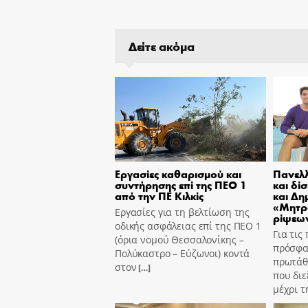
Δείτε ακόμα
Εργασίες καθαρισμού και
Πανελλ
συντήρησης επί της ΠΕΟ 1
και δί
από την ΠΕ Κιλκίς
και Δη
«Μητρ
Εργασίες για τη βελτίωση της
ρίψεων
οδικής ασφάλειας επί της ΠΕΟ 1
Για τις
(όρια νομού Θεσσαλονίκης –
πρόσφα
Πολύκαστρο – Εύζωνοι) κοντά
πρωτάθ
στον
[…]
που διε
μέχρι τ