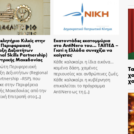
μελητήριο Κιλκίς στην
Εκατοντάδες εκατομμύρια
Περιφερειακή
στο AntiNero του… ΤΑΙΠΕΔ –
ξη Δεξιοτήτων
Γιατί η Ελλάδα συνεχίζει να
al Skills Partnership)
καίγεται;
ντρικής Μακεδονίας
Κάθε καλοκαίρι η ίδια εικόνα…
ρώτη Περιφερειακή
Τα
καμένα δάση, χαμένες
η Δεξιοτήτων (Regional
χα
περιουσίες και ανθρώπινες ζωές.
Partnership –RSP), που
χ
Κάθε καλοκαίρι η κυβέρνηση
κε στην Περιφέρεια
επικαλείται το πρόγραμμα
κής Μακεδονίας από την
AntiNero ως τη
[…]
ϊκή Επιτροπή στο
[…]