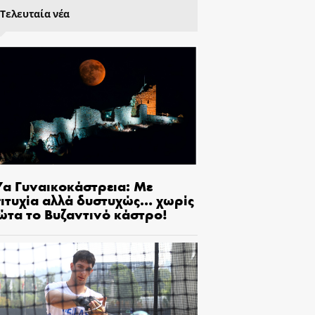
Τελευταία νέα
7α Γυναικοκάστρεια: Με
πιτυχία αλλά δυστυχώς… χωρίς
ώτα το Βυζαντινό κάστρο!