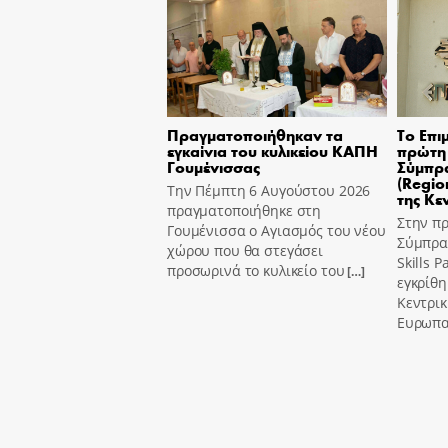
Πραγματοποιήθηκαν τα
Το Επι
εγκαίνια του κυλικείου ΚΑΠΗ
πρώτη 
Γουμένισσας
Σύμπρα
(Region
Την Πέμπτη 6 Αυγούστου 2026
της Κε
πραγματοποιήθηκε στη
Στην π
Γουμένισσα ο Αγιασμός του νέου
Σύμπραξ
χώρου που θα στεγάσει
Skills 
προσωρινά το κυλικείο του
[…]
εγκρίθη
Κεντρι
Ευρωπα