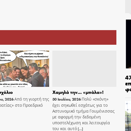
4
ε
φ
χόλιο
Χαμηλά την… «μπάλα»!
Από τη γιορτή της
Πολύ «σκόνη»
ου, 2026
30 Ιουλίου, 2026
ατίας» στο Προεδρικό
έχει σηκωθεί εσχάτως για το
Αστυνομικό τμήμα Γουμένισσας
με αφορμή την δεδομένη
υποστελέχωση και λειτουργία
του και αυτό
[…]