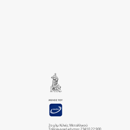
2ο χλμ Κιλκίς Μεταλλικού
Τηλεφωνικό κέντρο: 23410 22 900