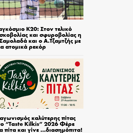
αγκόσμιο Κ20: Στον τελικό
ισκοβολίας και σφυροβολίας η
Σαμολαδά και ο Α.Τζαμτζής με
έα ατομικά ρεκόρ
ιαγωνισμός καλύτερης πίτας
ο “Taste Kilkis” 2026 Φέρε
α πίτα και γίνε …διασημόπιτα!