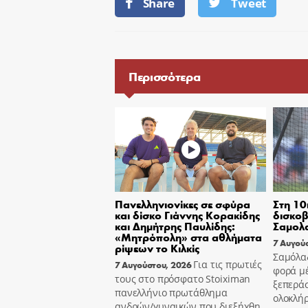
Share
Tweet
Περισσότερα
Πανελληνιονίκες σε σφύρα
Στη 10
και δίσκο Γιάννης Κορακίδης
δισκοβ
και Δημήτρης Παυλίδης:
Σαμολ
«Μητρόπολη» στα αθλήματα
7 Αυγού
ρίψεων το Κιλκίς
Σαμόλα
Για τις πρωτιές
7 Αυγούστου, 2026
φορά μ
τους στο πρόσφατο Stoiximan
ξεπεράσ
πανελλήνιο πρωτάθλημα
ολοκλή
ανδρών/γυναικών που διεξήχθη