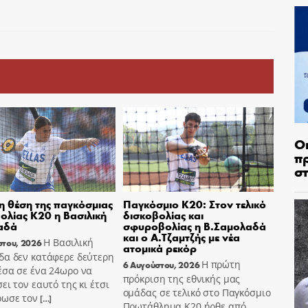
Ο
π
σ
η θέση της παγκόσμιας
Παγκόσμιο Κ20: Στον τελικό
ολίας Κ20 η Βασιλική
δισκοβολίας και
αδά
σφυροβολίας η Β.Σαμολαδά
και ο Α.Τζαμτζής με νέα
Η Βασιλική
στου, 2026
ατομικά ρεκόρ
δα δεν κατάφερε δεύτερη
Η πρώτη
6 Αυγούστου, 2026
έσα σε ένα 24ωρο να
πρόκριση της εθνικής μας
ει τον εαυτό της κι έτσι
ομάδας σε τελικό στο Παγκόσμιο
ρωσε τον
[…]
Πρωτάθλημα Κ20 ήρθε από