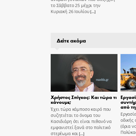
το Σάββατο 25 μέχρι την
Κυριακή 26 Ιουλίου
[…]
Δείτε ακόμα
Χρήστος Σπίγκος: Και τώρα τι
Εργασί
κάνουμε;
συντήρ
από τη
Έχει τώρα κάμποσο καιρό που
Εργασίε
συζητιέται το όνομα του
οδικής 
Κασιδιάρη ότι είναι πιθανό να
(όρια ν
εμφανιστεί ξανά στο πολιτικό
Πολύκασ
στερέωμα και
[…]