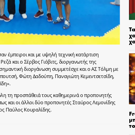
Τα
χα
χ
αν έμπειροι και με υψηλή τεχνική κατάρτιση
 Ρεζά και ο Σέρβος Γιόβιτς, διοργανωτής της
 σημαντική διοργάνωση συμμετέσχε και ο ΑΣ Τόλμη με
απουτσή, Φώτη Δαδούπη, Παναγιώτη Κεμεντσετσίδη,
ϊδη».
 όλη τη προσπάθειά τους καθημερινά ο προπονητής
πως και οι άλλοι δύο προπονητές Σταύρος Λεμονίδης
ρος Παύλος Κουραλίδης.
Fr
μ
τ