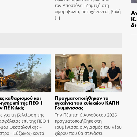
τον Αποστόλη Τζαμτζή στη
Α
σφυροβολία, πετυχένοντας βολή
Κ
[…]
δι
ες καθαρισμού και
Πραγματοποιήθηκαν τα
ησης επί της ΠΕΟ 1
εγκαίνια του κυλικείου ΚΑΠΗ
ν ΠΕ Κιλκίς
Γουμένισσας
ς για τη βελτίωση της
Την Πέμπτη 6 Αυγούστου 2026
ασφάλειας επί της ΠΕΟ 1
πραγματοποιήθηκε στη
ομού Θεσσαλονίκης –
Γουμένισσα ο Αγιασμός του νέου
τρο – Εύζωνοι) κοντά
χώρου που θα στεγάσει