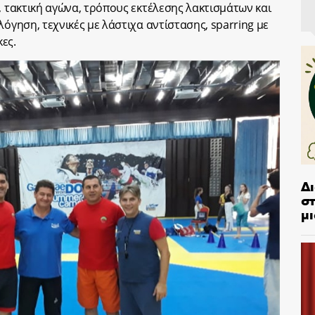
, τακτική αγώνα, τρόπους εκτέλεσης λακτισμάτων και
λόγηση, τεχνικές με λάστιχα αντίστασης, sparring με
ες.
Δ
στ
μι