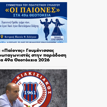
ι «Παίονες» Γουμένισσας
ρωταγωνιστές στην παράδοση
τα 49α Θεοτόκεια 2026