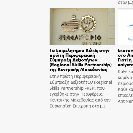
στον
[…
Το Επιμελητήριο Κιλκίς στην
Εκατον
πρώτη Περιφερειακή
στο An
Σύμπραξη Δεξιοτήτων
Γιατί η
(Regional Skills Partnership)
καίγετα
της Κεντρικής Μακεδονίας
Κάθε κα
Στην πρώτη Περιφερειακή
καμένα
Σύμπραξη Δεξιοτήτων (Regional
περιουσ
Skills Partnership –RSP), που
Κάθε κ
εγκρίθηκε στην Περιφέρεια
επικαλε
Κεντρικής Μακεδονίας από την
AntiNer
Ευρωπαϊκή Επιτροπή στο
[…]