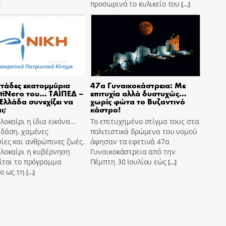
προσωρινά το κυλικείο του
]
[…]
τάδες εκατομμύρια
47α Γυναικοκάστρεια: Με
tiNero του… ΤΑΙΠΕΔ –
επιτυχία αλλά δυστυχώς…
 Ελλάδα συνεχίζει να
χωρίς φώτα το Βυζαντινό
ι;
κάστρο!
λοκαίρι η ίδια εικόνα…
Το επιτυχημένο στίγμα τους στα
 δάση, χαμένες
πολιτιστικά δρώμενα του νομού
ίες και ανθρώπινες ζωές.
άφησαν τα εφετινά 47α
αλοκαίρι η κυβέρνηση
Γυναικοκάστρεια από την
ίται το πρόγραμμα
Πέμπτη 30 Ιουλίου εώς
[…]
o ως τη
[…]