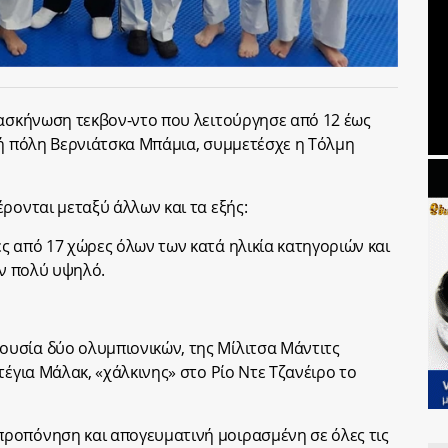
τασκήνωση τεκβον-ντο που λειτούργησε από 12 έως
κή πόλη Βερνιάτσκα Μπάμια, συμμετέσχε η Τόλμη
ρονται μεταξύ άλλων και τα εξής:
ς από 17 χώρες όλων των κατά ηλικία κατηγοριών και
αν πολύ υψηλό.
υσία δύο ολυμπιονικών, της Μίλιτσα Μάντιτς
τέγια Μάλακ, «χάλκινης» στο Ρίο Ντε Τζανέιρο το
ροπόνηση και απογευματινή μοιρασμένη σε όλες τις