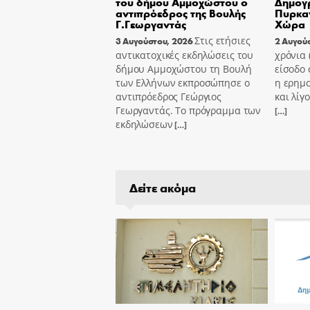
του δήμου Αμμοχώστου ο
Δημογ
αντιπρόεδρος της Βουλής
Πυρκαγ
Γ.Γεωργαντάς
Χώρα
Στις ετήσιες
3 Αυγούστου, 2026
2 Αυγού
αντικατοχικές εκδηλώσεις του
χρόνια
δήμου Αμμοχώστου τη Βουλή
είσοδο 
των Ελλήνων εκπροσώπησε ο
η ερημ
αντιπρόεδρος Γεώργιος
και λίγ
Γεωργαντάς. Το πρόγραμμα των
[…]
εκδηλώσεων
[…]
Δείτε ακόμα