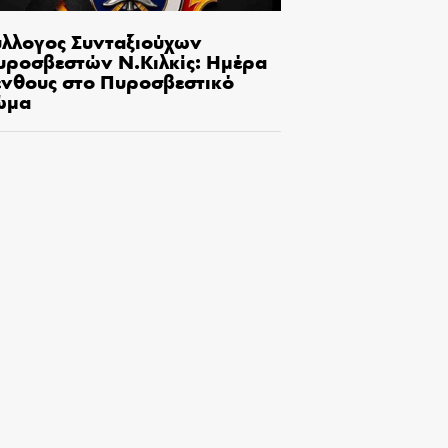
ύλλογος Συνταξιούχων
υροσβεστών Ν.Κιλκίς: Ημέρα
ένθους στο Πυροσβεστικό
ώμα