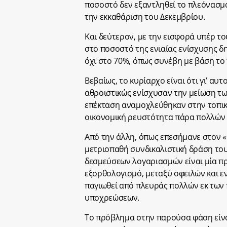
ποσοστό δεν εξαντληθεί το πλεόνασμ
την εκκαθάριση του Δεκεμβρίου.
Και δεύτερον, με την εισφορά υπέρ το
στο ποσοστό της ενιαίας ενίσχυσης δ
όχι στο 70%, όπως συνέβη με βάση το
Βεβαίως, το κυρίαρχο είναι ότι γι’ αυ
αθροιστικώς ενίσχυσαν την μείωση τω
επέκταση αναμοχλεύθηκαν στην τοπική
οικονομική ρευστότητα πάρα πολλών 
Από την άλλη, όπως επεσήμανε στον «
μετριοπαθή συνδικαλιστική δράση το
δεσμεύσεων λογαριασμών είναι μία πρ
εξορθολογισμό, μεταξύ οφειλών και ε
παγιωθεί από πλευράς πολλών εκ τω
υποχρεώσεων.
Το πρόβλημα στην παρούσα φάση είναι