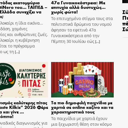
τάδες εκατομμύρια
47α Γυναικοκάστρεια: Με
tiNero του… ΤΑΙΠΕΔ –
επιτυχία αλλά δυστυχώς…
Σ
 Ελλάδα συνεχίζει να
χωρίς φώτα!
ι;
Π
Το επιτυχημένο στίγμα τους στα
π
λοκαίρι η ίδια εικόνα…
πολιτιστικά δρώμενα του νομού
Σ
 δάση, χαμένες
άφησαν τα εφετινά 47α
ίες και ανθρώπινες ζωές.
Γυναικοκάστρεια από την
αλοκαίρι η κυβέρνηση
Πέμπτη 30 Ιουλίου εώς
[…]
ίται το πρόγραμμα
o ως τη
[…]
ισμός καλύτερης πίτας
Τα πιο δημοφιλή παιχνίδια με
aste Kilkis” 2026 Φέρε
χαρτιά σε online καζίνο και τα
α και γίνε …
χαρακτηριστικά τους
όπιτα!
Τα παιχνίδια με χαρτιά έχουν
ναδικός διαγωνισμός για
μια ξεχωριστή θέση στον κόσμο