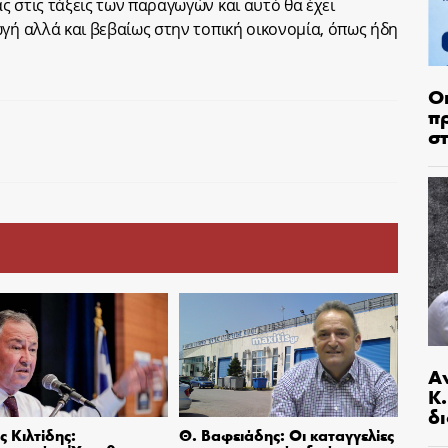
 στις τάξεις των παραγωγών και αυτό θα έχει
ωγή αλλά και βεβαίως στην τοπική οικονομία, όπως ήδη
Ο
π
σ
Α
Κ
δι
 Κιλτίδης:
Θ. Βαφειάδης: Οι καταγγελίες