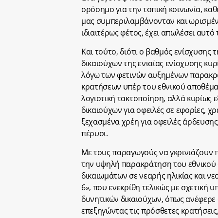
ορόσημο για την τοπική κοινωνία, κα
μας συμπεριλαμβάνονταν και ωρισμένες
ιδιαιτέρως φέτος, έχει απωλέσει αυτό
Και τούτο, διότι ο βαθμός ενίσχυσης 
δικαιούχων της ενιαίας ενίσχυσης κυρ
λόγω των φετινών αυξημένων παρακρα
κρατήσεων υπέρ του εθνικού αποθέματο
λογιστική τακτοποίηση, αλλά κυρίως 
δικαιούχων για οφειλές σε εφορίες, χρ
ξεχασμένα χρέη για οφειλές άρδευσης,
πέρυσι.
Με τους παραγωγούς να γκρινιάζουν π
την υψηλή παρακράτηση του εθνικού 
δικαιωμάτων σε νεαρής ηλικίας και ν
6», που ενεκρίθη τελικώς με σχετική
δυνητικών δικαιούχων, όπως ανέφερε
επεξηγώντας τις πρόσθετες κρατήσεις,