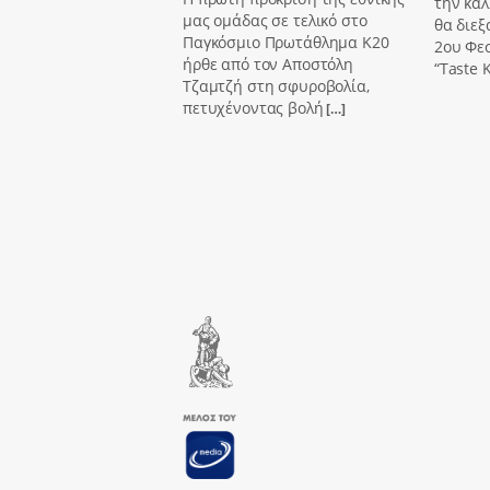
την καλ
μας ομάδας σε τελικό στο
θα διεξ
Παγκόσμιο Πρωτάθλημα Κ20
2ου Φε
ήρθε από τον Αποστόλη
“Taste K
Τζαμτζή στη σφυροβολία,
πετυχένοντας βολή
[…]