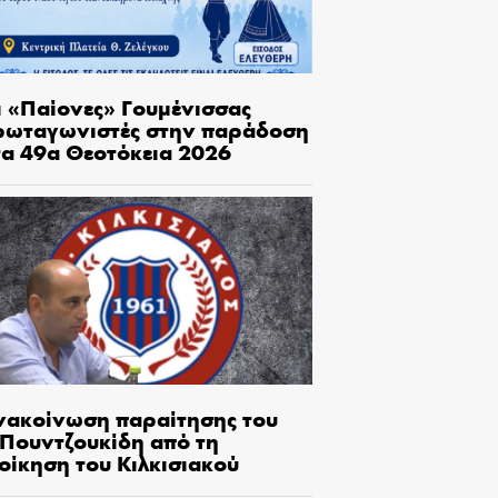
ι «Παίονες» Γουμένισσας
ρωταγωνιστές στην παράδοση
τα 49α Θεοτόκεια 2026
νακοίνωση παραίτησης του
.Πουντζουκίδη από τη
οίκηση του Κιλκισιακού