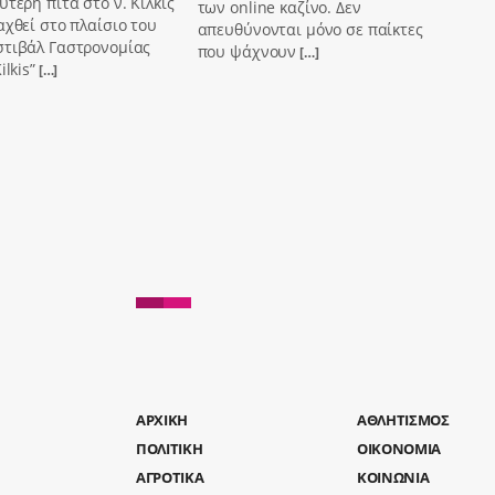
ύτερη πίτα στο ν. Κιλκίς
των online καζίνο. Δεν
αχθεί στο πλαίσιο του
απευθύνονται μόνο σε παίκτες
στιβάλ Γαστρονομίας
που ψάχνουν
[…]
ilkis”
[…]
AΡΧΙΚΗ
ΑΘΛΗΤΙΣΜΟΣ
ΠΟΛΙΤΙΚΗ
ΟΙΚΟΝΟΜΙΑ
ΑΓΡΟΤΙΚΑ
ΚΟΙΝΩΝΙΑ