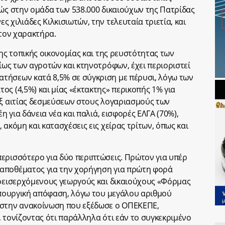
θώς στην ομάδα των 538.000 δικαιούχων της Πατρίδας
 χιλιάδες Κιλκισιωτών, την τελευταία τριετία, και
 τον χαρακτήρα.
της τοπικής οικονομίας και της ρευστότητας των
ίως των αγροτών και κτηνοτρόφων, έχει περιοριστεί
τήσεων κατά 8,5% σε σύγκριση με πέρυσι, λόγω των
ς (4,5%) και μίας «έκτακτης» περικοπής 1% για
εξ αιτίας δεσμεύσεων στους λογαριασμούς των
έη για δάνεια νέα και παλιά, εισφορές ΕΛΓΑ (70%),
 ακόμη και κατασχέσεις εις χείρας τρίτων, όπως και
ερισσότερο για δύο περιπτώσεις. Πρώτον για υπέρ
αποθέματος για την χορήγηση για πρώτη φορά
εοεισερχόμενους γεωργούς και δικαιούχους «Φόρμας
 υπουργική απόφαση, λόγω του μεγάλου αριθμού
 στην ανακοίνωση που εξέδωσε ο ΟΠΕΚΕΠΕ,
 τονίζοντας ότι παράλληλα ότι εάν το συγκεκριμένο