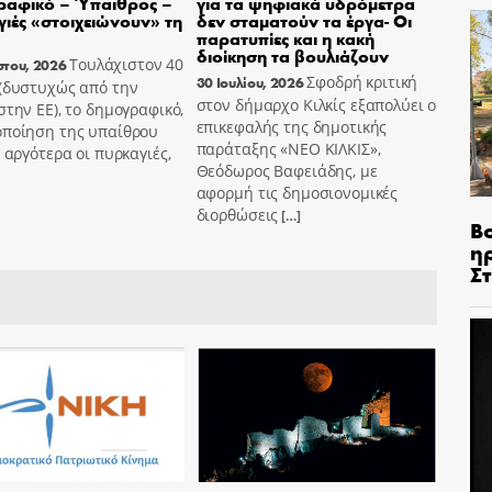
ραφικό – Ύπαιθρος –
για τα ψηφιακά υδρόμετρα
ιές «στοιχειώνουν» τη
δεν σταματούν τα έργα- Οι
παρατυπίες και η κακή
διοίκηση τα βουλιάζουν
Τουλάχιστον 40
στου, 2026
Σφοδρή κριτική
30 Ιουλίου, 2026
 (δυστυχώς από την
στον δήμαρχο Κιλκίς εξαπολύει ο
στην ΕΕ), το δημογραφικό,
επικεφαλής της δημοτικής
οποίηση της υπαίθρου
παράταξης «ΝΕΟ ΚΙΛΚΙΣ»,
ο αργότερα οι πυρκαγιές,
Θεόδωρος Βαφειάδης, με
αφορμή τις δημοσιονομικές
διορθώσεις
[…]
Β
η
Σ