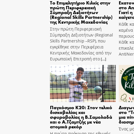
Το Επιμελητήριο Κιλκίς στην
Εκατον
πρώτη Περιφερειακή
στο An
Σύμπραξη Δεξιοτήτων
Γιατί η
(Regional Skills Partnership)
καίγετα
της Κεντρικής Μακεδονίας
Κάθε κα
Στην πρώτη Περιφερειακή
καμένα
Σύμπραξη Δεξιοτήτων (Regional
περιουσ
Skills Partnership –RSP), που
Κάθε κ
εγκρίθηκε στην Περιφέρεια
επικαλε
Κεντρικής Μακεδονίας από την
AntiNer
Ευρωπαϊκή Επιτροπή στο
[…]
Παγκόσμιο Κ20: Στον τελικό
Διαγων
δισκοβολίας και
στο “T
σφυροβολίας η Β.Σαμολαδά
μια πίτ
και ο Α.Τζαμτζής με νέα
διασημ
ατομικά ρεκόρ
Ένας μο
Η πρώτη πρόκριση της εθνικής