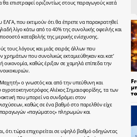
α θα επιστραφεί οριζοντίως στους παραγωγούς κατά
υ ΕΛΓΑ, που εκτιμούν ότι θα έπρεπε να παρακρατηθεί
ηλαδή λίγο κάτω από το 40% της συνολικής οφειλής και
 ποσοστό καταβολής της μερικής ενίσχυσης.
τούς τους λόγους και μιάς σειράς άλλων που
ν χρημάτων που συνολικώς εκταμιεύθηκαν και κατ’
 οικονομία, καθώς έριξαν σε χαμηλά επίπεδα την
νοικοκυριών.
Fr
Μαχητή» ο γνωστός και από την υπεύθυνη και
μ
υ αγροτοκτηνοτρόφος Αλέκος Σημαιοφορίδης, τα των
τ
ακτική που μπορεί να συνδράμει στον
νισχύσεων, καθώς σε ένα βαθμό στο παρελθόν είχε
ν παραγωγών «παγώματος» πληρωμών και
, ότι τώρα επιχειρείται σε υψηλό βαθμό οδηγώντας