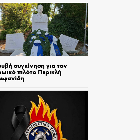
ουβή συγκίνηση για τον
ρωικό πιλότο Περικλή
τεφανίδη