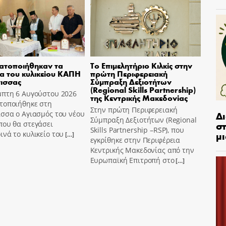
ατοποιήθηκαν τα
Το Επιμελητήριο Κιλκίς στην
ια του κυλικείου ΚΑΠΗ
πρώτη Περιφερειακή
ισσας
Σύμπραξη Δεξιοτήτων
(Regional Skills Partnership)
μπτη 6 Αυγούστου 2026
της Κεντρικής Μακεδονίας
τοποιήθηκε στη
Στην πρώτη Περιφερειακή
Δ
σσα ο Αγιασμός του νέου
Σύμπραξη Δεξιοτήτων (Regional
στ
που θα στεγάσει
Skills Partnership –RSP), που
μι
νά το κυλικείο του
[…]
εγκρίθηκε στην Περιφέρεια
Κεντρικής Μακεδονίας από την
Ευρωπαϊκή Επιτροπή στο
[…]