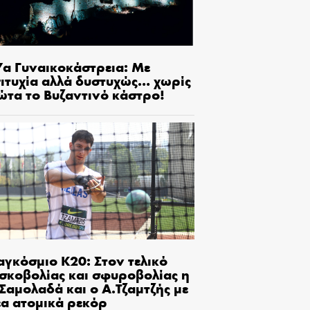
7α Γυναικοκάστρεια: Με
πιτυχία αλλά δυστυχώς… χωρίς
ώτα το Βυζαντινό κάστρο!
αγκόσμιο Κ20: Στον τελικό
ισκοβολίας και σφυροβολίας η
Σαμολαδά και ο Α.Τζαμτζής με
έα ατομικά ρεκόρ