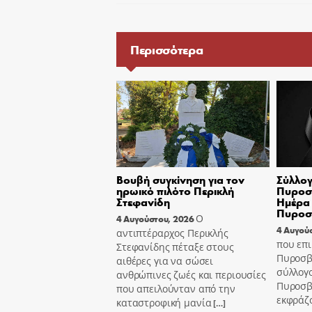
Περισσότερα
Βουβή συγκίνηση για τον
Σύλλογ
ηρωικό πιλότο Περικλή
Πυροσβ
Στεφανίδη
Ημέρα 
Πυροσ
Ο
4 Αυγούστου, 2026
4 Αυγού
αντιπτέραρχος Περικλής
που επι
Στεφανίδης πέταξε στους
Πυροσβ
αιθέρες για να σώσει
σύλλογ
ανθρώπινες ζωές και περιουσίες
Πυροσβ
που απειλούνταν από την
εκφράζ
καταστροφική μανία
[…]