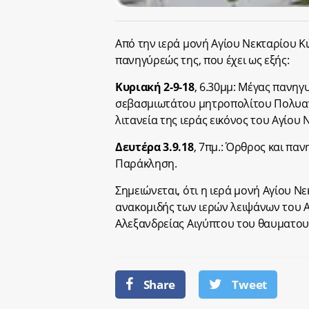
Από την ιερά μονή Αγίου Νεκταρίου Κ
πανηγύρεώς της, που έχει ως εξής:
Κυριακή 2-9-18
, 6.30μμ: Μέγας πανηγ
σεβασμιωτάτου μητροπολίτου Πολυανής
λιτανεία της ιεράς εικόνος του Αγίου 
Δευτέρα 3.9.18
, 7πμ.: Όρθρος και παν
Παράκληση.
Σημειώνεται, ότι η ιερά μονή Αγίου Ν
ανακομιδής των ιερών λειψάνων του 
Αλεξανδρείας Αιγύπτου του θαυματουρ
Share
Tweet