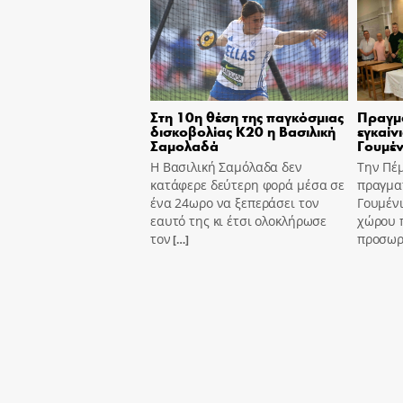
Στη 10η θέση της παγκόσμιας
Πραγμ
δισκοβολίας Κ20 η Βασιλική
εγκαίν
Σαμολαδά
Γουμέν
Η Βασιλική Σαμόλαδα δεν
Την Πέ
κατάφερε δεύτερη φορά μέσα σε
πραγμα
ένα 24ωρο να ξεπεράσει τον
Γουμένι
εαυτό της κι έτσι ολοκλήρωσε
χώρου 
τον
προσωρι
[…]