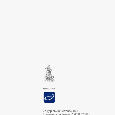
2ο χλμ Κιλκίς Μεταλλικού
Τηλεφωνικό κέντρο: 23410 22 900