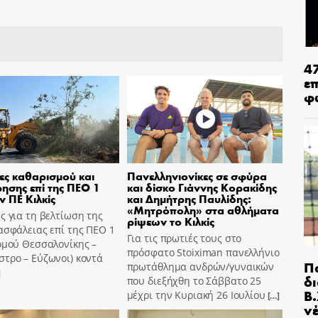
4
ε
φ
ες καθαρισμού και
Πανελληνιονίκες σε σφύρα
ησης επί της ΠΕΟ 1
και δίσκο Γιάννης Κορακίδης
ν ΠΕ Κιλκίς
και Δημήτρης Παυλίδης:
«Μητρόπολη» στα αθλήματα
ς για τη βελτίωση της
ρίψεων το Κιλκίς
ασφάλειας επί της ΠΕΟ 1
Για τις πρωτιές τους στο
ομού Θεσσαλονίκης –
πρόσφατο Stoiximan πανελλήνιο
τρο – Εύζωνοι) κοντά
Π
πρωτάθλημα ανδρών/γυναικών
]
δ
που διεξήχθη το Σάββατο 25
Β.
μέχρι την Κυριακή 26 Ιουλίου
[…]
ν