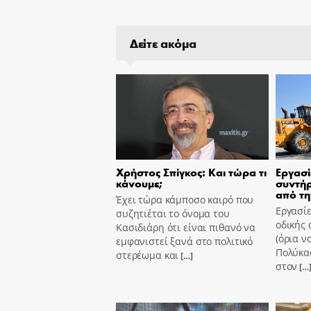
Δείτε ακόμα
Χρήστος Σπίγκος: Και τώρα τι
Εργασί
κάνουμε;
συντήρ
από τη
Έχει τώρα κάμποσο καιρό που
Εργασίε
συζητιέται το όνομα του
οδικής 
Κασιδιάρη ότι είναι πιθανό να
(όρια ν
εμφανιστεί ξανά στο πολιτικό
Πολύκασ
στερέωμα και
[…]
στον
[…