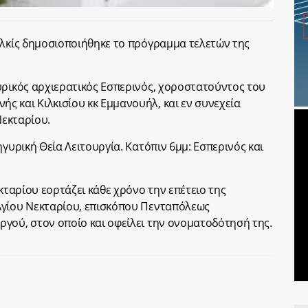
ιλκίς δημοσιοποιήθηκε το πρόγραμμα τελετών της
υρικός αρχιερατικός Εσπερινός, χοροστατούντος του
 και Κιλκισίου κκ Εμμανουήλ, και εν συνεχεία
Νεκταρίου.
ηγυρική Θεία Λειτουργία. Κατόπιν 6μμ: Εσπερινός και
εκταρίου εορτάζει κάθε χρόνο την επέτειο της
Αγίου Νεκταρίου, επισκόπου Πενταπόλεως
γού, στον οποίο και οφείλει την ονοματοδότησή της.