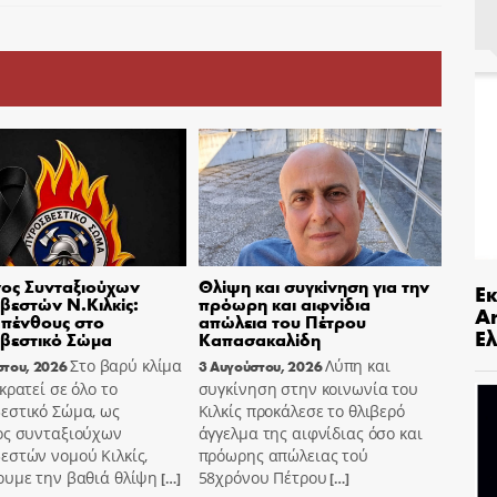
ος Συνταξιούχων
Θλίψη και συγκίνηση για την
Ε
εστών Ν.Κιλκίς:
πρόωρη και αιφνίδια
An
πένθους στο
απώλεια του Πέτρου
Ελ
βεστικό Σώμα
Καπασακαλίδη
Στο βαρύ κλίμα
Λύπη και
στου, 2026
3 Αυγούστου, 2026
κρατεί σε όλο το
συγκίνηση στην κοινωνία του
εστικό Σώμα, ως
Κιλκίς προκάλεσε το θλιβερό
ος συνταξιούχων
άγγελμα της αιφνίδιας όσο και
εστών νομού Κιλκίς,
πρόωρης απώλειας τού
ουμε την βαθιά θλίψη
58χρόνου Πέτρου
[…]
[…]