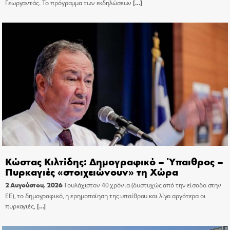
Γεωργαντάς. Το πρόγραμμα των εκδηλώσεων
[…]
Κώστας Κιλτίδης: Δημογραφικό – Ύπαιθρος –
Πυρκαγιές «στοιχειώνουν» τη Χώρα
2 Αυγούστου, 2026
Τουλάχιστον 40 χρόνια (δυστυχώς από την είσοδο στην
ΕΕ), το δημογραφικό, η ερημοποίηση της υπαίθρου και λίγο αργότερα οι
πυρκαγιές,
[…]