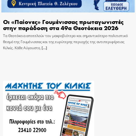
Οι «Παίονες» Γουμένισσας πρωταγωνιστές
στην παράδοση στα 49α Θεοτόκεια 2026
Τα Θεοτόκεια αποτελούν τον μακροβιότερο και σημαντικότερο πολιτιστικό
θεσμό της Γουμένισσας και της ευρύτερης περιοχής της αντιπεριφέρειας
Κιλκίς. Κάθε Αύγουστο,
[…]