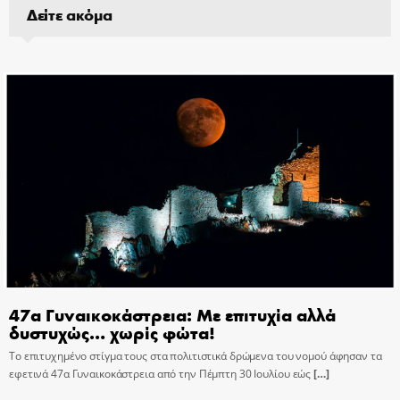
Δείτε ακόμα
47α Γυναικοκάστρεια: Με επιτυχία αλλά
δυστυχώς… χωρίς φώτα!
Το επιτυχημένο στίγμα τους στα πολιτιστικά δρώμενα του νομού άφησαν τα
εφετινά 47α Γυναικοκάστρεια από την Πέμπτη 30 Ιουλίου εώς
[…]