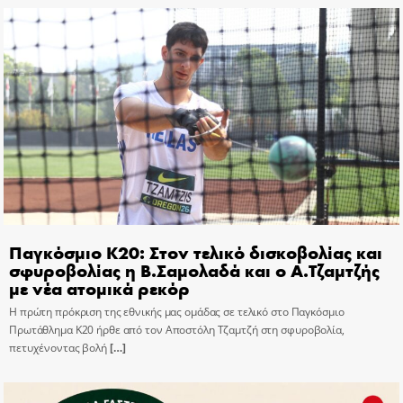
Παγκόσμιο Κ20: Στον τελικό δισκοβολίας και
σφυροβολίας η Β.Σαμολαδά και ο Α.Τζαμτζής
με νέα ατομικά ρεκόρ
Η πρώτη πρόκριση της εθνικής μας ομάδας σε τελικό στο Παγκόσμιο
Πρωτάθλημα Κ20 ήρθε από τον Αποστόλη Τζαμτζή στη σφυροβολία,
πετυχένοντας βολή
[…]