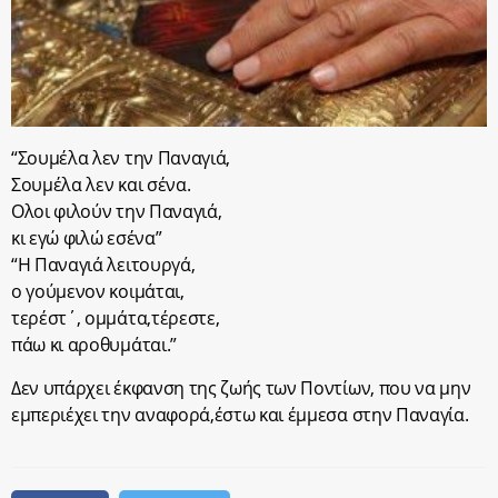
“Σουμέλα λεν την Παναγιά,
Σουμέλα λεν και σένα.
Ολοι φιλούν την Παναγιά,
κι εγώ φιλώ εσένα”
“Η Παναγιά λειτουργά,
ο γούμενον κοιμάται,
τερέστ΄, ομμάτα,τέρεστε,
πάω κι αροθυμάται.”
Δεν υπάρχει έκφανση της ζωής των Ποντίων, που να μην
εμπεριέχει την αναφορά,έστω και έμμεσα στην Παναγία.