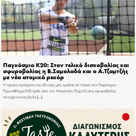
Παγκόσμιο Κ20: Στον τελικό δισκοβολίας και
σφυροβολίας η Β.Σαμολαδά και ο Α.Τζαμτζής
με νέα ατομικά ρεκόρ
Η πρώτη πρόκριση της εθνικής μας ομάδας σε τελικό στο Παγκόσμιο
Πρωτάθλημα Κ20 ήρθε από τον Αποστόλη Τζαμτζή στη σφυροβολία,
πετυχένοντας βολή
[…]