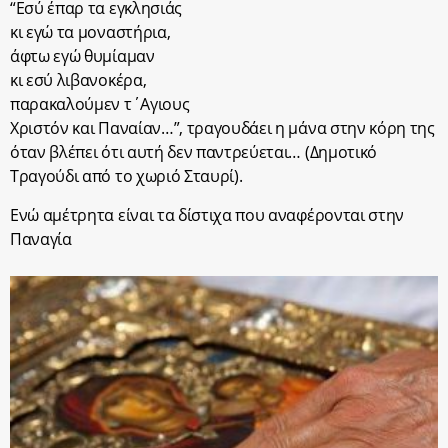
“Εσύ έπαρ τα εγκλησιάς
κι εγώ τα μοναστήρια,
άφτω εγώ θυμίαμαν
κι εσύ λιβανοκέρα,
παρακαλούμεν τ΄Αγιους
Χριστόν και Παναίαν…”, τραγουδάει η μάνα στην κόρη της
όταν βλέπει ότι αυτή δεν παντρεύεται… (Δημοτικό
Τραγούδι από το χωριό Σταυρί).
Ενώ αμέτρητα είναι τα δίστιχα που αναφέρονται στην
Παναγία