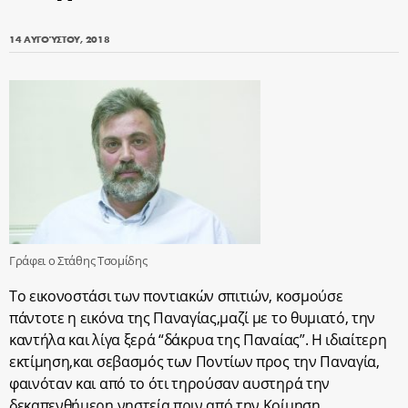
14 ΑΥΓΟΎΣΤΟΥ, 2018
Γράφει ο Στάθης Τσομίδης
Το εικονοστάσι των ποντιακών σπιτιών, κοσμούσε
πάντοτε η εικόνα της Παναγίας,μαζί με το θυμιατό, την
καντήλα και λίγα ξερά “δάκρυα της Παναίας”. Η ιδιαίτερη
εκτίμηση,και σεβασμός των Ποντίων προς την Παναγία,
φαινόταν και από το ότι τηρούσαν αυστηρά την
δεκαπενθήμερη νηστεία πριν από την Κοίμηση.