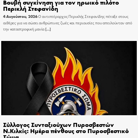
Βουβή συγκίνηση για τον ηρωικό πιλότο
Περικλή Στεφανίδη
4 Αυγούστου, 2026
Ο αντιπτέραρχος Περικλής Στεφανίδης πέταξε στους
αιθέρες για να σώσει ανθρώπινες ζωές και περιουσίες που απειλούνταν από
την καταστροφική μανία
[…]
Σύλλογος Συνταξιούχων Πυροσβεστών
Ν.Κιλκίς: Ημέρα πένθους στο Πυροσβεστικό
Σώμα