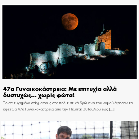
47α Γυναικοκάστρεια: Με επιτυχία αλλά
δυστυχώς… χωρίς φώτα!
Το επιτυχημένο στίγμα τους στα πολιτιστικά δρώμενα του νομού άφησαν τα
εφετινά 47α Γυναικοκάστρεια από την Πέμπτη 30 Ιουλίου εώς
[…]