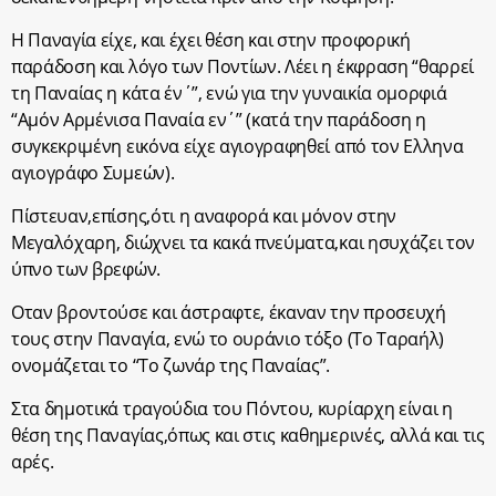
Η Παναγία είχε, και έχει θέση και στην προφορική
παράδοση και λόγο των Ποντίων. Λέει η έκφραση “θαρρεί
τη Παναίας η κάτα έν΄”, ενώ για την γυναικία ομορφιά
“Αμόν Αρμένισα Παναία εν΄” (κατά την παράδοση η
συγκεκριμένη εικόνα είχε αγιογραφηθεί από τον Ελληνα
αγιογράφο Συμεών).
Πίστευαν,επίσης,ότι η αναφορά και μόνον στην
Μεγαλόχαρη, διώχνει τα κακά πνεύματα,και ησυχάζει τον
ύπνο των βρεφών.
Οταν βροντούσε και άστραφτε, έκαναν την προσευχή
τους στην Παναγία, ενώ το ουράνιο τόξο (Το Ταραήλ)
ονομάζεται το “Το ζωνάρ της Παναίας”.
Στα δημοτικά τραγούδια του Πόντου, κυρίαρχη είναι η
θέση της Παναγίας,όπως και στις καθημερινές, αλλά και τις
αρές.