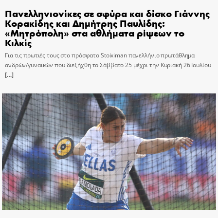
Πανελληνιονίκες σε σφύρα και δίσκο Γιάννης
Κορακίδης και Δημήτρης Παυλίδης:
«Μητρόπολη» στα αθλήματα ρίψεων το
Κιλκίς
Για τις πρωτιές τους στο πρόσφατο Stoiximan πανελλήνιο πρωτάθλημα
ανδρών/γυναικών που διεξήχθη το Σάββατο 25 μέχρι την Κυριακή 26 Ιουλίου
[…]