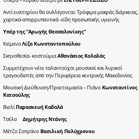
Όπερα – λυρικό θέατρο με
ΕΛΕΥΘΕΡΗ ΕΙΣΟΔΟ
Αντί εισιτηρίου θα συλλέγονται: Τρόφιμα μακράς διάρκειας,
χαρτικά-απορρυπαντικά -είδη προσωπικής υγιεινής
Υπέρ της “Αρωγής Θεσσαλονίκης”
Κείμενο
Λίζα Κωνσταντοπούλου
Σκηνοθεσία- κοστούμια
Αθανάσιος Κολαλάς
Συμμετέχουν νέοι ταλαντούχοι μουσικοί και λυρικοί
τραγουδιστές από την Περιφέρεια κεντρικής Μακεδονίας
Μουσική Διεύθυνση/Προετοιμασία – Πιάνο
Κωνσταντίνος
Κατσούλης
Βιολί
Παρασκευή Καδαλά
Τσέλο
Δημήτρης Ντάνης
Μέτζο Σοπράνο
Βασιλική Πολύχρονου