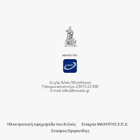
2ο χλμ Κιλκίς Μεταλλικού
Τηλεφωνικό κέντρο: 23410 22 900
E-mail:
kilkis@maxitis.gr
Ηλεκτρονική εφημερίδα του Κιλκίς
Εταιρία ΜΑΧΗΤΗΣ Ε.Π.Ε.
Σταύρος Ορφανίδης