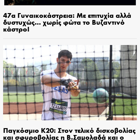
47α Γυναικοκάστρεια: Με επιτυχία αλλά
δυστυχώς… χωρίς φώτα το Βυζαντινό
κάστρο!
Παγκόσμιο Κ20: Στον τελικό δισκοβολίας
και σφυροβολίας η Β.Σαμολαδά και ο