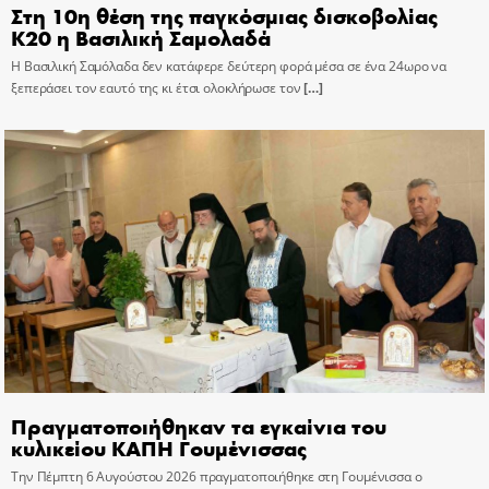
Στη 10η θέση της παγκόσμιας δισκοβολίας
Κ20 η Βασιλική Σαμολαδά
Η Βασιλική Σαμόλαδα δεν κατάφερε δεύτερη φορά μέσα σε ένα 24ωρο να
ξεπεράσει τον εαυτό της κι έτσι ολοκλήρωσε τον
[…]
Πραγματοποιήθηκαν τα εγκαίνια του
κυλικείου ΚΑΠΗ Γουμένισσας
Την Πέμπτη 6 Αυγούστου 2026 πραγματοποιήθηκε στη Γουμένισσα ο