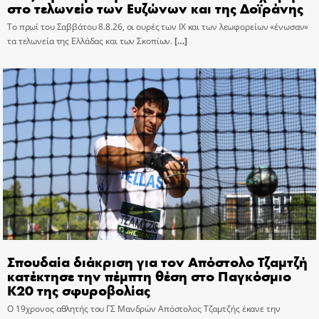
στο τελωνείο των Ευζώνων και της Δοϊράνης
Το πρωί του Σαββάτου 8.8.26, οι ουρές των ΙΧ και των λεωφορείων «ένωσαν»
τα τελωνεία της Ελλάδας και των Σκοπίων.
[…]
Σπουδαία διάκριση για τον Απόστολο Τζαμτζή
κατέκτησε την πέμπτη θέση στο Παγκόσμιο
Κ20 της σφυροβολίας
Ο 19χρονος αθλητής του ΓΣ Μανδρών Απόστολος Τζαμτζής έκανε την