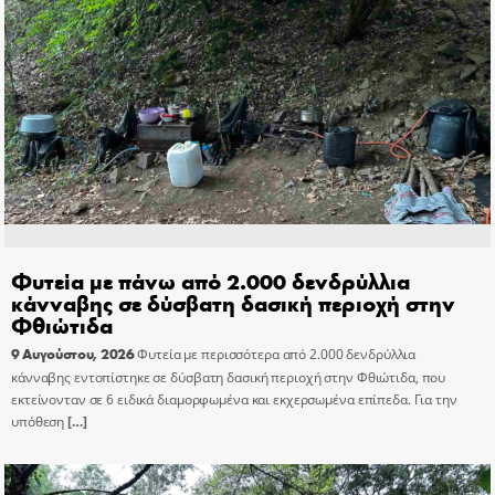
Φυτεία με πάνω από 2.000 δενδρύλλια
κάνναβης σε δύσβατη δασική περιοχή στην
Φθιώτιδα
9 Αυγούστου, 2026
Φυτεία με περισσότερα από 2.000 δενδρύλλια
κάνναβης εντοπίστηκε σε δύσβατη δασική περιοχή στην Φθιώτιδα, που
εκτείνονταν σε 6 ειδικά διαμορφωμένα και εκχερσωμένα επίπεδα. Για την
υπόθεση
[…]