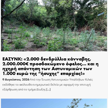
ΕΑΣΥΝΚ: «2.000 δενδρύλλια κάνναβης,
2.000.000€ προσδοκώμενο όφελος… και η
ηχηρή απάντηση των Αστυνομικών των
1.000 ευρώ της “ήσυχης” επαρχίας!»
9 Αυγούστου, 2026
Από την Ένωση Αστυνομικών Υπαλλήλων Κιλκίς
εκδόθηκε το ακόλουθο ενημερωτικό δελτίο με αφορμή την επιτυχή
εξάρθρωση από το τμήμα Δίωξης
[…]