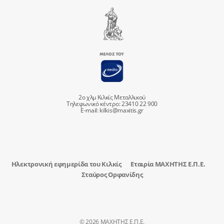
2ο χλμ Κιλκίς Μεταλλικού
Τηλεφωνικό κέντρο: 23410 22 900
E-mail:
kilkis@maxitis.gr
Ηλεκτρονική εφημερίδα του Κιλκίς
Εταιρία ΜΑΧΗΤΗΣ Ε.Π.Ε.
Σταύρος Ορφανίδης
© 2026 ΜΑΧΗΤΗΣ Ε.Π.Ε.