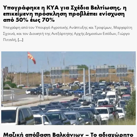
Υπογράφηκε η ΚΥΑ για Σχέδια Βελτίωσης, η
επικείμενη πρόσκληση προβλέπει ενίσχυση
από 50% έως 70%
Υπεγράφη από τον Υπουργό Αγροτικής Ανάπτυξης και Τροφίμων, Μαργαρίτη
Σχοινά, και τον Διοικητή της Ανεξάρτητης Αρχής Δημοσίων Εσόδων, Γιώργο
Πιτσιλή,
[…]
Μαζική απόβαση Βαλκάνιων – Το αδιαχώρητο