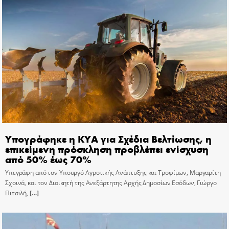
Υπογράφηκε η ΚΥΑ για Σχέδια Βελτίωσης, η
επικείμενη πρόσκληση προβλέπει ενίσχυση
από 50% έως 70%
Υπεγράφη από τον Υπουργό Αγροτικής Ανάπτυξης και Τροφίμων, Μαργαρίτη
Σχοινά, και τον Διοικητή της Ανεξάρτητης Αρχής Δημοσίων Εσόδων, Γιώργο
Πιτσιλή,
[…]