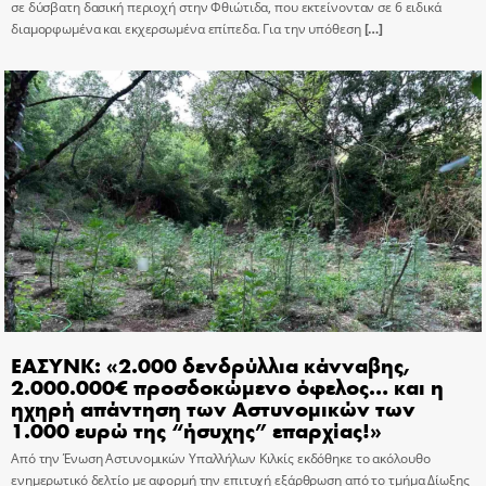
σε δύσβατη δασική περιοχή στην Φθιώτιδα, που εκτείνονταν σε 6 ειδικά
διαμορφωμένα και εκχερσωμένα επίπεδα. Για την υπόθεση
[…]
ΕΑΣΥΝΚ: «2.000 δενδρύλλια κάνναβης,
2.000.000€ προσδοκώμενο όφελος… και η
ηχηρή απάντηση των Αστυνομικών των
1.000 ευρώ της “ήσυχης” επαρχίας!»
Από την Ένωση Αστυνομικών Υπαλλήλων Κιλκίς εκδόθηκε το ακόλουθο
ενημερωτικό δελτίο με αφορμή την επιτυχή εξάρθρωση από το τμήμα Δίωξης