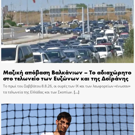
Μαζική απόβαση Βαλκάνιων – Το αδιαχώρητο
στο τελωνείο των Ευζώνων και της Δοϊράνης
Το πρωί του Σαββάτου 8.8.26, οι ουρές των ΙΧ και των λεωφορείων «ένωσαν»
τα τελωνεία της Ελλάδας και των Σκοπίων.
[…]