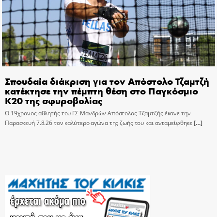
Σπουδαία διάκριση για τον Απόστολο Τζαμτζή
κατέκτησε την πέμπτη θέση στο Παγκόσμιο
Κ20 της σφυροβολίας
Ο 19χρονος αθλητής του ΓΣ Μανδρών Απόστολος Τζαμτζής έκανε την
Παρασκευή 7.8.26 τον καλύτερο αγώνα της ζωής του και ανταμείφθηκε
[…]