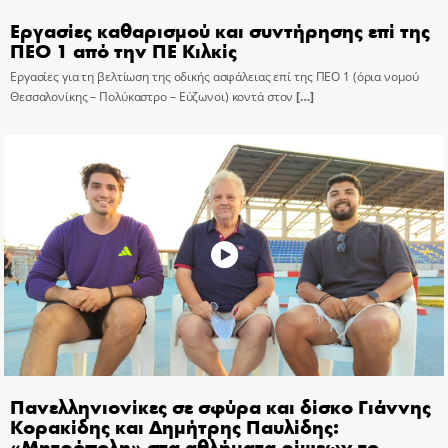
Εργασίες καθαρισμού και συντήρησης επί της
ΠΕΟ 1 από την ΠΕ Κιλκίς
Εργασίες για τη βελτίωση της οδικής ασφάλειας επί της ΠΕΟ 1 (όρια νομού
Θεσσαλονίκης – Πολύκαστρο – Εύζωνοι) κοντά στον
[…]
Πανελληνιονίκες σε σφύρα και δίσκο Γιάννης
Κορακίδης και Δημήτρης Παυλίδης:
«Μητρόπολη» στα αθλήματα ρίψεων το