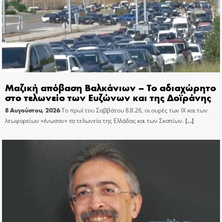
Μαζική απόβαση Βαλκάνιων – Το αδιαχώρητο
στο τελωνείο των Ευζώνων και της Δοϊράνης
8 Αυγούστου, 2026
Το πρωί του Σαββάτου 8.8.26, οι ουρές των ΙΧ και των
λεωφορείων «ένωσαν» τα τελωνεία της Ελλάδας και των Σκοπίων.
[…]