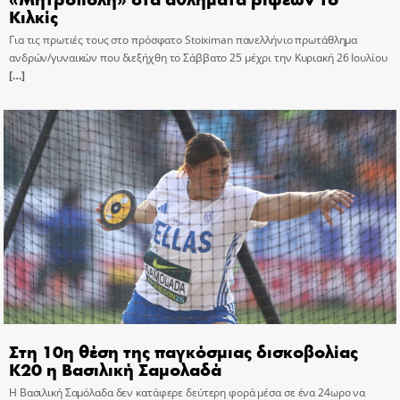
Κιλκίς
Για τις πρωτιές τους στο πρόσφατο Stoiximan πανελλήνιο πρωτάθλημα
ανδρών/γυναικών που διεξήχθη το Σάββατο 25 μέχρι την Κυριακή 26 Ιουλίου
[…]
Στη 10η θέση της παγκόσμιας δισκοβολίας
Κ20 η Βασιλική Σαμολαδά
Η Βασιλική Σαμόλαδα δεν κατάφερε δεύτερη φορά μέσα σε ένα 24ωρο να