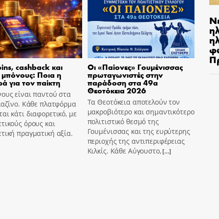
Ν
η
ηλ
φ
Π
pins, cashback και
Οι «Παίονες» Γουμένισσας
 μπόνους: Ποια η
πρωταγωνιστές στην
ά για τον παίκτη
παράδοση στα 49α
Θεοτόκεια 2026
ους είναι παντού στα
Τα Θεοτόκεια αποτελούν τον
καζίνο. Κάθε πλατφόρμα
μακροβιότερο και σημαντικότερο
αι κάτι διαφορετικό, με
πολιτιστικό θεσμό της
τικούς όρους και
Γουμένισσας και της ευρύτερης
τική πραγματική αξία.
περιοχής της αντιπεριφέρειας
Κιλκίς. Κάθε Αύγουστο,
[…]