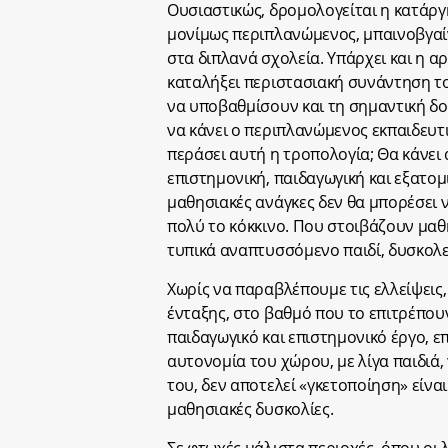
Ουσιαστικώς, δρομολογείται η κατάργη
μονίμως περιπλανώμενος, μπαινοβγαίν
στα διπλανά σχολεία. Υπάρχει και η α
καταλήξει περιστασιακή συνάντηση του
να υποβαθμίσουν και τη σημαντική δου
να κάνει ο περιπλανώμενος εκπαιδευτι
περάσει αυτή η τροπολογία; Θα κάνει
επιστημονική, παιδαγωγική και εξατομ
μαθησιακές ανάγκες δεν θα μπορέσει ν
πολύ το κόκκινο. Που στοιβάζουν μαθη
τυπικά αναπτυσσόμενο παιδί, δυσκολ
Χωρίς να παραβλέπουμε τις ελλείψεις,
ένταξης, στο βαθμό που το επιτρέπουν
παιδαγωγικό και επιστημονικό έργο, επ
αυτονομία του χώρου, με λίγα παιδιά,
του, δεν αποτελεί «γκετοποίηση» είνα
μαθησιακές δυσκολίες.