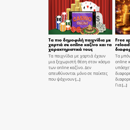
Τα πιο δημοφιλή παιχνίδια με
Free s
χαρτιά σε online καζίνο και τα
reload
χαρακτηριστικά τους
διαφορ
Τα παιχνίδια με χαρτιά έχουν
Τα μπόν
μια ξεχωριστή θέση στον κόσμο
online 
των online καζίνο. Δεν
υπόσχετ
απευθύνονται μόνο σε παίκτες
διαφορε
που ψάχνουν
διαφορε
[…]
Για
[…]