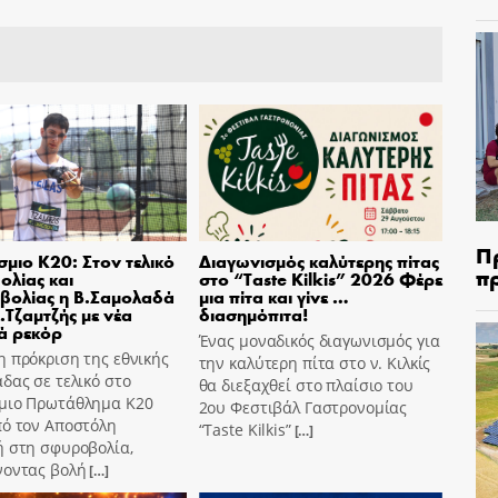
Π
μιο Κ20: Στον τελικό
Διαγωνισμός καλύτερης πίτας
π
ολίας και
στο “Taste Kilkis” 2026 Φέρε
βολίας η Β.Σαμολαδά
μια πίτα και γίνε …
Α.Τζαμτζής με νέα
διασημόπιτα!
ά ρεκόρ
Ένας μοναδικός διαγωνισμός για
 πρόκριση της εθνικής
την καλύτερη πίτα στο ν. Κιλκίς
δας σε τελικό στο
θα διεξαχθεί στο πλαίσιο του
μιο Πρωτάθλημα Κ20
2ου Φεστιβάλ Γαστρονομίας
πό τον Αποστόλη
“Taste Kilkis”
[…]
ή στη σφυροβολία,
νοντας βολή
[…]