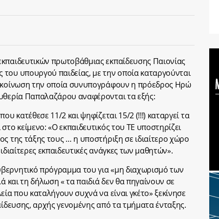
εκπαιδευτικών πρωτοβάθμιας εκπαίδευσης Παιονίας
 του υπουργού παιδείας, με την οποία καταργούνται
νακοίνωση την οποία συνυπογράφουν η πρόεδρος Ηρώ
ευθερία Παπαλαζάρου αναφέρονται τα εξής:
ου κατέθεσε 11/2 και ψηφίζεται 15/2 (!!!) καταργεί τα
στο κείμενο: «Ο εκπαιδευτικός του ΤΕ υποστηρίζει
ος της τάξης τους … η υποστήριξη σε ιδιαίτερο χώρο
 ιδιαίτερες εκπαιδευτικές ανάγκες των μαθητών».
βερνητικό πρόγραμμα του για «μη διαχωρισμό των
λά και τη δήλωση « τα παιδιά δεν θα πηγαίνουν σε
εία που καταλήγουν συχνά να είναι γκέτο» ξεκίνησε
αίδευσης, αρχής γενομένης από τα τμήματα ένταξης.