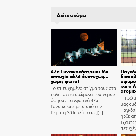
Δείτε ακόμα
47α Γυναικοκάστρεια: Με
Παγκόσ
επιτυχία αλλά δυστυχώς…
δισκοβ
χωρίς φώτα!
σφυρο
και ο 
Το επιτυχημένο στίγμα τους στα
ατομικ
πολιτιστικά δρώμενα του νομού
Η πρώτη
άφησαν τα εφετινά 47α
μας ομά
Γυναικοκάστρεια από την
Παγκόσ
Πέμπτη 30 Ιουλίου εώς
[…]
ήρθε α
Τζαμτζ
πετυχέ