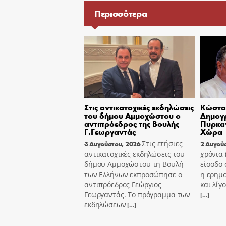
Περισσότερα
Στις αντικατοχικές εκδηλώσεις
Κώστας
του δήμου Αμμοχώστου ο
Δημογ
αντιπρόεδρος της Βουλής
Πυρκαγ
Γ.Γεωργαντάς
Χώρα
Στις ετήσιες
3 Αυγούστου, 2026
2 Αυγού
αντικατοχικές εκδηλώσεις του
χρόνια
δήμου Αμμοχώστου τη Βουλή
είσοδο 
των Ελλήνων εκπροσώπησε ο
η ερημ
αντιπρόεδρος Γεώργιος
και λίγ
Γεωργαντάς. Το πρόγραμμα των
[…]
εκδηλώσεων
[…]