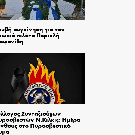
ουβή συγκίνηση για τον
ρωικό πιλότο Περικλή
τεφανίδη
ύλλογος Συνταξιούχων
υροσβεστών Ν.Κιλκίς: Ημέρα
ένθους στο Πυροσβεστικό
ώμα