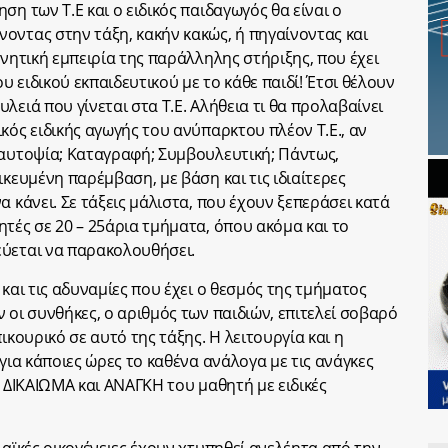
ση των Τ.Ε και ο ειδικός παιδαγωγός θα είναι ο
οντας στην τάξη, κακήν κακώς, ή πηγαίνοντας και
ρνητική εμπειρία της παράλληλης στήριξης, που έχει
 ειδικού εκπαιδευτικού με το κάθε παιδί! Έτσι θέλουν
λειά που γίνεται στα Τ.Ε. Αλήθεια τι θα προλαβαίνει
κός ειδικής αγωγής του ανύπαρκτου πλέον Τ.Ε., αν
 αυτοψία; Καταγραφή; Συμβουλευτική; Πάντως,
ικευμένη παρέμβαση, με βάση και τις ιδιαίτερες
α κάνει. Σε τάξεις μάλιστα, που έχουν ξεπεράσει κατά
τές σε 20 – 25άρια τμήματα, όπου ακόμα και το
εύεται να παρακολουθήσει.
 και τις αδυναμίες που έχει ο θεσμός της τμήματος
 οι συνθήκες, ο αριθμός των παιδιών, επιτελεί σοβαρό
ικουρικό σε αυτό της τάξης. Η λειτουργία και η
 για κάποιες ώρες το καθένα ανάλογα με τις ανάγκες
ι ΔΙΚΑΙΩΜΑ και ΑΝΑΓΚΗ του μαθητή με ειδικές