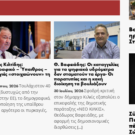
Β
η
Σ
 Κιλτίδης:
Θ. Βαφειάδης: Οι καταγγελίες
ραφικό – Ύπαιθρος –
για τα ψηφιακά υδρόμετρα
ιές «στοιχειώνουν» τη
δεν σταματούν τα έργα- Οι
παρατυπίες και η κακή
διοίκηση τα βουλιάζουν
Τουλάχιστον 40
στου, 2026
Σφοδρή κριτική
30 Ιουλίου, 2026
 (δυστυχώς από την
στον δήμαρχο Κιλκίς εξαπολύει ο
στην ΕΕ), το δημογραφικό,
επικεφαλής της δημοτικής
οποίηση της υπαίθρου
παράταξης «ΝΕΟ ΚΙΛΚΙΣ»,
ο αργότερα οι πυρκαγιές,
Σ
Θεόδωρος Βαφειάδης, με
Π
αφορμή τις δημοσιονομικές
π
διορθώσεις
[…]
Σ