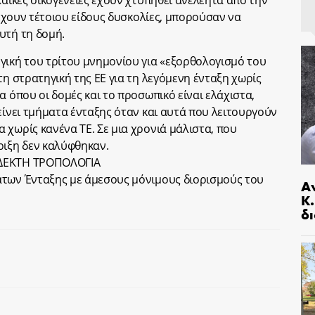
λαϊκές οικογένειες έχουν χτυπηθεί ανελέητα από την
υ έχουν τέτοιου είδους δυσκολίες, μπορούσαν να
υτή τη δομή.
γική του τρίτου μνημονίου για «εξορθολογισμό του
τη στρατηγική της ΕΕ για τη λεγόμενη ένταξη χωρίς
α όπου οι δομές και το προσωπικό είναι ελάχιστα,
είνει τμήματα ένταξης όταν και αυτά που λειτουργούν
 χωρίς κανένα ΤΕ. Σε μια χρονιά μάλιστα, που
ριξη δεν καλύφθηκαν.
ΑΔΕΚΤΗ ΤΡΟΠΟΛΟΓΙΑ
άτων Ένταξης με άμεσους μόνιμους διορισμούς του
Α
Κ
δι