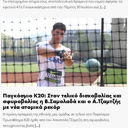
Το επιτυχημένο στίγμα τους στα πολιτιστικά δρώμενα του νομού άφησαν τα
εφετινά 47α Γυναικοκάστρεια από την Πέμπτη 30 Ιουλίου εώς
[…]
Παγκόσμιο Κ20: Στον τελικό δισκοβολίας και
σφυροβολίας η Β.Σαμολαδά και ο Α.Τζαμτζής
με νέα ατομικά ρεκόρ
Η πρώτη πρόκριση της εθνικής μας ομάδας σε τελικό στο Παγκόσμιο
Πρωτάθλημα Κ20 ήρθε από τον Αποστόλη Τζαμτζή στη σφυροβολία,
πετυχένοντας βολή
[…]