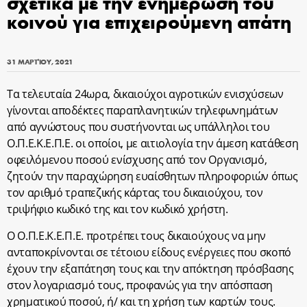
σχετικά με την ενημέρωση του
κοινού για επιχειρούμενη απάτη
31 ΜΑΡΤΊΟΥ, 2021
Τα τελευταία 24ωρα, δικαιούχοι αγροτικών ενισχύσεων
γίνονται αποδέκτες παραπλανητικών τηλεφωνημάτων
από αγνώστους που συστήνονται ως υπάλληλοι του
Ο.Π.Ε.Κ.Ε.Π.Ε. οι οποίοι, με αιτιολογία την άμεση κατάθεση
οφειλόμενου ποσού ενίσχυσης από τον Οργανισμό,
ζητούν την παραχώρηση ευαίσθητων πληροφοριών όπως
τον αριθμό τραπεζικής κάρτας του δικαιούχου, τον
τριψήφιο κωδικό της και τον κωδικό χρήστη.
Ο Ο.Π.Ε.Κ.Ε.Π.Ε. προτρέπει τους δικαιούχους να μην
ανταποκρίνονται σε τέτοιου είδους ενέργειες που σκοπό
έχουν την εξαπάτηση τους και την απόκτηση πρόσβασης
στον λογαριασμό τους, προφανώς για την απόσπαση
χρηματικού ποσού, ή/ και τη χρήση των καρτών τους.