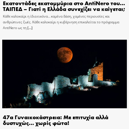
Εκατοντάδες εκατομμύρια στο AntiNero του…
ΤΑΙΠΕΔ – Γιατί η Ελλάδα συνεχίζει να καίγεται;
Κάθε καλοκαίρι η ίδια εικόνα… καμένα δάση, χαμένες περιουσίες και
ανθρώπινες ζωές. Κάθε καλοκαίρι η κυβέρνηση επικαλείται το πρόγραμμα
AntiNero ως τη
[…]
47α Γυναικοκάστρεια: Με επιτυχία αλλά
δυστυχώς… χωρίς φώτα!