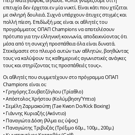
Πετρ Ματεγιόφσκι, δήλωσε: «Όλοι γνωρίζουμε ότι η
επιτυχία δεν έρχεται εν μία νυκτί. Είναι κάτι που χτίζεται
με σκληρή δουλειά. Συχνά υπάρχουν άτυχες στιγμές και
πολλή πίεση. Επιδίωξή μας είναι οι αθλητές του
προγράμματος ΟΠΑΠ Champions να αποτελέσουν
πρότυπα για την ελληνική κοινωνία, αποδεικνύοντας ότι
μέσα από τη συνεχή προσπάθεια όλα είναι δυνατά.
Στεκόμαστε στο πλευρό αυτών των αθλητών, βοηθώντας
τους να καλύψουν τις καθημερινές αγωνιστικές ανάγκες
τους και στηρίζοντας τις προσπάθειές τους».
Οι αθλητές που συμμετέχουν στο πρόγραμμα ΟΠΑΠ
Champions είναι οι:
• Γρηγόρης Σουβατζόγλου (Τρίαθλο)
• Απόστολος Χρήστου (Κολύμβηση/Ύπτιο)
• Σεμέλη Ζαρμακούπη (Tae Kwon Do/Kick Boxing)
• Γιάννης Κυριαζής (Ακόντιο)
• Παναγιώτα Δόση (Άλμα εις ύψος)
• Παναγιώτης Τριβυζάς (Τρέξιμο 60μ., 100μ., 200μ.)
• Κωνσταντίνος Κοτσοβός (Golf)