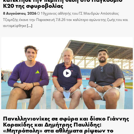
Κ20 της σφυροβολίας
8 Αυγούστου, 2026
Ο 19χρονος αθλητής του ΓΣ Μανδρών Απόστολος
Τζαμτζής έκανε την Παρασκευή 7.8.26 τον καλύτερο αγώνα της ζωής του και
ανταμείφθηκε
[…]
Πανελληνιονίκες σε σφύρα και δίσκο Γιάννης
Κορακίδης και Δημήτρης Παυλίδης:
«Μητρόπολη» στα αθλήματα ρίψεων το