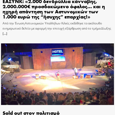
ΕΑΣΥΝΚ: «2.000 δενδρύλλια κάνναβης,
2.000.000€ προσδοκώμενο όφελος… και η
ηχηρή απάντηση των Αστυνομικών των
1.000 ευρώ της “ήσυχης” επαρχίας!»
Από την Ένωση Αστυνομικών Υπαλλήλων Κιλκίς εκδόθηκε το ακόλουθο
ενημερωτικό δελτίο με αφορμή την επιτυχή εξάρθρωση από το τμήμα Δίωξης
[…]
Sold out στον πολιτισμό