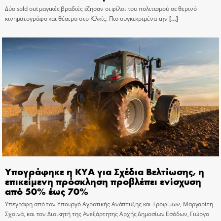
Δύο sold out μαγικές βραδιές έζησαν οι φίλοι του πολιτισμού σε θερινό
κινηματογράφο και θέατρο στο Κιλκίς. Πιο συγκεκριμένα την
[…]
Υπογράφηκε η ΚΥΑ για Σχέδια Βελτίωσης, η
επικείμενη πρόσκληση προβλέπει ενίσχυση
από 50% έως 70%
Υπεγράφη από τον Υπουργό Αγροτικής Ανάπτυξης και Τροφίμων, Μαργαρίτη
Σχοινά, και τον Διοικητή της Ανεξάρτητης Αρχής Δημοσίων Εσόδων, Γιώργο