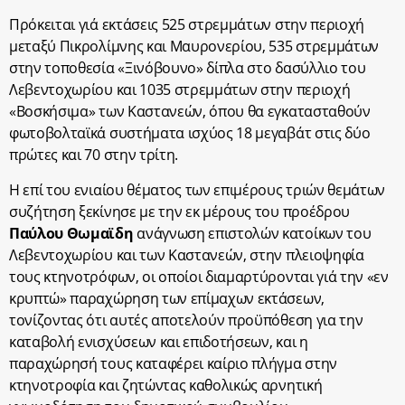
Πρόκειται γιά εκτάσεις 525 στρεμμάτων στην περιοχή
μεταξύ Πικρολίμνης και Μαυρονερίου, 535 στρεμμάτων
στην τοποθεσία «Ξινόβουνο» δίπλα στο δασύλλιο του
Λεβεντοχωρίου και 1035 στρεμμάτων στην περιοχή
«Βοσκήσιμα» των Καστανεών, όπου θα εγκατασταθούν
φωτοβολταϊκά συστήματα ισχύος 18 μεγαβάτ στις δύο
πρώτες και 70 στην τρίτη.
Η επί του ενιαίου θέματος των επιμέρους τριών θεμάτων
συζήτηση ξεκίνησε με την εκ μέρους του προέδρου
Παύλου Θωμαϊδη
ανάγνωση επιστολών κατοίκων του
Λεβεντοχωρίου και των Καστανεών, στην πλειοψηφία
τους κτηνοτρόφων, οι οποίοι διαμαρτύρονται γιά την «εν
κρυπτώ» παραχώρηση των επίμαχων εκτάσεων,
τονίζοντας ότι αυτές αποτελούν προϋπόθεση για την
καταβολή ενισχύσεων και επιδοτήσεων, και η
παραχώρησή τους καταφέρει καίριο πλήγμα στην
κτηνοτροφία και ζητώντας καθολικώς αρνητική