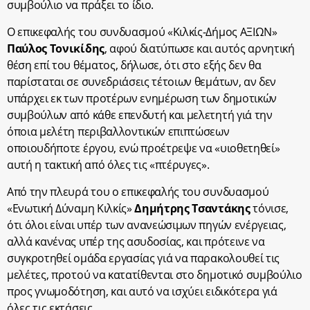
συμβούλιο να πράξει το ίδιο.
Ο επικεφαλής του συνδυασμού «Κιλκίς-Δήμος ΑΞΙΩΝ»
Παύλος Τονικίδης
, αφού διατύπωσε και αυτός αρνητική
θέση επί του θέματος, δήλωσε, ότι στο εξής δεν θα
παρίσταται σε συνεδριάσεις τέτοιων θεμάτων, αν δεν
υπάρχει εκ των προτέρων ενημέρωση των δημοτικών
συμβούλων από κάθε επενδυτή και μελετητή γιά την
όποια μελέτη περιβαλλοντικών επιπτώσεων
οποιουδήποτε έργου, ενώ προέτρεψε να «υιοθετηθεί»
αυτή η τακτική από όλες τις «πτέρυγες».
Από την πλευρά του ο επικεφαλής του συνδυασμού
«Ενωτική Δύναμη Κιλκίς»
Δημήτρης Τσαντάκης
τόνισε,
ότι όλοι είναι υπέρ των ανανεώσιμων πηγών ενέργειας,
αλλά κανένας υπέρ της ασυδοσίας, και πρότεινε να
συγκροτηθεί ομάδα εργασίας γιά να παρακολουθεί τις
μελέτες, προτού να κατατίθενται στο δημοτικό συμβούλιο
προς γνωμοδότηση, και αυτό να ισχύει ειδικότερα γιά
όλες τις εκτάσεις.