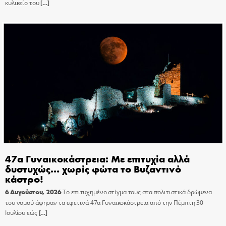
κυλικείο του
[…]
47α Γυναικοκάστρεια: Με επιτυχία αλλά
δυστυχώς… χωρίς φώτα το Βυζαντινό
κάστρο!
6 Αυγούστου, 2026
Το επιτυχημένο στίγμα τους στα πολιτιστικά δρώμενα
του νομού άφησαν τα εφετινά 47α Γυναικοκάστρεια από την Πέμπτη 30
Ιουλίου εώς
[…]