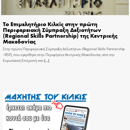
Το Επιμελητήριο Κιλκίς στην πρώτη
Περιφερειακή Σύμπραξη Δεξιοτήτων
(Regional Skills Partnership) της Κεντρικής
Μακεδονίας
Στην πρώτη Περιφερειακή Σύμπραξη Δεξιοτήτων (Regional Skills Partnership
–RSP), που εγκρίθηκε στην Περιφέρεια Κεντρικής Μακεδονίας από την
Ευρωπαϊκή Επιτροπή στο
[…]