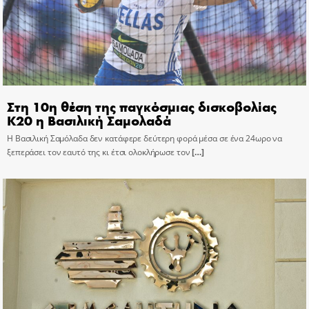
Στη 10η θέση της παγκόσμιας δισκοβολίας
Κ20 η Βασιλική Σαμολαδά
Η Βασιλική Σαμόλαδα δεν κατάφερε δεύτερη φορά μέσα σε ένα 24ωρο να
ξεπεράσει τον εαυτό της κι έτσι ολοκλήρωσε τον
[…]