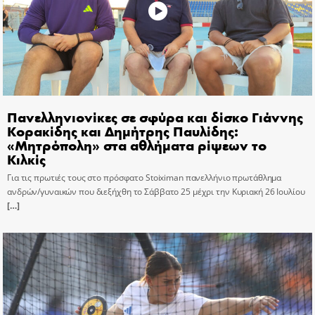
Πανελληνιονίκες σε σφύρα και δίσκο Γιάννης
Κορακίδης και Δημήτρης Παυλίδης:
«Μητρόπολη» στα αθλήματα ρίψεων το
Κιλκίς
Για τις πρωτιές τους στο πρόσφατο Stoiximan πανελλήνιο πρωτάθλημα
ανδρών/γυναικών που διεξήχθη το Σάββατο 25 μέχρι την Κυριακή 26 Ιουλίου
[…]