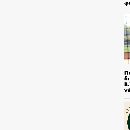
φ
Π
δ
Β.
ν