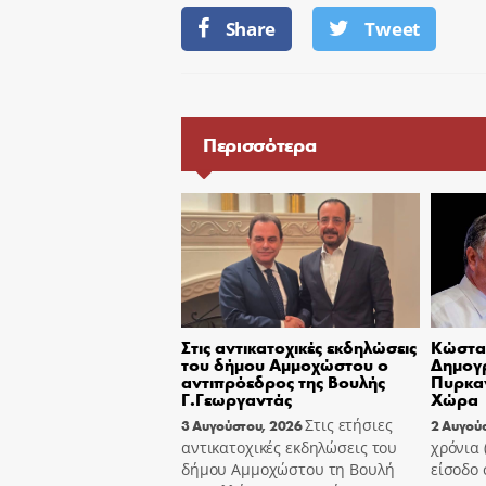
Share
Tweet
Περισσότερα
Στις αντικατοχικές εκδηλώσεις
Κώστας
του δήμου Αμμοχώστου ο
Δημογ
αντιπρόεδρος της Βουλής
Πυρκαγ
Γ.Γεωργαντάς
Χώρα
Στις ετήσιες
3 Αυγούστου, 2026
2 Αυγού
αντικατοχικές εκδηλώσεις του
χρόνια
δήμου Αμμοχώστου τη Βουλή
είσοδο 