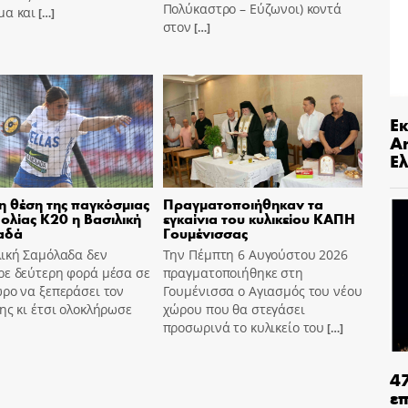
Πολύκαστρο – Εύζωνοι) κοντά
μα και
[…]
στον
[…]
Ε
An
Ελ
η θέση της παγκόσμιας
Πραγματοποιήθηκαν τα
ολίας Κ20 η Βασιλική
εγκαίνια του κυλικείου ΚΑΠΗ
αδά
Γουμένισσας
λική Σαμόλαδα δεν
Την Πέμπτη 6 Αυγούστου 2026
ρε δεύτερη φορά μέσα σε
πραγματοποιήθηκε στη
ρο να ξεπεράσει τον
Γουμένισσα ο Αγιασμός του νέου
ης κι έτσι ολοκλήρωσε
χώρου που θα στεγάσει
προσωρινά το κυλικείο του
[…]
4
ε