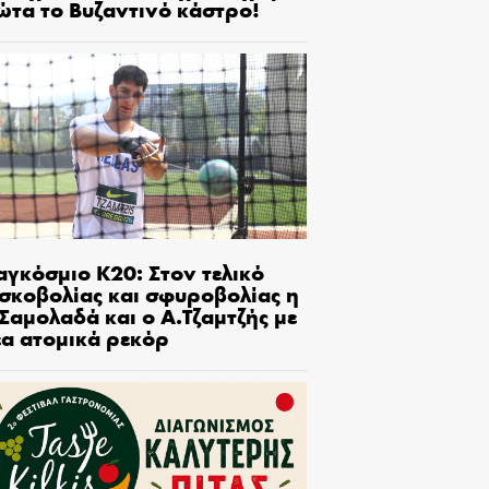
ώτα το Βυζαντινό κάστρο!
αγκόσμιο Κ20: Στον τελικό
ισκοβολίας και σφυροβολίας η
Σαμολαδά και ο Α.Τζαμτζής με
έα ατομικά ρεκόρ