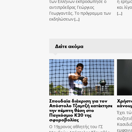
των Ελλήνων εκπροσώπησε ο
η ερημ
αντιπρόεδρος Γεώργιος
και λίγ
Γεωργαντάς. Το πρόγραμμα των
[…]
εκδηλώσεων
[…]
Δείτε ακόμα
Σπουδαία διάκριση για τον
Χρήστο
Απόστολο Τζαμτζή κατέκτησε
κάνουμ
την πέμπτη θέση στο
Έχει τ
Παγκόσμιο Κ20 της
συζητιέ
σφυροβολίας
Κασιδιά
Ο 19χρονος αθλητής του ΓΣ
εμφανισ