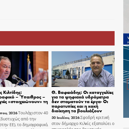
 Κιλτίδης:
Θ. Βαφειάδης: Οι καταγγελίες
ραφικό – Ύπαιθρος –
για τα ψηφιακά υδρόμετρα
ιές «στοιχειώνουν» τη
δεν σταματούν τα έργα- Οι
παρατυπίες και η κακή
διοίκηση τα βουλιάζουν
Τουλάχιστον 40
στου, 2026
Σφοδρή κριτική
30 Ιουλίου, 2026
 (δυστυχώς από την
στον δήμαρχο Κιλκίς εξαπολύει ο
στην ΕΕ), το δημογραφικό,