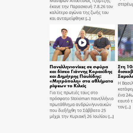
Μανδρών Απόστολος Τζαμτζής
στερέω
έκανε την Παρασκευή 7.8.26 τον
καλύτερο αγώνα της ζωής του
και ανταμείφθηκε
[…]
Πανελληνιονίκες σε σφύρα
Στη 10
και δίσκο Γιάννης Κορακίδης
δισκοβ
και Δημήτρης Παυλίδης:
Σαμολ
«Μητρόπολη» στα αθλήματα
Η Βασι
ρίψεων το Κιλκίς
κατάφε
Για τις πρωτιές τους στο
ένα 24ω
πρόσφατο Stoiximan πανελλήνιο
εαυτό τ
πρωτάθλημα ανδρών/γυναικών
τον
[…]
που διεξήχθη το Σάββατο 25
μέχρι την Κυριακή 26 Ιουλίου
[…]