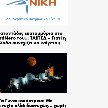
κατοντάδες εκατομμύρια στο
tiNero του… ΤΑΙΠΕΔ – Γιατί η
λάδα συνεχίζει να καίγεται;
7α Γυναικοκάστρεια: Με
πιτυχία αλλά δυστυχώς… χωρίς