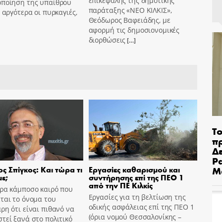
επικεφαλής της δημοτικής
οποίηση της υπαίθρου
παράταξης «ΝΕΟ ΚΙΛΚΙΣ»,
ο αργότερα οι πυρκαγιές,
Θεόδωρος Βαφειάδης, με
αφορμή τις δημοσιονομικές
διορθώσεις
[…]
Το
π
Δε
Pa
Μ
ς Σπίγκος: Και τώρα τι
Εργασίες καθαρισμού και
ε;
συντήρησης επί της ΠΕΟ 1
από την ΠΕ Κιλκίς
ώρα κάμποσο καιρό που
Εργασίες για τη βελτίωση της
ται το όνομα του
οδικής ασφάλειας επί της ΠΕΟ 1
ρη ότι είναι πιθανό να
(όρια νομού Θεσσαλονίκης –
τεί ξανά στο πολιτικό