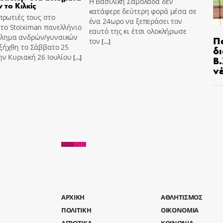
Η Βασιλική Σαμόλαδα δεν
 το Κιλκίς
κατάφερε δεύτερη φορά μέσα σε
 πρωτιές τους στο
ένα 24ωρο να ξεπεράσει τον
το Stoiximan πανελλήνιο
εαυτό της κι έτσι ολοκλήρωσε
λημα ανδρών/γυναικών
Π
τον
[…]
ξήχθη το Σάββατο 25
δ
ην Κυριακή 26 Ιουλίου
[…]
Β.
ν
AΡΧΙΚΗ
ΑΘΛΗΤΙΣΜΟΣ
ΠΟΛΙΤΙΚΗ
ΟΙΚΟΝΟΜΙΑ
ΑΓΡΟΤΙΚΑ
ΚΟΙΝΩΝΙΑ