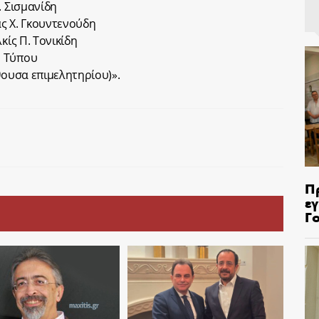
. Σισμανίδη
ς Χ. Γκουντενούδη
κίς Π. Τονικίδη
υ Τύπου
θουσα επιμελητηρίου)».
Π
ε
Γ