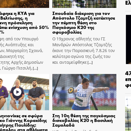
Ελ
φηκε η ΚΥΑ για
Σπουδαία διάκριση για τον
 Βελτίωσης, η
Απόστολο Τζαμτζή κατέκτησε
μενη πρόσκληση
την πέμπτη θέση στο
πει ενίσχυση από 50%
Παγκόσμιο Κ20 της
0%
σφυροβολίας
φη από τον Υπουργό
Ο 19χρονος αθλητής του ΓΣ
ής Ανάπτυξης και
Μανδρών Απόστολος Τζαμτζής
ων, Μαργαρίτη Σχοινά,
έκανε την Παρασκευή 7.8.26 τον
 Διοικητή της
καλύτερο αγώνα της ζωής του
τητης Αρχής Δημοσίων
και ανταμείφθηκε
[…]
 Γιώργο Πιτσιλή,
[…]
4
ε
φ
ηνιονίκες σε σφύρα
Στη 10η θέση της παγκόσμιας
σκο Γιάννης Κορακίδης
δισκοβολίας Κ20 η Βασιλική
μήτρης Παυλίδης:
Σαμολαδά
όπολη» στα αθλήματα