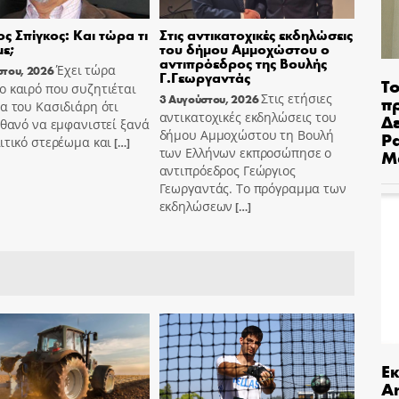
ς Σπίγκος: Και τώρα τι
Στις αντικατοχικές εκδηλώσεις
ε;
του δήμου Αμμοχώστου ο
αντιπρόεδρος της Βουλής
Έχει τώρα
στου, 2026
Γ.Γεωργαντάς
Το
 καιρό που συζητιέται
Στις ετήσιες
3 Αυγούστου, 2026
π
α του Κασιδιάρη ότι
αντικατοχικές εκδηλώσεις του
Δε
ιθανό να εμφανιστεί ξανά
δήμου Αμμοχώστου τη Βουλή
Pa
ιτικό στερέωμα και
[…]
των Ελλήνων εκπροσώπησε ο
Μ
αντιπρόεδρος Γεώργιος
Γεωργαντάς. Το πρόγραμμα των
εκδηλώσεων
[…]
Ε
An