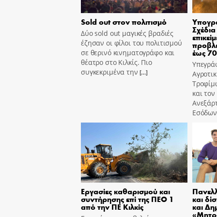
Sold out στον πολιτισμό
Υπογρά
Σχέδια
Δύο sold out μαγικές βραδιές
επικεί
έζησαν οι φίλοι του πολιτισμού
προβλέ
έως 7
σε θερινό κινηματογράφο και
θέατρο στο Κιλκίς. Πιο
Υπεγρά
συγκεκριμένα την
[…]
Αγροτικ
Τροφίμ
και τον
Ανεξάρ
Εσόδων,
Εργασίες καθαρισμού και
Πανελλ
συντήρησης επί της ΠΕΟ 1
και δί
από την ΠΕ Κιλκίς
και Δη
«Μητρ