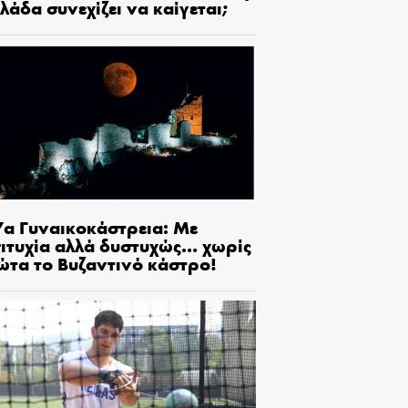
λάδα συνεχίζει να καίγεται;
7α Γυναικοκάστρεια: Με
πιτυχία αλλά δυστυχώς… χωρίς
ώτα το Βυζαντινό κάστρο!