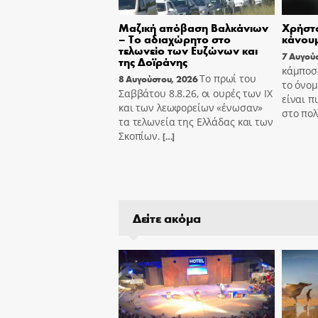
Μαζική απόβαση Βαλκάνιων
Χρήστο
– Το αδιαχώρητο στο
κάνουμ
τελωνείο των Ευζώνων και
7 Αυγού
της Δοϊράνης
κάμποσο
Το πρωί του
8 Αυγούστου, 2026
το όνομ
Σαββάτου 8.8.26, οι ουρές των ΙΧ
είναι π
και των λεωφορείων «ένωσαν»
στο πολ
τα τελωνεία της Ελλάδας και των
Σκοπίων.
[…]
Δείτε ακόμα