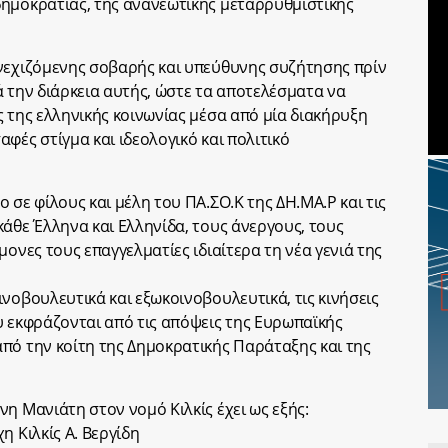
δημοκρατίας, της ανανεωτικής μεταρρυθμιστικής
υνεχιζόμενης σοβαρής και υπεύθυνης συζήτησης πρίν
ά την διάρκεια αυτής, ώστε τα αποτελέσματα να
ς της ελληνικής κοινωνίας μέσα από μία διακήρυξη
φές στίγμα και ιδεολογικό και πολιτικό
 σε φίλους και μέλη του ΠΑ.ΣΟ.Κ της ΔΗ.ΜΑ.Ρ και τις
άθε Έλληνα και Ελληνίδα, τους άνεργους, τους
μονες τους επαγγελματίες ιδιαίτερα τη νέα γενιά της
νοβουλευτικά και εξωκοινοβουλευτικά, τις κινήσεις
υ εκφράζονται από τις απόψεις της Ευρωπαϊκής
πό την κοίτη της Δημοκρατικής Παράταξης και της
η Μανιάτη στον νομό Κιλκίς έχει ως εξής:
η Κιλκίς Α. Βεργίδη