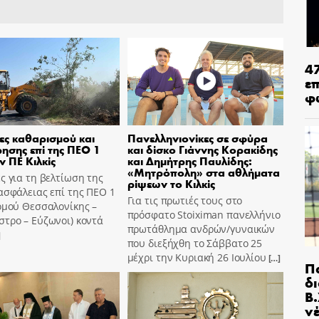
4
ε
φ
ες καθαρισμού και
Πανελληνιονίκες σε σφύρα
ησης επί της ΠΕΟ 1
και δίσκο Γιάννης Κορακίδης
ν ΠΕ Κιλκίς
και Δημήτρης Παυλίδης:
«Μητρόπολη» στα αθλήματα
ς για τη βελτίωση της
ρίψεων το Κιλκίς
ασφάλειας επί της ΠΕΟ 1
Για τις πρωτιές τους στο
ομού Θεσσαλονίκης –
πρόσφατο Stoiximan πανελλήνιο
τρο – Εύζωνοι) κοντά
πρωτάθλημα ανδρών/γυναικών
]
που διεξήχθη το Σάββατο 25
μέχρι την Κυριακή 26 Ιουλίου
[…]
Π
δ
Β.
ν