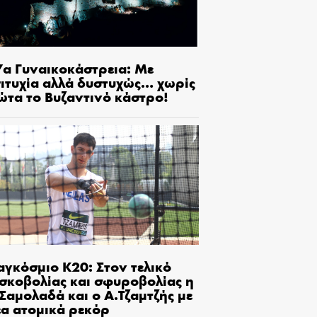
7α Γυναικοκάστρεια: Με
πιτυχία αλλά δυστυχώς… χωρίς
ώτα το Βυζαντινό κάστρο!
αγκόσμιο Κ20: Στον τελικό
ισκοβολίας και σφυροβολίας η
Σαμολαδά και ο Α.Τζαμτζής με
έα ατομικά ρεκόρ