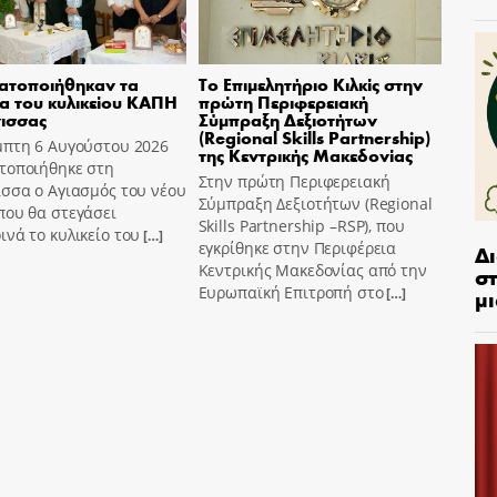
ατοποιήθηκαν τα
Το Επιμελητήριο Κιλκίς στην
ια του κυλικείου ΚΑΠΗ
πρώτη Περιφερειακή
ισσας
Σύμπραξη Δεξιοτήτων
(Regional Skills Partnership)
μπτη 6 Αυγούστου 2026
της Κεντρικής Μακεδονίας
τοποιήθηκε στη
Στην πρώτη Περιφερειακή
σσα ο Αγιασμός του νέου
Σύμπραξη Δεξιοτήτων (Regional
που θα στεγάσει
Skills Partnership –RSP), που
νά το κυλικείο του
[…]
εγκρίθηκε στην Περιφέρεια
Δ
Κεντρικής Μακεδονίας από την
στ
Ευρωπαϊκή Επιτροπή στο
μι
[…]