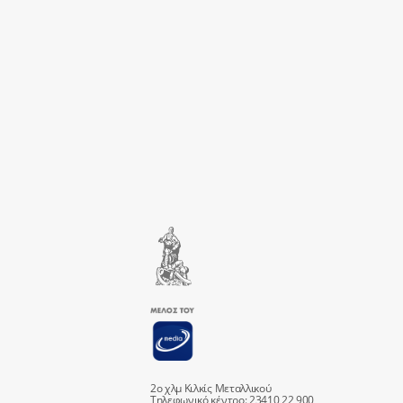
2ο χλμ Κιλκίς Μεταλλικού
Τηλεφωνικό κέντρο: 23410 22 900