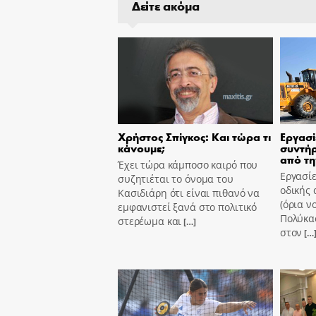
Δείτε ακόμα
Χρήστος Σπίγκος: Και τώρα τι
Εργασί
κάνουμε;
συντήρ
από τη
Έχει τώρα κάμποσο καιρό που
Εργασίε
συζητιέται το όνομα του
οδικής 
Κασιδιάρη ότι είναι πιθανό να
(όρια ν
εμφανιστεί ξανά στο πολιτικό
Πολύκασ
στερέωμα και
[…]
στον
[…