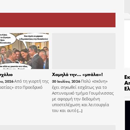
χόλιο
Χαμηλά την… «μπάλα»!
Ε
Από τη γιορτή της
Πολύ «σκόνη»
An
ου, 2026
30 Ιουλίου, 2026
Ελ
ατίας» στο Προεδρικό
έχει σηκωθεί εσχάτως για το
Αστυνομικό τμήμα Γουμένισσας
με αφορμή την δεδομένη
υποστελέχωση και λειτουργία
του και αυτό
[…]