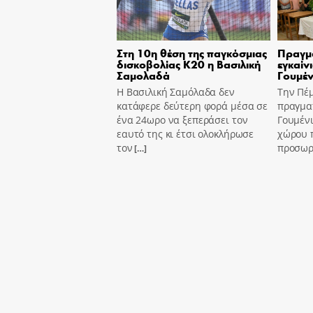
Στη 10η θέση της παγκόσμιας
Πραγμ
δισκοβολίας Κ20 η Βασιλική
εγκαίν
Σαμολαδά
Γουμέν
Η Βασιλική Σαμόλαδα δεν
Την Πέ
κατάφερε δεύτερη φορά μέσα σε
πραγμα
ένα 24ωρο να ξεπεράσει τον
Γουμένι
εαυτό της κι έτσι ολοκλήρωσε
χώρου 
τον
προσωρι
[…]