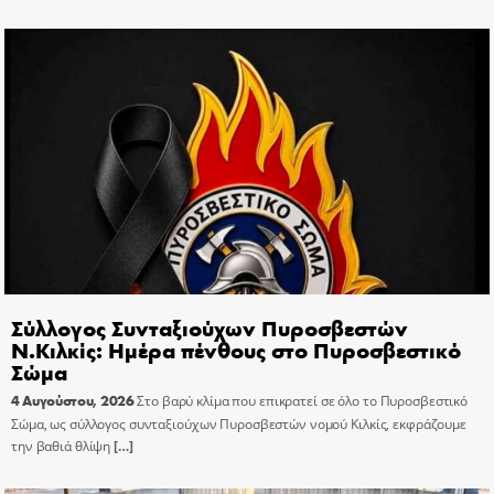
Σύλλογος Συνταξιούχων Πυροσβεστών
Ν.Κιλκίς: Ημέρα πένθους στο Πυροσβεστικό
Σώμα
4 Αυγούστου, 2026
Στο βαρύ κλίμα που επικρατεί σε όλο το Πυροσβεστικό
Σώμα, ως σύλλογος συνταξιούχων Πυροσβεστών νομού Κιλκίς, εκφράζουμε
την βαθιά θλίψη
[…]