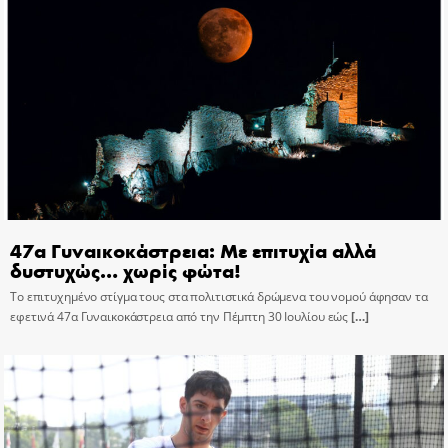
47α Γυναικοκάστρεια: Με επιτυχία αλλά
δυστυχώς… χωρίς φώτα!
Το επιτυχημένο στίγμα τους στα πολιτιστικά δρώμενα του νομού άφησαν τα
εφετινά 47α Γυναικοκάστρεια από την Πέμπτη 30 Ιουλίου εώς
[…]