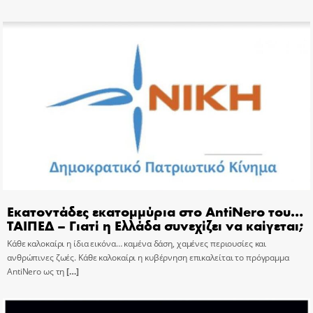
Εκατοντάδες εκατομμύρια στο AntiNero του…
ΤΑΙΠΕΔ – Γιατί η Ελλάδα συνεχίζει να καίγεται;
Κάθε καλοκαίρι η ίδια εικόνα… καμένα δάση, χαμένες περιουσίες και
ανθρώπινες ζωές. Κάθε καλοκαίρι η κυβέρνηση επικαλείται το πρόγραμμα
AntiNero ως τη
[…]