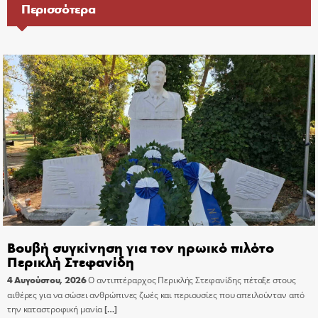
Περισσότερα
Βουβή συγκίνηση για τον ηρωικό πιλότο
Περικλή Στεφανίδη
4 Αυγούστου, 2026
Ο αντιπτέραρχος Περικλής Στεφανίδης πέταξε στους
αιθέρες για να σώσει ανθρώπινες ζωές και περιουσίες που απειλούνταν από
την καταστροφική μανία
[…]