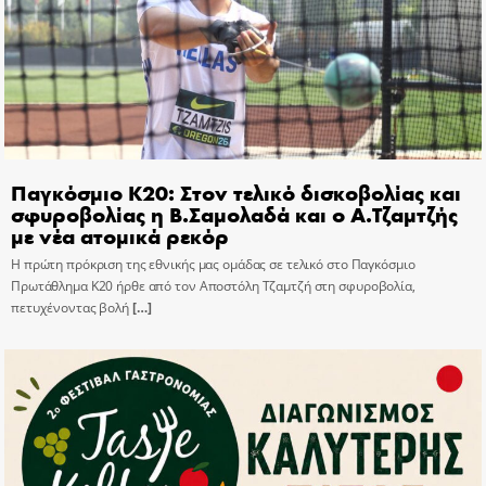
Παγκόσμιο Κ20: Στον τελικό δισκοβολίας και
σφυροβολίας η Β.Σαμολαδά και ο Α.Τζαμτζής
με νέα ατομικά ρεκόρ
Η πρώτη πρόκριση της εθνικής μας ομάδας σε τελικό στο Παγκόσμιο
Πρωτάθλημα Κ20 ήρθε από τον Αποστόλη Τζαμτζή στη σφυροβολία,
πετυχένοντας βολή
[…]