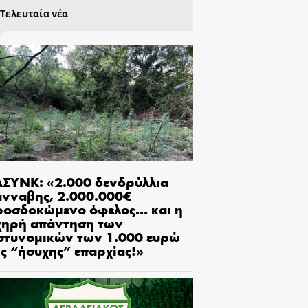
Τελευταία νέα
ΑΣΥΝΚ: «2.000 δενδρύλλια
άνναβης, 2.000.000€
ροσδοκώμενο όφελος… και η
χηρή απάντηση των
στυνομικών των 1.000 ευρώ
ης “ήσυχης” επαρχίας!»