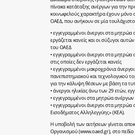
πίνακα κατάταξης ανέργων για την 
κοινωφελούς χαρακτήρα έχουν μόνο ο
ΟΑΕΔ, που ανήκουν σε μία τουλάχιστο
• εγγεγραμμένοι άνεργοι στα μητρώα α
εργάζεται κανείς και οι σύζυγοι αυτώ
του ΟΑΕΔ
• εγγεγραμμένοι άνεργοι στα μητρώα 
στις οποίες δεν εργάζεται κανείς
• εγγεγραμμένοι μακροχρόνια άνεργο
πανεπιστημιακού και τεχνολογικού το
για την κάλυψη θέσεων με βάση τα τυ
• άνεργοι ηλικίας άνω των 29 ετών, 
• εγγεγραμμένοι στα μητρώα ανέργων
• εγγεγραμμένοι άνεργοι στα μητρώα 
Εισοδήματος Αλληλεγγύης» (ΚΕΑ).
Η υποβολή των αιτήσεων γίνεται αποκ
Οργανισμού (www.oaed.gr), στο πεδίο