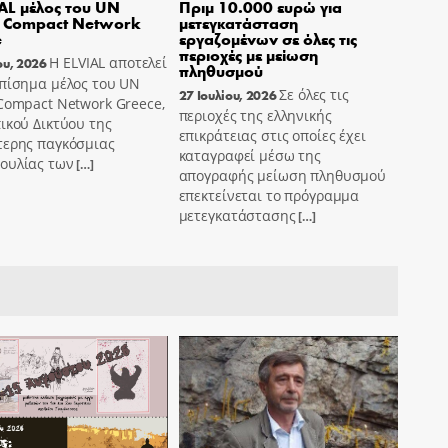
AL μέλος του UN
Πριμ 10.000 ευρώ για
l Compact Network
μετεγκατάσταση
e
εργαζομένων σε όλες τις
περιοχές με μείωση
Η ELVIAL αποτελεί
ου, 2026
πληθυσμού
επίσημα μέλος του UN
Σε όλες τις
27 Ιουλίου, 2026
Compact Network Greece,
περιοχές της ελληνικής
ικού Δικτύου της
επικράτειας στις οποίες έχει
τερης παγκόσμιας
καταγραφεί μέσω της
ουλίας των
[…]
απογραφής μείωση πληθυσμού
επεκτείνεται το πρόγραμμα
μετεγκατάστασης
[…]