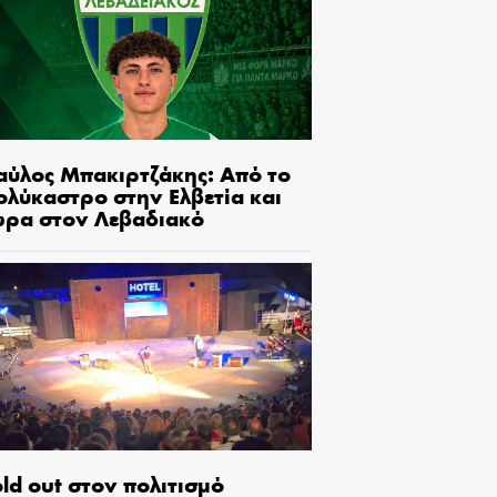
αύλος Μπακιρτζάκης: Από το
ολύκαστρο στην Ελβετία και
ώρα στον Λεβαδιακό
ld out στον πολιτισμό