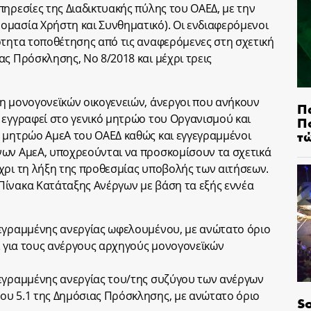
πηρεσίες της Διαδικτυακής πύλης του ΟΑΕΔ, με την
ομασία Χρήστη και Συνθηματικό). Οι ενδιαφερόμενοι
ότητα τοποθέτησης από τις αναφερόμενες στη σχετική
ας Πρόσκλησης, Nο 8/2018 και μέχρι τρεις
η μονογονεϊκών οικογενειών, άνεργοι που ανήκουν
Π
 εγγραφεί στο γενικό μητρώο του Οργανισμού και
Π
τ
ό μητρώο ΑμεΑ του ΟΑΕΔ καθώς και εγγεγραμμένοι
νων ΑμεΑ, υποχρεούνται να προσκομίσουν τα σχετικά
χρι τη λήξη της προθεσμίας υποβολής των αιτήσεων.
Πίνακα Κατάταξης Ανέργων με βάση τα εξής εννέα
γεγραμμένης ανεργίας ωφελουμένου, με ανώτατο όριο
αι για τους ανέργους αρχηγούς μονογονεϊκών
γεγραμμένης ανεργίας του/της συζύγου των ανέργων
ου 5.1 της Δημόσιας Πρόσκλησης, με ανώτατο όριο
So