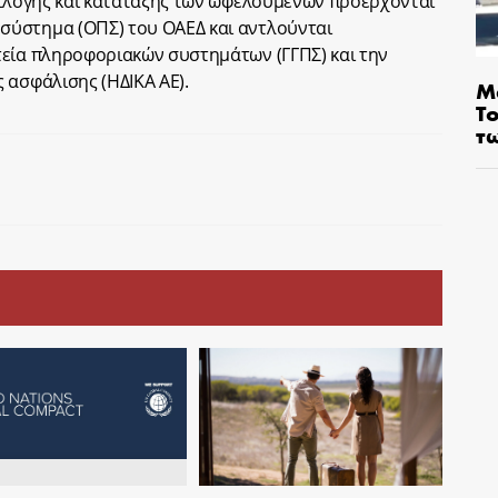
πιλογής και κατάταξης των ωφελουμένων προέρχονται
σύστημα (ΟΠΣ) του ΟΑΕΔ και αντλούνται
τεία πληροφοριακών συστημάτων (ΓΓΠΣ) και την
 ασφάλισης (ΗΔΙΚΑ ΑΕ).
Μ
Τ
τ