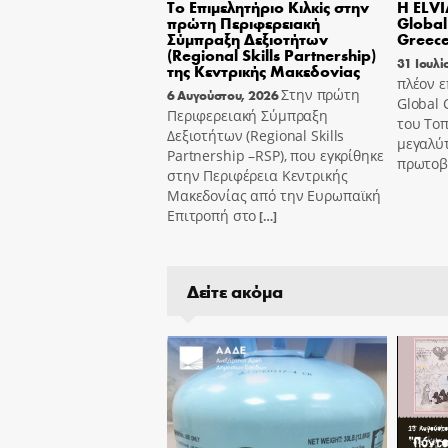
Το Επιμελητήριο Κιλκίς στην
Η ELVI
πρώτη Περιφερειακή
Globa
Σύμπραξη Δεξιοτήτων
Greec
(Regional Skills Partnership)
31 Ιουλί
της Κεντρικής Μακεδονίας
πλέον 
Στην πρώτη
6 Αυγούστου, 2026
Global 
Περιφερειακή Σύμπραξη
του Τοπ
Δεξιοτήτων (Regional Skills
μεγαλύ
Partnership –RSP), που εγκρίθηκε
πρωτοβ
στην Περιφέρεια Κεντρικής
Μακεδονίας από την Ευρωπαϊκή
Επιτροπή στο
[…]
Δείτε ακόμα