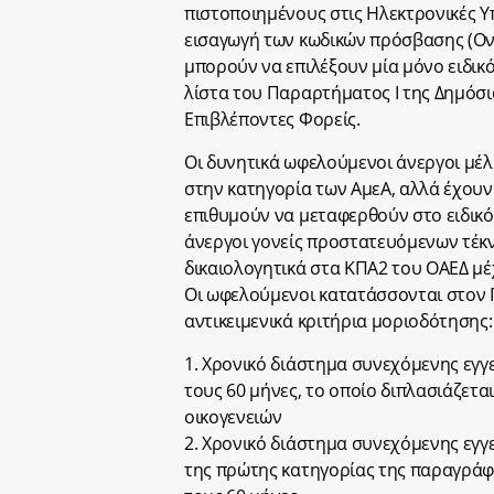
πιστοποιημένους στις Ηλεκτρονικές Υ
εισαγωγή των κωδικών πρόσβασης (Ον
μπορούν να επιλέξουν μία μόνο ειδικ
λίστα του Παραρτήματος Ι της Δημόσι
Επιβλέποντες Φορείς.
Οι δυνητικά ωφελούμενοι άνεργοι μέλ
στην κατηγορία των ΑμεΑ, αλλά έχουν
επιθυμούν να μεταφερθούν στο ειδικ
άνεργοι γονείς προστατευόμενων τέκ
δικαιολογητικά στα ΚΠΑ2 του ΟΑΕΔ μέ
Οι ωφελούμενοι κατατάσσονται στον 
αντικειμενικά κριτήρια μοριοδότησης:
1. Χρονικό διάστημα συνεχόμενης εγ
τους 60 μήνες, το οποίο διπλασιάζετ
οικογενειών
2. Χρονικό διάστημα συνεχόμενης εγ
της πρώτης κατηγορίας της παραγράφ