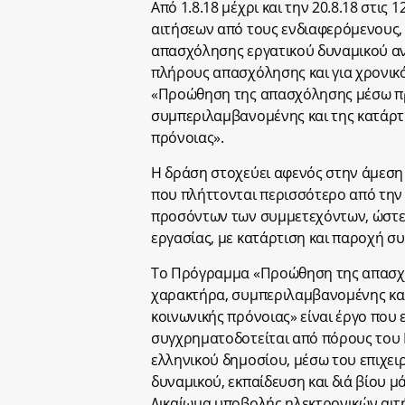
Από 1.8.18 μέχρι και την 20.8.18 στις
αιτήσεων από τους ενδιαφερόμενους,
απασχόλησης εργατικού δυναμικού ανέρ
πλήρους απασχόλησης και για χρονικό
«Προώθηση της απασχόλησης μέσω π
συμπεριλαμβανομένης και της κατάρτισ
πρόνοιας».
Η δράση στοχεύει αφενός στην άμεση
που πλήττονται περισσότερο από την
προσόντων των συμμετεχόντων, ώστε 
εργασίας, με κατάρτιση και παροχή 
Τo Πρόγραμμα «Προώθηση της απασχ
χαρακτήρα, συμπεριλαμβανομένης και 
κοινωνικής πρόνοιας» είναι έργο που 
συγχρηματοδοτείται από πόρους του 
ελληνικού δημοσίου, μέσω του επιχε
δυναμικού, εκπαίδευση και διά βίου μ
Δικαίωμα υποβολής ηλεκτρονικών αιτ