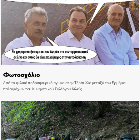
Φωτοσχόλιο
Από το φιλικό ποδοσφαιρικό αγώνα στην Τέρπυλλο μεταξύ του Ερμή και
παλαιμάχων του Κυνηγετικού Συλλόγου Κιλκίς