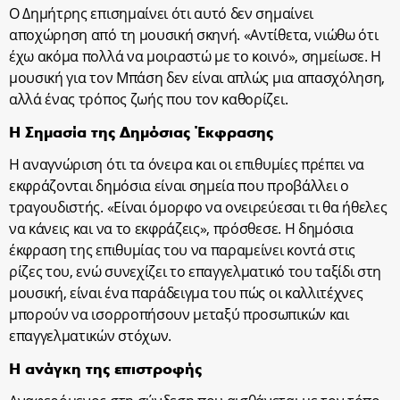
Ο Δημήτρης επισημαίνει ότι αυτό δεν σημαίνει
αποχώρηση από τη μουσική σκηνή. «Αντίθετα, νιώθω ότι
έχω ακόμα πολλά να μοιραστώ με το κοινό», σημείωσε. Η
μουσική για τον Μπάση δεν είναι απλώς μια απασχόληση,
αλλά ένας τρόπος ζωής που τον καθορίζει.
Η Σημασία της Δημόσιας Έκφρασης
Η αναγνώριση ότι τα όνειρα και οι επιθυμίες πρέπει να
εκφράζονται δημόσια είναι σημεία που προβάλλει ο
τραγουδιστής. «Είναι όμορφο να ονειρεύεσαι τι θα ήθελες
να κάνεις και να το εκφράζεις», πρόσθεσε. Η δημόσια
έκφραση της επιθυμίας του να παραμείνει κοντά στις
ρίζες του, ενώ συνεχίζει το επαγγελματικό του ταξίδι στη
μουσική, είναι ένα παράδειγμα του πώς οι καλλιτέχνες
μπορούν να ισορροπήσουν μεταξύ προσωπικών και
επαγγελματικών στόχων.
Η ανάγκη της επιστροφής