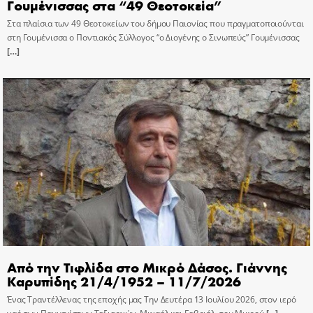
Γουμένισσας στα “49 Θεοτοκεία”
Στα πλαίσια των 49 Θεοτοκείων του δήμου Παιονίας που πραγματοποιούνται
στη Γουμένισσα ο Ποντιακός Σύλλογος “ο Διογένης ο Σινωπεύς” Γουμένισσας
[…]
Από την Τιφλίδα στο Μικρό Δάσος. Γιάννης
Καρυπίδης 21/4/1952 – 11/7/2026
Ένας Τραντέλλενας της εποχής μας Την Δευτέρα 13 Ιουλίου 2026, στον ιερό