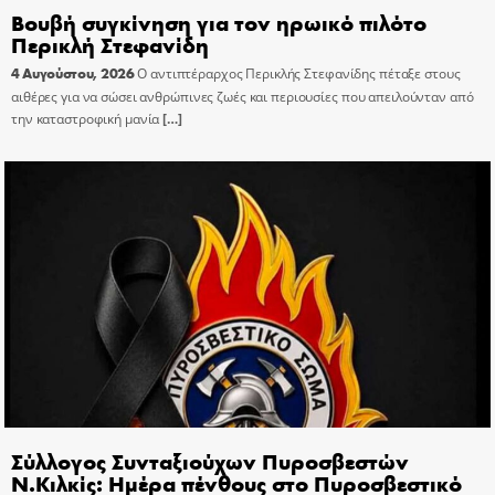
Βουβή συγκίνηση για τον ηρωικό πιλότο
Περικλή Στεφανίδη
4 Αυγούστου, 2026
Ο αντιπτέραρχος Περικλής Στεφανίδης πέταξε στους
αιθέρες για να σώσει ανθρώπινες ζωές και περιουσίες που απειλούνταν από
την καταστροφική μανία
[…]
Σύλλογος Συνταξιούχων Πυροσβεστών
Ν.Κιλκίς: Ημέρα πένθους στο Πυροσβεστικό