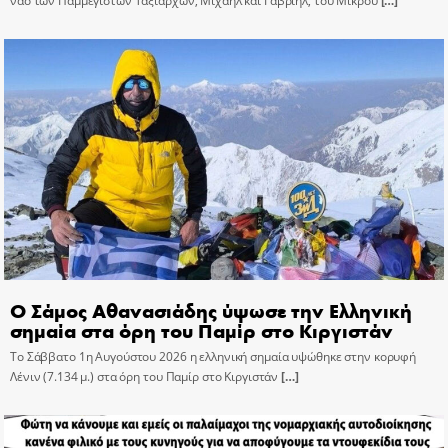
ναό των Παμμεγίστων Ταξιαρχών, Μιχαήλ και Γαβριήλ, του Μικρού
[…]
Ο Σάμος Αθανασιάδης ύψωσε την Ελληνική
σημαία στα όρη του Παμίρ στο Κιργιστάν
Το Σάββατο 1η Αυγούστου 2026 η ελληνική σημαία υψώθηκε στην κορυφή
Λένιν (7.134 μ.) στα όρη του Παμίρ στο Κιργιστάν
[…]