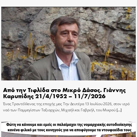
Από την Τιφλίδα στο Μικρό Δάσος. Γιάννης
Καρυπίδης 21/4/1952 – 11/7/2026
Ένας Τραντέλλενας της εποχής μας Την Δευτέρα 13 Ιουλίου 2026, στον ιερό
ναό των Παμμεγίστων Ταξιαρχών, Μιχαήλ και Γαβριήλ, του Μικρού
[…]