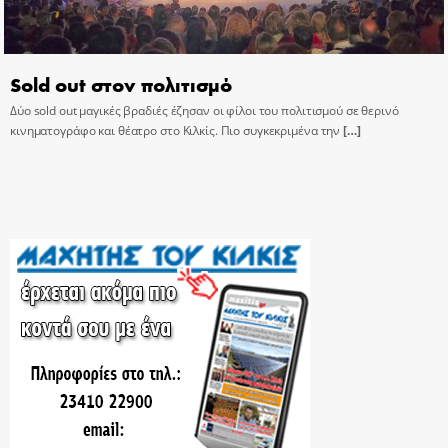
Sold out στον πολιτισμό
Δύο sold out μαγικές βραδιές έζησαν οι φίλοι του πολιτισμού σε θερινό
κινηματογράφο και θέατρο στο Κιλκίς. Πιο συγκεκριμένα την
[…]