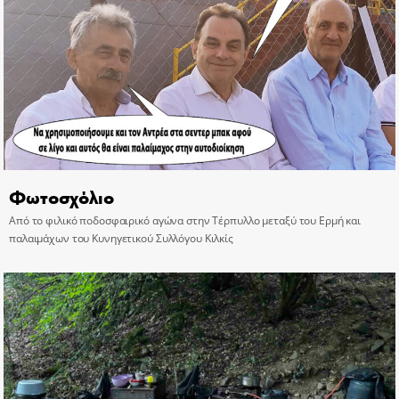
Φωτοσχόλιο
Από το φιλικό ποδοσφαιρικό αγώνα στην Τέρπυλλο μεταξύ του Ερμή και
παλαιμάχων του Κυνηγετικού Συλλόγου Κιλκίς