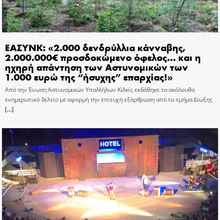
ΕΑΣΥΝΚ: «2.000 δενδρύλλια κάνναβης,
2.000.000€ προσδοκώμενο όφελος… και η
ηχηρή απάντηση των Αστυνομικών των
1.000 ευρώ της “ήσυχης” επαρχίας!»
Από την Ένωση Αστυνομικών Υπαλλήλων Κιλκίς εκδόθηκε το ακόλουθο
ενημερωτικό δελτίο με αφορμή την επιτυχή εξάρθρωση από το τμήμα Δίωξης
[…]