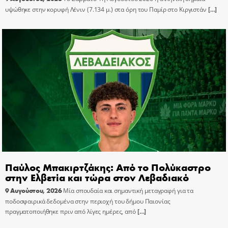
υψώθηκε στην κορυφή Λένιν (7.134 μ.) στα όρη του Παμίρ στο Κιργιστάν
[…]
Παύλος Μπακιρτζάκης: Από το Πολύκαστρο
στην Ελβετία και τώρα στον Λεβαδιακό
9 Αυγούστου, 2026
Μία σπουδαία και σημαντική μεταγραφή για τα
ποδοσφαιρικά δεδομένα στην περιοχή του δήμου Παιονίας
πραγματοποιήθηκε πριν από λίγες ημέρες, από
[…]