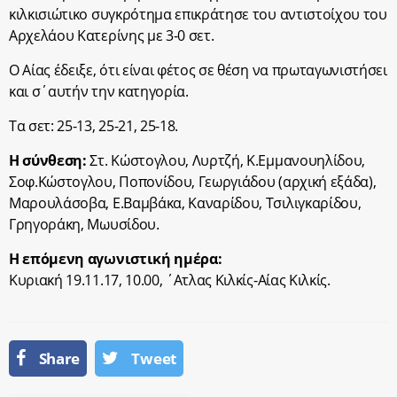
κιλκισιώτικο συγκρότημα επικράτησε του αντιστοίχου του
Αρχελάου Κατερίνης με 3-0 σετ.
Ο Αίας έδειξε, ότι είναι φέτος σε θέση να πρωταγωνιστήσει
και σ΄αυτήν την κατηγορία.
Τα σετ: 25-13, 25-21, 25-18.
Η σύνθεση:
Στ. Κώστογλου, Λυρτζή, Κ.Εμμανουηλίδου,
Σοφ.Κώστογλου, Ποπονίδου, Γεωργιάδου (αρχική εξάδα),
Μαρουλάσοβα, Ε.Βαμβάκα, Καναρίδου, Τσιλιγκαρίδου,
Γρηγοράκη, Μωυσίδου.
Η επόμενη αγωνιστική ημέρα:
Κυριακή 19.11.17, 10.00, ΄Ατλας Κιλκίς-Αίας Κιλκίς.
Share
Tweet