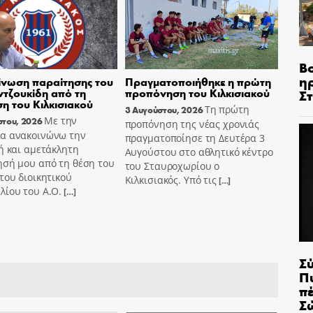
Β
η
νωση παραίτησης του
Πραγματοποιήθηκε η πρώτη
τζουκίδη από τη
προπόνηση του Κιλκισιακού
Σ
ση του Κιλκισιακού
Τη πρώτη
3 Αυγούστου, 2026
Με την
στου, 2026
προπόνηση της νέας χρονιάς
α ανακοινώνω την
πραγματοποίησε τη Δευτέρα 3
ή και αμετάκλητη
Αυγούστου στο αθλητικό κέντρο
ησή μου από τη θέση του
του Σταυροχωρίου ο
του διοικητικού
Κιλκισιακός. Υπό τις
[…]
λίου του Α.Ο.
[…]
Σ
Π
π
Σ