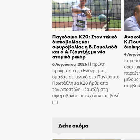
Παγκόσμιο Κ20: Στον τελικό
Ανακοί
δισκοβολίας και
Κ.Πουν
σφυροβολίας η Β.Σαμολαδά
διοίκη
και ο Α.Τζαμτζής με νέα
4 Αυγού
ατομικά ρεκόρ
παρούσ
Η πρώτη
6 Αυγούστου, 2026
οριστικ
πρόκριση της εθνικής μας
παραίτ
ομάδας σε τελικό στο Παγκόσμιο
μέλους 
Πρωτάθλημα Κ20 ήρθε από
συμβου
τον Αποστόλη Τζαμτζή στη
σφυροβολία, πετυχένοντας βολή
[…]
Δείτε ακόμα