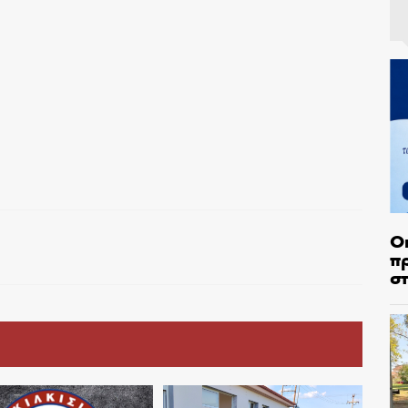
Ο
π
σ