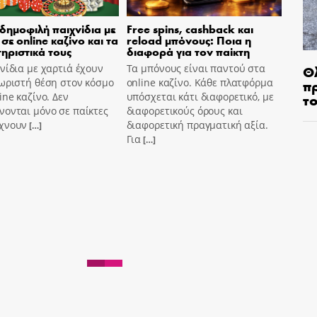
 δημοφιλή παιχνίδια με
Free spins, cashback και
σε online καζίνο και τα
reload μπόνους: Ποια η
ηριστικά τους
διαφορά για τον παίκτη
Θ
νίδια με χαρτιά έχουν
Τα μπόνους είναι παντού στα
π
ωριστή θέση στον κόσμο
online καζίνο. Κάθε πλατφόρμα
τ
ine καζίνο. Δεν
υπόσχεται κάτι διαφορετικό, με
ονται μόνο σε παίκτες
διαφορετικούς όρους και
χνουν
διαφορετική πραγματική αξία.
[…]
Για
[…]