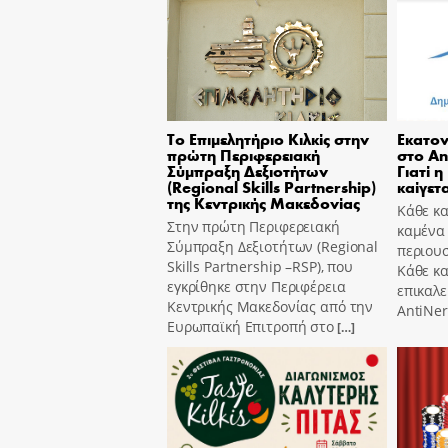
Το Επιμελητήριο Κιλκίς στην
Εκατον
πρώτη Περιφερειακή
στο An
Σύμπραξη Δεξιοτήτων
Γιατί η
(Regional Skills Partnership)
καίγετα
της Κεντρικής Μακεδονίας
Κάθε κα
Στην πρώτη Περιφερειακή
καμένα
Σύμπραξη Δεξιοτήτων (Regional
περιουσ
Skills Partnership –RSP), που
Κάθε κ
εγκρίθηκε στην Περιφέρεια
επικαλε
Κεντρικής Μακεδονίας από την
AntiNer
Ευρωπαϊκή Επιτροπή στο
[…]