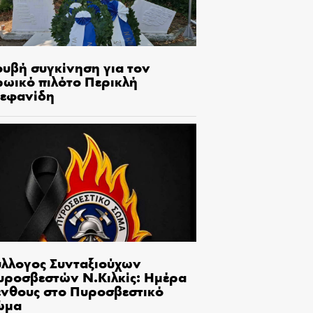
ουβή συγκίνηση για τον
ρωικό πιλότο Περικλή
τεφανίδη
ύλλογος Συνταξιούχων
υροσβεστών Ν.Κιλκίς: Ημέρα
ένθους στο Πυροσβεστικό
ώμα