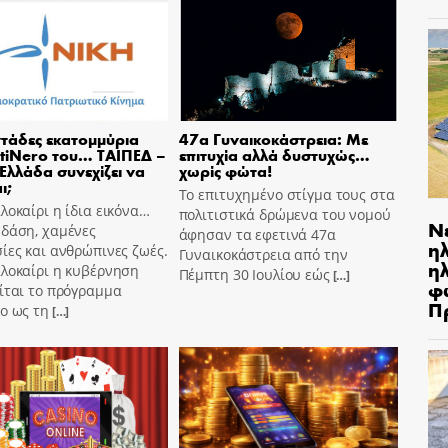
τάδες εκατομμύρια
47α Γυναικοκάστρεια: Με
tiNero του… ΤΑΙΠΕΔ –
επιτυχία αλλά δυστυχώς…
 Ελλάδα συνεχίζει να
χωρίς φώτα!
ι;
Το επιτυχημένο στίγμα τους στα
λοκαίρι η ίδια εικόνα…
πολιτιστικά δρώμενα του νομού
Ν
 δάση, χαμένες
άφησαν τα εφετινά 47α
η
ίες και ανθρώπινες ζωές.
Γυναικοκάστρεια από την
ηλ
αλοκαίρι η κυβέρνηση
Πέμπτη 30 Ιουλίου εώς
[…]
φ
ίται το πρόγραμμα
Π
o ως τη
[…]