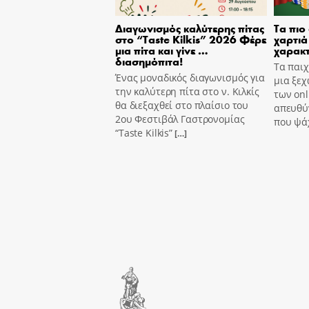
Διαγωνισμός καλύτερης πίτας
Τα πιο
στο “Taste Kilkis” 2026 Φέρε
χαρτιά 
μια πίτα και γίνε …
χαρακτ
διασημόπιτα!
Τα παιχ
Ένας μοναδικός διαγωνισμός για
μια ξεχ
την καλύτερη πίτα στο ν. Κιλκίς
των onl
θα διεξαχθεί στο πλαίσιο του
απευθύν
2ου Φεστιβάλ Γαστρονομίας
που ψά
“Taste Kilkis”
[…]