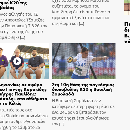
Έχει τώρα κάμποσο καιρό που
μιο Κ20 της
συζητιέται το όνομα του
βολίας
Κασιδιάρη ότι είναι πιθανό να
νος αθλητής του ΓΣ
εμφανιστεί ξανά στο πολιτικό
ν Απόστολος Τζαμτζής
Π
στερέωμα και
[…]
ην Παρασκευή 7.8.26 τον
δ
ρο αγώνα της ζωής του
Β.
ταμείφθηκε
[…]
ν
ηνιονίκες σε σφύρα
Στη 10η θέση της παγκόσμιας
σκο Γιάννης Κορακίδης
δισκοβολίας Κ20 η Βασιλική
μήτρης Παυλίδης:
Σαμολαδά
όπολη» στα αθλήματα
Η Βασιλική Σαμόλαδα δεν
 το Κιλκίς
κατάφερε δεύτερη φορά μέσα σε
 πρωτιές τους στο
ένα 24ωρο να ξεπεράσει τον
το Stoiximan πανελλήνιο
εαυτό της κι έτσι ολοκλήρωσε
λημα ανδρών/γυναικών
τον
[…]
ξήχθη το Σάββατο 25