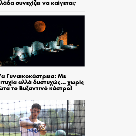
λάδα συνεχίζει να καίγεται;
7α Γυναικοκάστρεια: Με
πιτυχία αλλά δυστυχώς… χωρίς
ώτα το Βυζαντινό κάστρο!