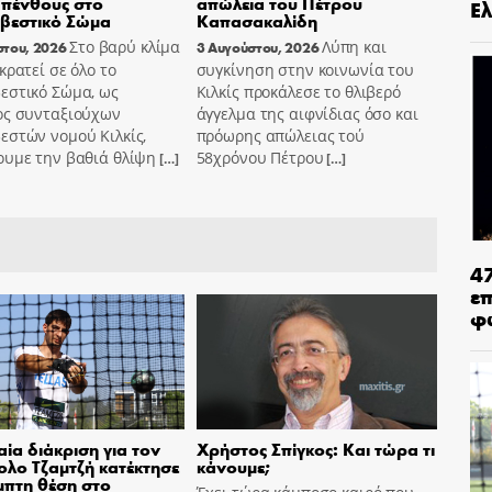
πένθους στο
απώλεια του Πέτρου
Ελ
βεστικό Σώμα
Καπασακαλίδη
Στο βαρύ κλίμα
Λύπη και
στου, 2026
3 Αυγούστου, 2026
κρατεί σε όλο το
συγκίνηση στην κοινωνία του
εστικό Σώμα, ως
Κιλκίς προκάλεσε το θλιβερό
ος συνταξιούχων
άγγελμα της αιφνίδιας όσο και
εστών νομού Κιλκίς,
πρόωρης απώλειας τού
ουμε την βαθιά θλίψη
58χρόνου Πέτρου
[…]
[…]
4
ε
φ
ία διάκριση για τον
Χρήστος Σπίγκος: Και τώρα τι
λο Τζαμτζή κατέκτησε
κάνουμε;
μπτη θέση στο