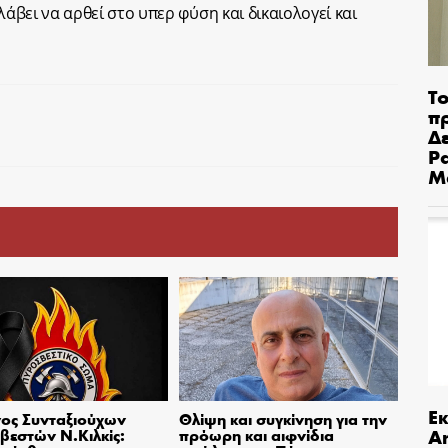
λάβει να αρθεί στο υπερ φύση και δικαιολογεί και
Το
π
Δε
Pa
Μ
Ε
ος Συνταξιούχων
Θλίψη και συγκίνηση για την
An
εστών Ν.Κιλκίς:
πρόωρη και αιφνίδια