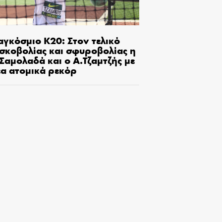
αγκόσμιο Κ20: Στον τελικό
ισκοβολίας και σφυροβολίας η
Σαμολαδά και ο Α.Τζαμτζής με
έα ατομικά ρεκόρ