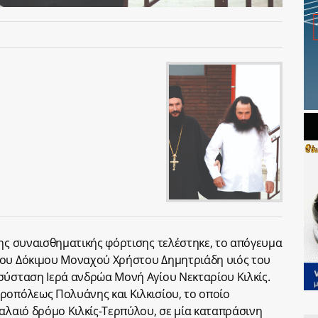
νης συναισθηματικής φόρτισης τελέστηκε, το απόγευμα
του Δόκιμου Μοναχού Χρήστου Δημητριάδη υιός του
σύσταση Ιερά ανδρώα Μονή Αγίου Νεκταρίου Κιλκίς.
ροπόλεως Πολυάνης και Κιλκισίου, το οποίο
παλαιό δρόμο Κιλκίς-Τερπύλου, σε μία καταπράσινη