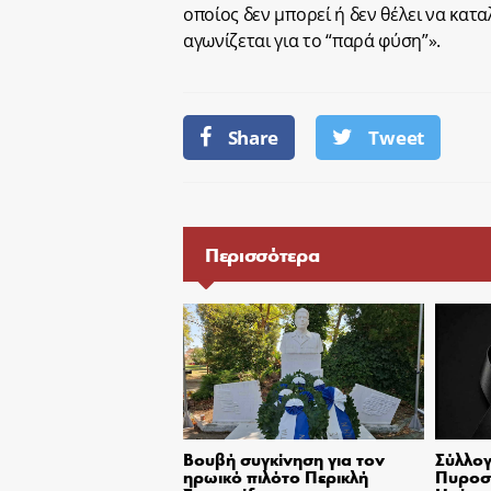
οποίος δεν μπορεί ή δεν θέλει να κατα
αγωνίζεται για το “παρά φύση”».
Share
Tweet
Περισσότερα
Βουβή συγκίνηση για τον
Σύλλογ
ηρωικό πιλότο Περικλή
Πυροσβ