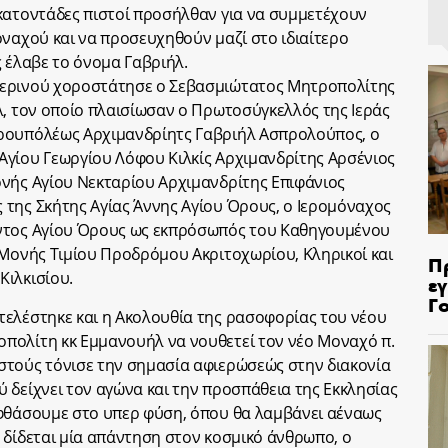
κατοντάδες πιστοί προσήλθαν για να συμμετέχουν
οναχού και να προσευχηθούν μαζί στο ιδιαίτερο
ς έλαβε το όνομα Γαβριήλ.
περινού χοροστάτησε ο Σεβασμιώτατος Μητροπολίτης
λ, τον οποίο πλαισίωσαν ο Πρωτοσύγκελλός της Ιεράς
ρουπόλέως Αρχιμανδρίητς Γαβριήλ Ασπρολούπος, ο
Αγίου Γεωργίου Λόφου Κιλκίς Αρχιμανδρίτης Αρσένιος
νής Αγίου Νεκταρίου Αρχιμανδρίτης Επιφάνιος
της Σκήτης Αγίας Άννης Αγίου Όρους, ο Ιερομόναχος
ώντος Αγίου Όρους ως εκπρόσωπός του Καθηγουμένου
 Μονής Τιμίου Προδρόμου Ακριτοχωρίου, Κληρικοί και
Π
Κιλκισίου.
ε
Γ
τελέστηκε και η Ακολουθία της ρασοφορίας του νέου
πολίτη κκ Εμμανουήλ να νουθετεί τον νέο Μοναχό π.
στούς τόνισε την σημασία αφιερώσεώς στην διακονία
 δείχνει τον αγώνα και την προσπάθεια της Εκκλησίας
 φθάσουμε στο υπερ φύση, όπου θα λαμβάνει αέναως
 δίδεται μία απάντηση στον κοσμικό άνθρωπο, ο