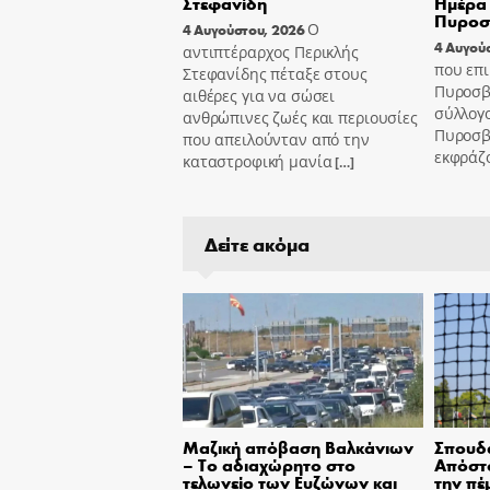
Στεφανίδη
Ημέρα 
Πυροσ
Ο
4 Αυγούστου, 2026
4 Αυγού
αντιπτέραρχος Περικλής
που επι
Στεφανίδης πέταξε στους
Πυροσβ
αιθέρες για να σώσει
σύλλογ
ανθρώπινες ζωές και περιουσίες
Πυροσβ
που απειλούνταν από την
εκφράζ
καταστροφική μανία
[…]
Δείτε ακόμα
Μαζική απόβαση Βαλκάνιων
Σπουδα
– Το αδιαχώρητο στο
Απόστο
τελωνείο των Ευζώνων και
την πέ