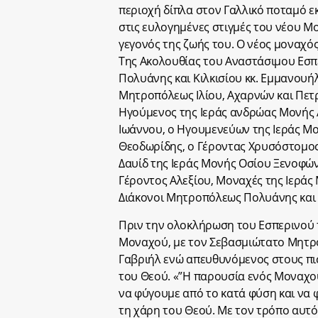
περιοχή δίπλα στον Γαλλικό ποταμό ε
στις ευλογημένες στιγμές του νέου Μ
γεγονός της ζωής του. Ο νέος μοναχό
Της Ακολουθίας του Αναστάσιμου Εσ
Πολυάνης και Κιλκισίου κκ. Εμμανουή
Μητροπόλεως Ιλίου, Αχαρνών και Πετ
Ηγούμενος της Ιεράς ανδρώας Μονής 
Ιωάννου, ο Ηγουμενεύων της Ιεράς Μο
Θεοδωρίδης, ο Γέροντας Χρυσόστομος 
Δαυίδ της Ιεράς Μονής Οσίου Ξενοφ
Γέροντος Αλεξίου, Μοναχές της Ιεράς
Διάκονοι Μητροπόλεως Πολυάνης και 
Πριν την ολοκλήρωση του Εσπερινού 
Μοναχού, με τον Σεβασμιώτατο Μητρο
Γαβριήλ ενώ απευθυνόμενος στους πι
του Θεού. «”Η παρουσία ενός Μοναχού
να φύγουμε από το κατά φύση και να
τη χάρη του Θεού. Με τον τρόπο αυτό