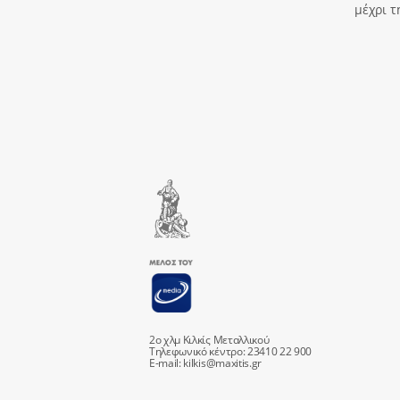
μέχρι τ
2ο χλμ Κιλκίς Μεταλλικού
Τηλεφωνικό κέντρο: 23410 22 900
E-mail:
kilkis@maxitis.gr