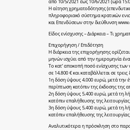
από 10/5/2021 έως 10/6/2021 (ώρα 15:
Η αίτηση χρηματοδότησης (επενδυτικ
πληροφοριακό σύστημα κρατικών ενισ
και Επενδύσεων στην διεύθυνση www.e
Είδος ενίσχυσης – Διάρκεια – Τι χρημα
Επιχορήγηση / Επιδότηση
Η διάρκεια της επιχορήγησης ορίζεται
μηνών ισχύει από την ημερομηνία ένα
Το κατ’ αποκοπή ποσό ενίσχυσης των 
σε 14.800 € και καταβάλλεται σε τρεις 
1η δόση ύψους 4.000 ευρώ, μετά την 
περίπτωση κατόπιν της έκδοσης της 
2η δόση ύψους 5.400 ευρώ, μετά τη λή
κατόπιν επαλήθευσης της λειτουργίας
3η δόση ύψους 5.400 ευρώ, μετά τη λή
κατόπιν επαλήθευσης της λειτουργίας
Αναλυτικότερα η πρόσκληση στο παρα