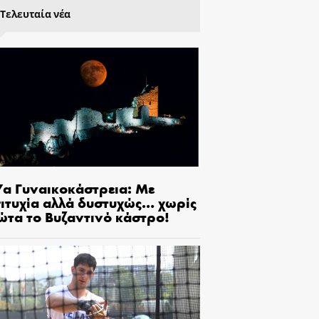
Τελευταία νέα
7α Γυναικοκάστρεια: Με
πιτυχία αλλά δυστυχώς… χωρίς
ώτα το Βυζαντινό κάστρο!