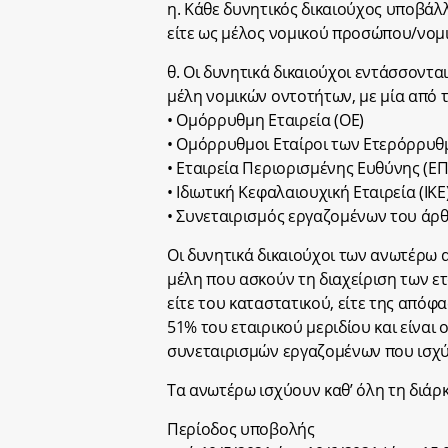
η. Κάθε δυνητικός δικαιούχος υποβάλλ
είτε ως μέλος νομικού προσώπου/νομι
θ. Οι δυνητικά δικαιούχοι εντάσσονται
μέλη νομικών οντοτήτων, με μία από τ
• Ομόρρυθμη Εταιρεία (ΟΕ)
• Ομόρρυθμοι Εταίροι των Ετερόρρυθμ
• Εταιρεία Περιορισμένης Ευθύνης (ΕΠ
• Ιδιωτική Κεφαλαιουχική Εταιρεία (ΙΚΕ
• Συνεταιρισμός εργαζομένων του άρθρο
Οι δυνητικά δικαιούχοι των ανωτέρω 
μέλη που ασκούν τη διαχείριση των ετ
είτε του καταστατικού, είτε της απόφ
51% του εταιρικού μεριδίου και είναι
συνεταιρισμών εργαζομένων που ισχύο
Τα ανωτέρω ισχύουν καθ’ όλη τη διάρ
Περίοδος υποβολής