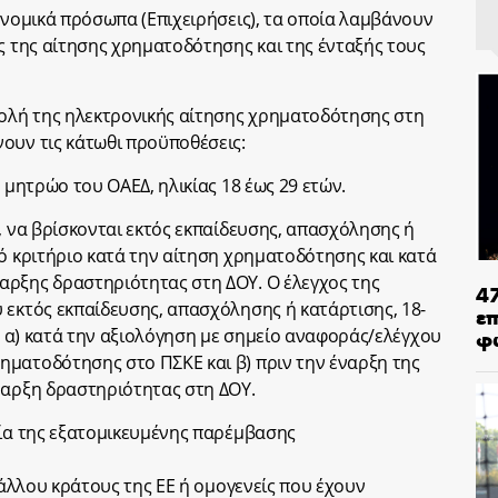
 νομικά πρόσωπα (Επιχειρήσεις), τα οποία λαμβάνουν
ης της αίτησης χρηματοδότησης και της ένταξής τους
βολή της ηλεκτρονικής αίτησης χρηματοδότησης στη
ουν τις κάτωθι προϋποθέσεις:
 μητρώο του ΟΑΕΔ, ηλικίας 18 έως 29 ετών.
, να βρίσκονται εκτός εκπαίδευσης, απασχόλησης ή
κό κριτήριο κατά την αίτηση χρηματοδότησης και κατά
αρξης δραστηριότητας στη ΔΟΥ. Ο έλεγχος της
4
 εκτός εκπαίδευσης, απασχόλησης ή κατάρτισης, 18-
ε
φ
ται: α) κατά την αξιολόγηση με σημείο αναφοράς/ελέγχου
ηματοδότησης στο ΠΣΚΕ και β) πριν την έναρξη της
ναρξη δραστηριότητας στη ΔΟΥ.
σία της εξατομικευμένης παρέμβασης
ς άλλου κράτους της ΕΕ ή ομογενείς που έχουν