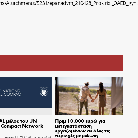
ions/Attachments/5231/epanadvm_210428_Prokirixi_OAED_gyn.
AL μέλος του UN
Πριμ 10.000 ευρώ για
l Compact Network
μετεγκατάσταση
e
εργαζομένων σε όλες τις
περιοχές με μείωση
Η ELVIAL αποτελεί
ου, 2026