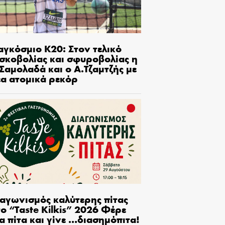
αγκόσμιο Κ20: Στον τελικό
ισκοβολίας και σφυροβολίας η
Σαμολαδά και ο Α.Τζαμτζής με
έα ατομικά ρεκόρ
ιαγωνισμός καλύτερης πίτας
ο “Taste Kilkis” 2026 Φέρε
α πίτα και γίνε …διασημόπιτα!