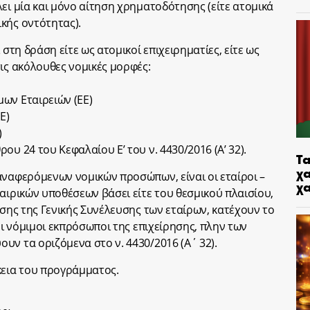
ει μία και μόνο αίτηση χρηματοδότησης (είτε ατομικά
κής οντότητας).
 στη δράση είτε ως ατομικοί επιχειρηματίες, είτε ως
ις ακόλουθες νομικές μορφές:
ων Εταιρειών (ΕΕ)
Ε)
)
υ 24 του Κεφαλαίου Ε’ του ν. 4430/2016 (Α’ 32).
Τα
χα
αναφερόμενων νομικών προσώπων, είναι οι εταίροι –
χ
αιρικών υποθέσεων βάσει είτε του θεσμικού πλαισίου,
ασης της Γενικής Συνέλευσης των εταίρων, κατέχουν το
 οι νόμιμοι εκπρόσωποι της επιχείρησης, πλην των
υν τα οριζόμενα στο ν. 4430/2016 (Α΄ 32).
κεια του προγράμματος.