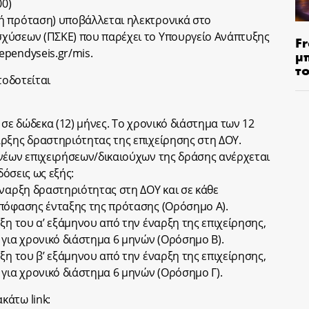
00)
ή πρόταση) υποβάλλεται ηλεκτρονικά στο
χύσεων (ΠΣΚΕ) που παρέχει το Υπουργείο Ανάπτυξης
Fr
pendyseis.gr/mis.
μ
τ
τοδοτείται
 σε δώδεκα (12) μήνες. Το χρονικό διάστημα των 12
ρξης δραστηριότητας της επιχείρησης στη ΔΟΥ.
νέων επιχειρήσεων/δικαιούχων της δράσης ανέρχεται
δόσεις ως εξής:
έναρξη δραστηριότητας στη ΔΟΥ και σε κάθε
απόφασης ένταξης της πρότασης (Ορόσημο Α).
ξη του α’ εξάμηνου από την έναρξη της επιχείρησης,
 για χρονικό διάστημα 6 μηνών (Ορόσημο Β).
ξη του β’ εξάμηνου από την έναρξη της επιχείρησης,
 για χρονικό διάστημα 6 μηνών (Ορόσημο Γ).
κάτω link: