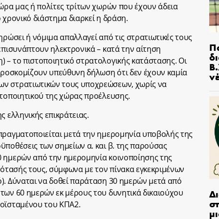
χώρα μας ή πολίτες τρίτων χωρών που έχουν άδεια
 χρονικό διάστημα διαρκεί η δράση.
ηρώσει ή νόµιµα απαλλαγεί από τις στρατιωτικές τους
Π
 επισυνάπτουν ηλεκτρονικά – κατά την αίτηση
δ
 – το πιστοποιητικό στρατολογικής κατάστασης. Οι
Β.
 προσκομίζουν υπεύθυνη δήλωση ότι δεν έχουν καμία
ν
ων στρατιωτικών τους υποχρεώσεων, χωρίς να
στοποιητικού της χώρας προέλευσης.
ς ελληνικής επικράτειας.
 πραγματοποιείται μετά την ημερομηνία υποβολής της
ϋποθέσεις των σημείων α. και β. της παρούσας
0 ημερών από την ημερομηνία κοινοποίησης της
πρότασής τους, σύμφωνα με τον πίνακα εγκεκριμένων
). Δύναται να δοθεί παράταση 30 ημερών μετά από
Δ
των 60 ημερών εκ μέρους του δυνητικά δικαιούχου
στ
ροϊσταμένου του ΚΠΑ2.
μι