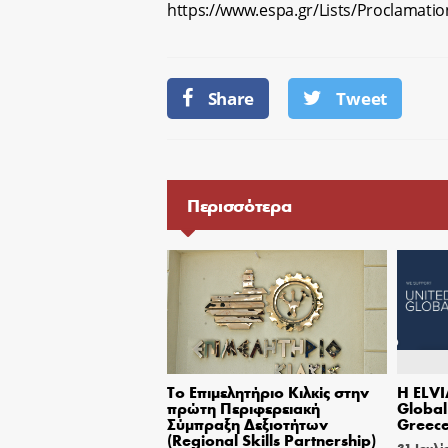
https://www.espa.gr/Lists/Proclamat
Share
Tweet
Περισσότερα
Το Επιμελητήριο Κιλκίς στην
Η ELVI
πρώτη Περιφερειακή
Globa
Σύμπραξη Δεξιοτήτων
Greec
(Regional Skills Partnership)
31 Ιουλί