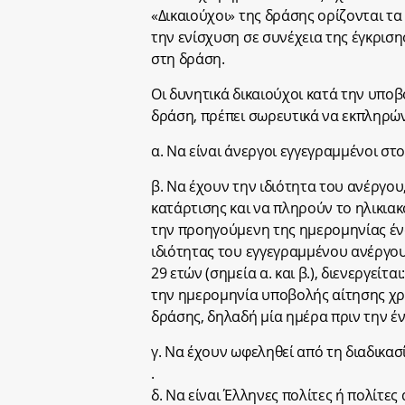
«Δικαιούχοι» της δράσης ορίζονται τα
την ενίσχυση σε συνέχεια της έγκρισ
στη δράση.
Οι δυνητικά δικαιούχοι κατά την υπο
δράση, πρέπει σωρευτικά να εκπληρών
α. Να είναι άνεργοι εγγεγραμμένοι στο
β. Να έχουν την ιδιότητα του ανέργου
κατάρτισης και να πληρούν το ηλικια
την προηγούμενη της ημερομηνίας έν
ιδιότητας του εγγεγραμμένου ανέργου
29 ετών (σημεία α. και β.), διενεργεί
την ημερομηνία υποβολής αίτησης χρ
δράσης, δηλαδή μία ημέρα πριν την έ
γ. Να έχουν ωφεληθεί από τη διαδικα
.
δ. Να είναι Έλληνες πολίτες ή πολίτε