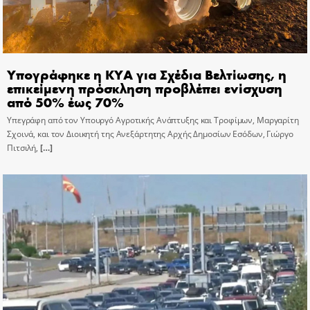
Υπογράφηκε η ΚΥΑ για Σχέδια Βελτίωσης, η
επικείμενη πρόσκληση προβλέπει ενίσχυση
από 50% έως 70%
Υπεγράφη από τον Υπουργό Αγροτικής Ανάπτυξης και Τροφίμων, Μαργαρίτη
Σχοινά, και τον Διοικητή της Ανεξάρτητης Αρχής Δημοσίων Εσόδων, Γιώργο
Πιτσιλή,
[…]