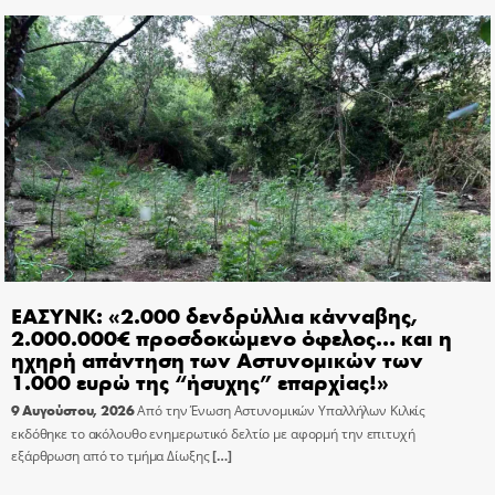
ΕΑΣΥΝΚ: «2.000 δενδρύλλια κάνναβης,
2.000.000€ προσδοκώμενο όφελος… και η
ηχηρή απάντηση των Αστυνομικών των
1.000 ευρώ της “ήσυχης” επαρχίας!»
9 Αυγούστου, 2026
Από την Ένωση Αστυνομικών Υπαλλήλων Κιλκίς
εκδόθηκε το ακόλουθο ενημερωτικό δελτίο με αφορμή την επιτυχή
εξάρθρωση από το τμήμα Δίωξης
[…]