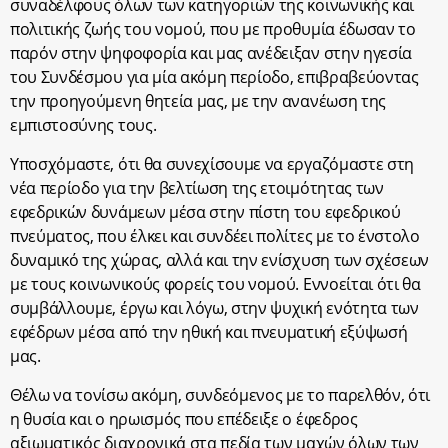
συναδέλφους όλων των κατηγοριών της κοινωνικής και
πολιτικής ζωής του νομού, που με προθυμία έδωσαν το
παρόν στην ψηφοφορία και μας ανέδειξαν στην ηγεσία
του Συνδέσμου για μία ακόμη περίοδο, επιβραβεύοντας
την προηγούμενη θητεία μας, με την ανανέωση της
εμπιστοσύνης τους.
Υποσχόμαστε, ότι θα συνεχίσουμε να εργαζόμαστε στη
νέα περίοδο για την βελτίωση της ετοιμότητας των
εφεδρικών δυνάμεων μέσα στην πίστη του εφεδρικού
πνεύματος, που έλκει και συνδέει πολίτες με το ένστολο
δυναμικό της χώρας, αλλά και την ενίσχυση των σχέσεων
με τους κοινωνικούς φορείς του νομού. Εννοείται ότι θα
συμβάλλουμε, έργω και λόγω, στην ψυχική ενότητα των
εφέδρων μέσα από την ηθική και πνευματική εξύψωσή
μας.
Θέλω να τονίσω ακόμη, συνδεόμενος με το παρελθόν, ότι
η θυσία και ο ηρωισμός που επέδειξε ο έφεδρος
αξιωματικός διαχρονικά στα πεδία των μαχών όλων των