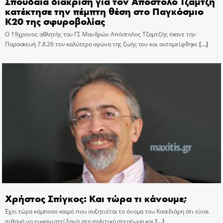
Σπουδαία διάκριση για τον Απόστολο Τζαμτζή
κατέκτησε την πέμπτη θέση στο Παγκόσμιο
Κ20 της σφυροβολίας
Ο 19χρονος αθλητής του ΓΣ Μανδρών Απόστολος Τζαμτζής έκανε την
Παρασκευή 7.8.26 τον καλύτερο αγώνα της ζωής του και ανταμείφθηκε
[…]
Χρήστος Σπίγκος: Και τώρα τι κάνουμε;
Έχει τώρα κάμποσο καιρό που συζητιέται το όνομα του Κασιδιάρη ότι είναι
πιθανό να εμφανιστεί ξανά στο πολιτικό στερέωμα και
[…]