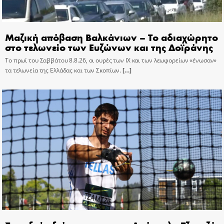
Μαζική απόβαση Βαλκάνιων – Το αδιαχώρητο
στο τελωνείο των Ευζώνων και της Δοϊράνης
Το πρωί του Σαββάτου 8.8.26, οι ουρές των ΙΧ και των λεωφορείων «ένωσαν»
τα τελωνεία της Ελλάδας και των Σκοπίων.
[…]