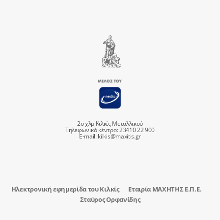
2ο χλμ Κιλκίς Μεταλλικού
Τηλεφωνικό κέντρο: 23410 22 900
E-mail:
kilkis@maxitis.gr
Ηλεκτρονική εφημερίδα του Κιλκίς
Εταιρία ΜΑΧΗΤΗΣ Ε.Π.Ε.
Σταύρος Ορφανίδης