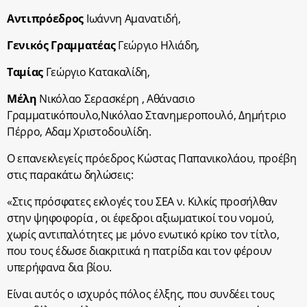
Αντιπρόεδρος
Ιωάννη Αμανατιδή,
Γενικός Γραμματέας
Γεώργιο Ηλιάδη,
Ταμίας
Γεώργιο Κατακαλίδη,
Μέλη
Νικόλαο Σερασκέρη , Αθάνασιο
Γραμματικόπουλο,Νικόλαο Στανημεροπουλό, Δημήτριο
Πέρρο, Αδαμ Χριστοδουλίδη.
Ο επανεκλεγείς πρόεδρος Κώστας Παπανικολάου, προέβη
στις παρακάτω δηλώσεις:
«Στις πρόσφατες εκλογές του ΣΕΑ ν. Κιλκίς προσήλθαν
στην ψηφοφορία , οι έφεδροι αξιωματικοί του νομού,
χωρίς αντιπαλότητες με μόνο ενωτικό κρίκο τον τίτλο,
που τους έδωσε διακριτικά η πατρίδα και τον φέρουν
υπερήφανα δια βίου.
Είναι αυτός ο ισχυρός πόλος έλξης, που συνδέει τους