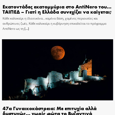
Εκατοντάδες εκατομμύρια στο AntiNero του…
ΤΑΙΠΕΔ – Γιατί η Ελλάδα συνεχίζει να καίγεται;
Κάθε καλοκαίρι η ίδια εικόνα… καμένα δάση, χαμένες περιουσίες και
ανθρώπινες ζωές. Κάθε καλοκαίρι η κυβέρνηση επικαλείται το πρόγραμμα
AntiNero ως τη
[…]
47α Γυναικοκάστρεια: Με επιτυχία αλλά
δυστυχώς… χωρίς φώτα το Βυζαντινό