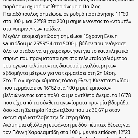
παρά τον ισχυρό αντίθετο άνεμο ο Παύλος
Παπαδόπουλος σημείωσε, σε ρυθμό προπόνησης 11”60
στα 100 μ και 22”88 στα 200 μ σημειώνοντας το «ντάμπλ»
στα «σπριντ» των παίδων.
Μεγάλη ατομική επίδοση σημείωσε 15χρονη Ελένη
Φωτιάδου με 25’59”34 στα 5000 μ βάδην που ανάγκασε
όλο το στάδιο να τη χειροκροτήσει για το καταπληκτικό
σπριντ που πραγματοποίησε στο τελευταίο χιλιόμετρο
του αγώνα καλύπτοντας διαφορά μεγαλύτερη των
εβδομήντα μέτρων για να τερματίσει στη 2η θέση.
Στο ίδιο «μήκος» κύματος τόσο η Ελένη Κωνσταντινίδου
που τερμάτισε σε 16”62 στα 100 μ μετ’ εμποδίων
βελτιώνοντας κατά πολύ και με αντίθετο άνεμο, το 16”78
που είχε από τα σύνθετα αγωνίσματα πριν μία βδομάδα,
όσο και η Σωτηρία Καζαντζίδου που με 36,67 μ στον
ακοντισμό κατέλαβε την δεύτερη θέση.
Ακόμη μια αξιόλογη εμφάνιση με δύο πέμπτες θέσεις για
τον Γιάννη Χαραλαμπίδη στα 100 μ με νέα επίδοση 12”23