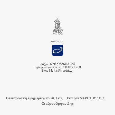
2ο χλμ Κιλκίς Μεταλλικού
Τηλεφωνικό κέντρο: 23410 22 900
E-mail:
kilkis@maxitis.gr
Ηλεκτρονική εφημερίδα του Κιλκίς
Εταιρία ΜΑΧΗΤΗΣ Ε.Π.Ε.
Σταύρος Ορφανίδης