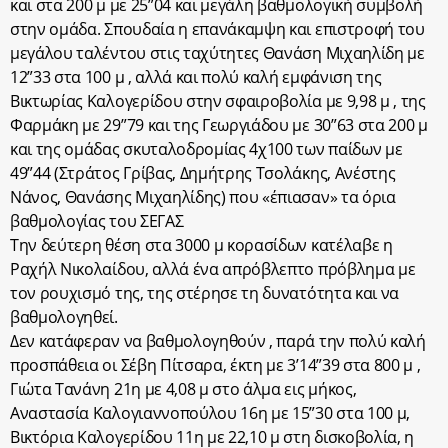
και στα 200 μ με 25”04 και μεγάλη βαθμολογική συμβολή
στην ομάδα. Σπουδαία η επανάκαμψη και επιστροφή του
μεγάλου ταλέντου στις ταχύτητες Θανάση Μιχαηλίδη με
12”33 στα 100 μ , αλλά και πολύ καλή εμφάνιση της
Βικτωρίας Καλογερίδου στην σφαιροβολία με 9,98 μ , της
Φαρμάκη με 29”79 και της Γεωργιάδου με 30”63 στα 200 μ
και της ομάδας σκυταλοδρομίας 4χ100 των παίδων με
49”44 (Στράτος Γρίβας, Δημήτρης Τσολάκης, Ανέστης
Νάνος, Θανάσης Μιχαηλίδης) που «έπιασαν» τα όρια
βαθμολογίας του ΣΕΓΑΣ
Την δεύτερη θέση στα 3000 μ κορασίδων κατέλαβε η
Ραχήλ Νικολαίδου, αλλά ένα απρόβλεπτο πρόβλημα με
τον ρουχισμό της, της στέρησε τη δυνατότητα και να
βαθμολογηθεί.
Δεν κατάφεραν να βαθμολογηθούν , παρά την πολύ καλή
προσπάθεια οι Σέβη Πίτσαρα, έκτη με 3’14”39 στα 800 μ ,
Γιώτα Τανάνη 21η με 4,08 μ στο άλμα εις μήκος,
Αναστασία Καλογιαννοπούλου 16η με 15”30 στα 100 μ,
Βικτόρια Καλογερίδου 11η με 22,10 μ στη δισκοβολία, η