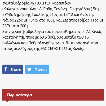
σκυταλοδρομία 4χ100 μ των κορασίδων
(Καλογιαννοπούλου, Α. Ράδη, Τανάνη , Γεωργιάδου ) 5η με
59”45, Δημήτρης Τσολάκης 21ος με 13”12 και Ανέστης
Νάνος 22ος με 13”15 στα 100 μ και Στράτος Γρίβας 11ος με
26”91 στα 200 μ.
Στην γενική βαθμολογία του πρωταθλήματος ο ΓΑΣ Κιλκίς
κατετάγη πέμπτος με 69,5 βαθμούς μεταξύ των 16
συλλόγων που βαθμολογήθηκαν και δεύτερος ανάμεσα
στους συλλόγους της ΕΑΣ ΣΕΓΑΣ Πέλλας Κιλκίς.
Share
Tweet
Περισσότερα