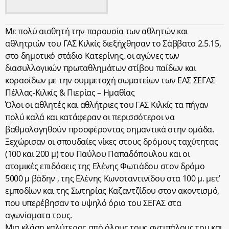
Με πολύ αισθητή την παρουσία των αθλητών και
αθλητριών του ΓΑΣ Κιλκίς διεξήχθησαν το Σάββατο 2.5.15,
στο δημοτικό στάδιο Κατερίνης, οι αγώνες των
διασυλλογικών πρωταθλημάτων στίβου παίδων και
κορασίδων με την συμμετοχή σωματείων των ΕΑΣ ΣΕΓΑΣ
Πέλλας-Κιλκίς & Πιερίας – Ημαθίας
Όλοι οι αθλητές και αθλήτριες του ΓΑΣ Κιλκίς τα πήγαν
πολύ καλά και κατάφεραν οι περισσότεροι να
βαθμολογηθούν προσφέροντας σημαντικά στην ομάδα.
Ξεχώρισαν οι σπουδαίες νίκες στους δρόμους ταχύτητας
(100 και 200 μ) του Παύλου Παπαδόπουλου και οι
ατομικές επιδόσεις της Ελένης Φωτιάδου στον δρόμο
5000 μ βάδην , της Ελένης Κωνσταντινίδου στα 100 μ. μετ’
εμποδίων και της Σωτηρίας Καζαντζίδου στον ακοντισμό,
που υπερέβησαν το υψηλό όριο του ΣΕΓΑΣ στα
αγωνίσματα τους.
Μια κλάση καλύτερος από όλους τους αντιπάλους του και