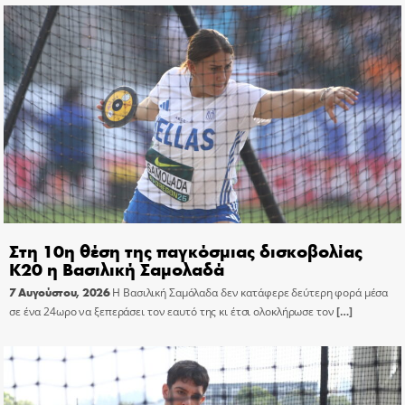
Στη 10η θέση της παγκόσμιας δισκοβολίας
Κ20 η Βασιλική Σαμολαδά
7 Αυγούστου, 2026
Η Βασιλική Σαμόλαδα δεν κατάφερε δεύτερη φορά μέσα
σε ένα 24ωρο να ξεπεράσει τον εαυτό της κι έτσι ολοκλήρωσε τον
[…]