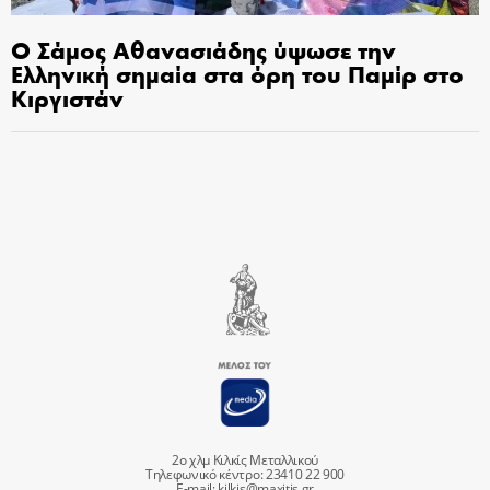
Ο Σάμος Αθανασιάδης ύψωσε την
Ελληνική σημαία στα όρη του Παμίρ στο
Κιργιστάν
2ο χλμ Κιλκίς Μεταλλικού
Τηλεφωνικό κέντρο: 23410 22 900
E-mail:
kilkis@maxitis.gr