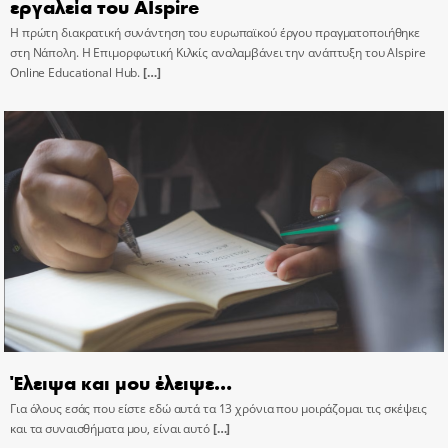
εργαλεία του AIspire
Η πρώτη διακρατική συνάντηση του ευρωπαϊκού έργου πραγματοποιήθηκε
στη Νάπολη. Η Επιμορφωτική Κιλκίς αναλαμβάνει την ανάπτυξη του AIspire
Online Educational Hub.
[…]
Έλειψα και μου έλειψε…
Για όλους εσάς που είστε εδώ αυτά τα 13 χρόνια που μοιράζομαι τις σκέψεις
και τα συναισθήματα μου, είναι αυτό
[…]