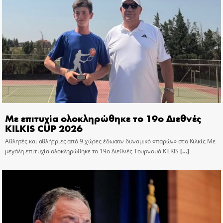
Με επιτυχία ολοκληρώθηκε το 19ο Διεθνές
KILKIS CUP 2026
Αθλητές και αθλήτριες από 9 χώρες έδωσαν δυναμικό «παρών» στο Κιλκίς Με
μεγάλη επιτυχία ολοκληρώθηκε το 19ο Διεθνές Τουρνουά KILKIS
[…]