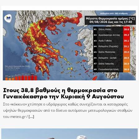
Στους 38,8 βαθμούς η θερμοκρασία στο
Γυναικόκαστρο την Κυριακή 9 Αυγούστου
Στο «κόκκινο» χτύπησε ο υδράργυρος καθώς συνεχίζονται οι καταγραφές
υψηλών θερμοκρασιών από το δίκτυο αυτόματων μετεωρολογικών σταθμών
του meteo.gr /
[…]