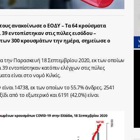
ους ανακοίνωσε ο ΕΟΔΥ – Τα 64 κρούσματα
 39 εντοπίστηκαν στις πύλες εισόδου –
 των 300 κρουσμάτων την ημέρα, σημείωσε ο
α την Παρασκευή 18 Σεπτεμβρίου 2020, εκ των οποίων
ι 39 εντοπίστηκαν κατόπιν ελέγχων στις πύλες
ατα είναι στο νομό Κιλκίς.
ίναι 14738, εκ των οποίων το 55.7% άνδρες. 2541
ίδι από το εξωτερικό και 6191 (42.0%) είναι