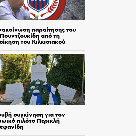
νακοίνωση παραίτησης του
.Πουντζουκίδη από τη
οίκηση του Κιλκισιακού
ουβή συγκίνηση για τον
ρωικό πιλότο Περικλή
τεφανίδη