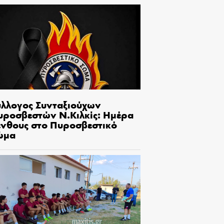
ύλλογος Συνταξιούχων
υροσβεστών Ν.Κιλκίς: Ημέρα
ένθους στο Πυροσβεστικό
ώμα