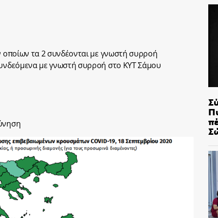
ων οποίων τα 2 συνδέονται με γνωστή συρροή
 συνδεόμενα με γνωστή συρροή στο ΚΥΤ Σάμου
Σ
Π
π
εύνηση
Σ