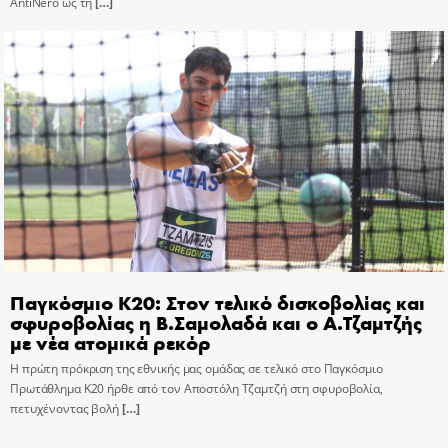
AntiNero ως τη
[…]
Παγκόσμιο Κ20: Στον τελικό δισκοβολίας και
σφυροβολίας η Β.Σαμολαδά και ο Α.Τζαμτζής
με νέα ατομικά ρεκόρ
Η πρώτη πρόκριση της εθνικής μας ομάδας σε τελικό στο Παγκόσμιο
Πρωτάθλημα Κ20 ήρθε από τον Αποστόλη Τζαμτζή στη σφυροβολία,
πετυχένοντας βολή
[…]