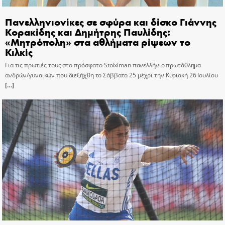
Πανελληνιονίκες σε σφύρα και δίσκο Γιάννης
Κορακίδης και Δημήτρης Παυλίδης:
«Μητρόπολη» στα αθλήματα ρίψεων το
Κιλκίς
Για τις πρωτιές τους στο πρόσφατο Stoiximan πανελλήνιο πρωτάθλημα
ανδρών/γυναικών που διεξήχθη το Σάββατο 25 μέχρι την Κυριακή 26 Ιουλίου
[…]