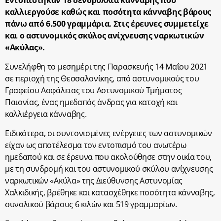
Εντοπίστηκαν 18 δενδρύλλια κάνναβης που
καλλιεργούσε καθώς και ποσότητα κάνναβης βάρους
πάνω από 6.500 γραμμάρια. Στις έρευνες συμμετείχε
και ο αστυνομικός σκύλος ανίχνευσης ναρκωτικών
«Ακύλας».
Συνελήφθη το μεσημέρι της Παρασκευής 14 Μαΐου 2021
σε περιοχή της Θεσσαλονίκης, από αστυνομικούς του
Γραφείου Ασφάλειας του Αστυνομικού Τμήματος
Παιονίας, ένας ημεδαπός άνδρας για κατοχή και
καλλιέργεια κάνναβης.
Ειδικότερα, οι συντονισμένες ενέργειες των αστυνομικών
είχαν ως αποτέλεσμα τον εντοπισμό του ανωτέρω
ημεδαπού και σε έρευνα που ακολούθησε στην οικία του,
με τη συνδρομή και του αστυνομικού σκύλου ανίχνευσης
ναρκωτικών «Ακύλα» της Διεύθυνσης Αστυνομίας
Χαλκιδικής, βρέθηκε και κατασχέθηκε ποσότητα κάνναβης,
συνολικού βάρους 6 κιλών και 519 γραμμαρίων.