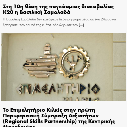
Στη 10η θέση της παγκόσμιας δισκοβολίας
Κ20 η Βασιλική Σαμολαδά
Η Βασιλική Σαμόλαδα δεν κατάφερε δεύτερη φορά μέσα σε ένα 24ωρο να
ξεπεράσει τον εαυτό της κι έτσι ολοκλήρωσε τον
[…]
Το Επιμελητήριο Κιλκίς στην πρώτη
Περιφερειακή Σύμπραξη Δεξιοτήτων
(Regional Skills Partnership) της Κεντρικής
Μακεδονίας