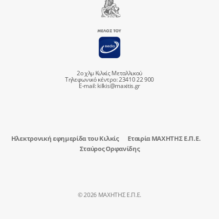
2ο χλμ Κιλκίς Μεταλλικού
Τηλεφωνικό κέντρο: 23410 22 900
E-mail:
kilkis@maxitis.gr
Ηλεκτρονική εφημερίδα του Κιλκίς
Εταιρία ΜΑΧΗΤΗΣ Ε.Π.Ε.
Σταύρος Ορφανίδης
© 2026 ΜΑΧΗΤΗΣ Ε.Π.Ε.