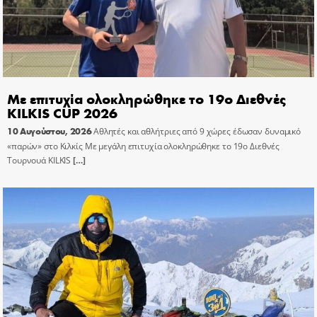
Με επιτυχία ολοκληρώθηκε το 19ο Διεθνές
KILKIS CUP 2026
10 Αυγούστου, 2026
Αθλητές και αθλήτριες από 9 χώρες έδωσαν δυναμικό
«παρών» στο Κιλκίς Με μεγάλη επιτυχία ολοκληρώθηκε το 19ο Διεθνές
Τουρνουά KILKIS
[…]