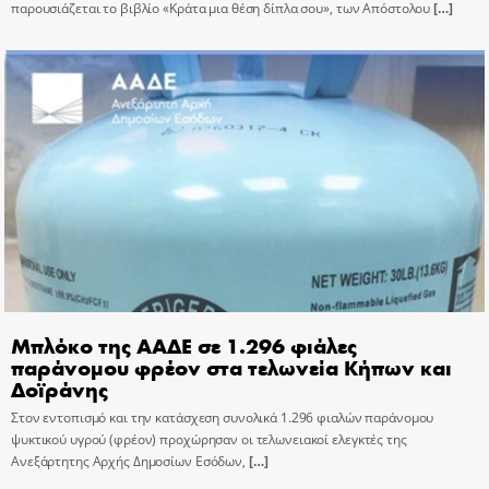
παρουσιάζεται το βιβλίο «Κράτα μια θέση δίπλα σου», των Απόστολου
[…]
Μπλόκο της ΑΑΔΕ σε 1.296 φιάλες
παράνομου φρέον στα τελωνεία Κήπων και
Δοϊράνης
Στον εντοπισμό και την κατάσχεση συνολικά 1.296 φιαλών παράνομου
ψυκτικού υγρού (φρέον) προχώρησαν οι τελωνειακοί ελεγκτές της
Ανεξάρτητης Αρχής Δημοσίων Εσόδων,
[…]