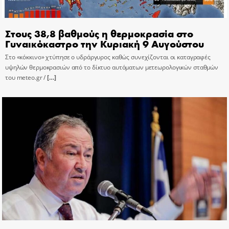
Στους 38,8 βαθμούς η θερμοκρασία στο
Γυναικόκαστρο την Κυριακή 9 Αυγούστου
Στο «κόκκινο» χτύπησε ο υδράργυρος καθώς συνεχίζονται οι καταγραφές
υψηλών θερμοκρασιών από το δίκτυο αυτόματων μετεωρολογικών σταθμών
του meteo.gr /
[…]