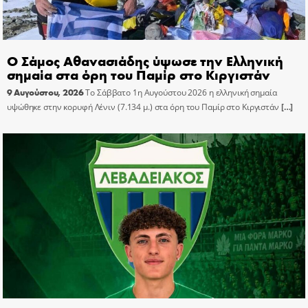
Ο Σάμος Αθανασιάδης ύψωσε την Ελληνική
σημαία στα όρη του Παμίρ στο Κιργιστάν
9 Αυγούστου, 2026
Το Σάββατο 1η Αυγούστου 2026 η ελληνική σημαία
υψώθηκε στην κορυφή Λένιν (7.134 μ.) στα όρη του Παμίρ στο Κιργιστάν
[…]