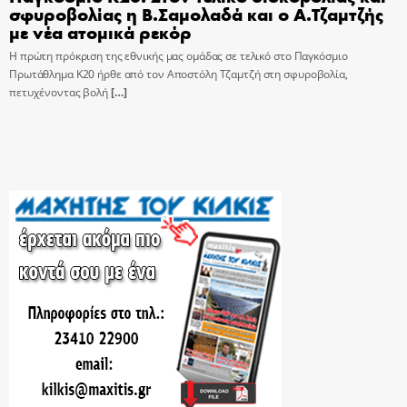
σφυροβολίας η Β.Σαμολαδά και ο Α.Τζαμτζής
με νέα ατομικά ρεκόρ
Η πρώτη πρόκριση της εθνικής μας ομάδας σε τελικό στο Παγκόσμιο
Πρωτάθλημα Κ20 ήρθε από τον Αποστόλη Τζαμτζή στη σφυροβολία,
πετυχένοντας βολή
[…]