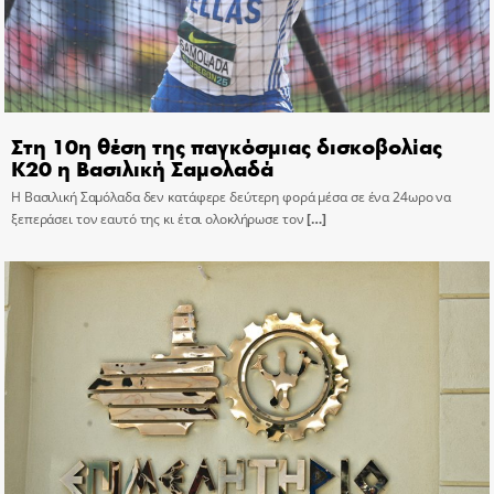
Στη 10η θέση της παγκόσμιας δισκοβολίας
Κ20 η Βασιλική Σαμολαδά
Η Βασιλική Σαμόλαδα δεν κατάφερε δεύτερη φορά μέσα σε ένα 24ωρο να
ξεπεράσει τον εαυτό της κι έτσι ολοκλήρωσε τον
[…]