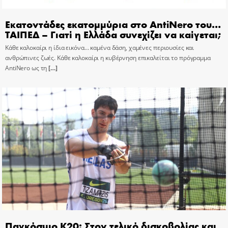
Εκατοντάδες εκατομμύρια στο AntiNero του…
ΤΑΙΠΕΔ – Γιατί η Ελλάδα συνεχίζει να καίγεται;
Κάθε καλοκαίρι η ίδια εικόνα… καμένα δάση, χαμένες περιουσίες και
ανθρώπινες ζωές. Κάθε καλοκαίρι η κυβέρνηση επικαλείται το πρόγραμμα
AntiNero ως τη
[…]
Παγκόσμιο Κ20: Στον τελικό δισκοβολίας και