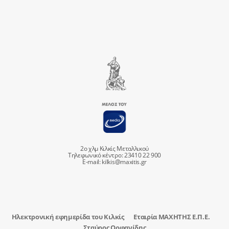
2ο χλμ Κιλκίς Μεταλλικού
Τηλεφωνικό κέντρο: 23410 22 900
E-mail:
kilkis@maxitis.gr
Ηλεκτρονική εφημερίδα του Κιλκίς
Εταιρία ΜΑΧΗΤΗΣ Ε.Π.Ε.
Σταύρος Ορφανίδης