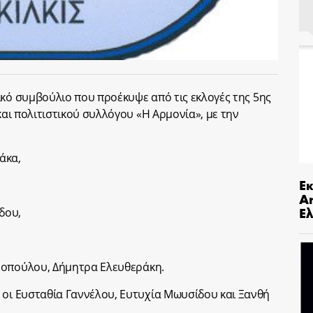
τικό συμβούλιο που
π
ρο
έκυψε α
π
ό τις εκλογές της
5
ης
αι πολιτιστικού συλλόγου «Η Αρμονία», με την
άκα,
Ε
An
Ελ
δου,
ηροπούλου,
Δ
ήμητρα
Ελευθερ
άκη
.
 οι Ευσταθία Γαννέλου, Ευτυχία Μωυσίδου και Ξανθή