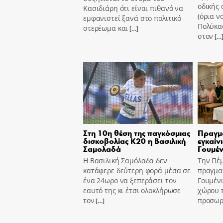
οδικής 
Κασιδιάρη ότι είναι πιθανό να
(όρια ν
εμφανιστεί ξανά στο πολιτικό
Πολύκασ
στερέωμα και
[…]
στον
[…
Στη 10η θέση της παγκόσμιας
Πραγμ
δισκοβολίας Κ20 η Βασιλική
εγκαίν
Σαμολαδά
Γουμέν
Η Βασιλική Σαμόλαδα δεν
Την Πέ
κατάφερε δεύτερη φορά μέσα σε
πραγμα
ένα 24ωρο να ξεπεράσει τον
Γουμένι
εαυτό της κι έτσι ολοκλήρωσε
χώρου 
τον
προσωρι
[…]