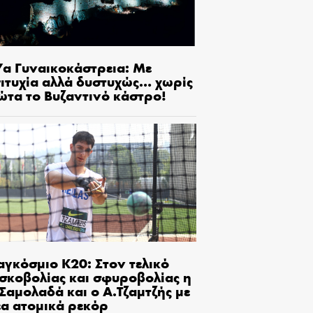
7α Γυναικοκάστρεια: Με
πιτυχία αλλά δυστυχώς… χωρίς
ώτα το Βυζαντινό κάστρο!
αγκόσμιο Κ20: Στον τελικό
ισκοβολίας και σφυροβολίας η
Σαμολαδά και ο Α.Τζαμτζής με
έα ατομικά ρεκόρ