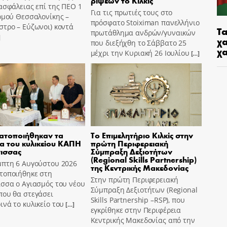
ρίψεων το Κιλκίς
ασφάλειας επί της ΠΕΟ 1
Για τις πρωτιές τους στο
ομού Θεσσαλονίκης –
πρόσφατο Stoiximan πανελλήνιο
τρο – Εύζωνοι) κοντά
Τα
πρωτάθλημα ανδρών/γυναικών
]
χα
που διεξήχθη το Σάββατο 25
χ
μέχρι την Κυριακή 26 Ιουλίου
[…]
ατοποιήθηκαν τα
Το Επιμελητήριο Κιλκίς στην
ια του κυλικείου ΚΑΠΗ
πρώτη Περιφερειακή
ισσας
Σύμπραξη Δεξιοτήτων
(Regional Skills Partnership)
μπτη 6 Αυγούστου 2026
της Κεντρικής Μακεδονίας
τοποιήθηκε στη
Στην πρώτη Περιφερειακή
σσα ο Αγιασμός του νέου
Σύμπραξη Δεξιοτήτων (Regional
που θα στεγάσει
Skills Partnership –RSP), που
νά το κυλικείο του
[…]
εγκρίθηκε στην Περιφέρεια
Κεντρικής Μακεδονίας από την