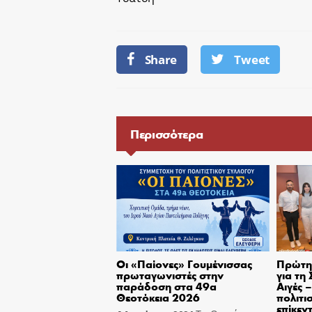
Share
Tweet
Περισσότερα
Οι «Παίονες» Γουμένισσας
Πρώτη 
πρωταγωνιστές στην
για τη
παράδοση στα 49α
Αιγές 
Θεοτόκεια 2026
πολιτι
επίκεν