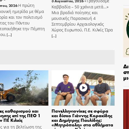
«Τραγουδάμε
3 Αυγούστου, 2026
Η πρώτη
στου, 2026
Καββαδία – 50 χρόνια μετά…»
ονική ημερίδα με θέμα
Μια βραδιά ποίησης και
ορία και τον πολιτισμό
μουσικής Παρασκευή 4
ντας του Πόντου
Σεπτεμβρίου Αρχαιολογικός
τοποιήθηκε την Πέμπτη
Χώρος Ευρωπού, Π.Ε. Κιλκίς Ώρα
ίου,
[…]
[…]
Δ
στ
μι
ες καθαρισμού και
Πανελληνιονίκες σε σφύρα
ησης επί της ΠΕΟ 1
και δίσκο Γιάννης Κορακίδης
ν ΠΕ Κιλκίς
και Δημήτρης Παυλίδης:
«Μητρόπολη» στα αθλήματα
ς για τη βελτίωση της