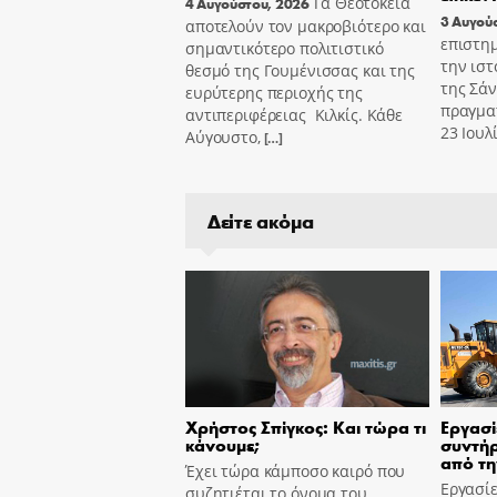
Τα Θεοτόκεια
4 Αυγούστου, 2026
3 Αυγού
αποτελούν τον μακροβιότερο και
επιστημ
σημαντικότερο πολιτιστικό
την ιστ
θεσμό της Γουμένισσας και της
της Σά
ευρύτερης περιοχής της
πραγμα
αντιπεριφέρειας Κιλκίς. Κάθε
23 Ιουλ
Αύγουστο,
[…]
Δείτε ακόμα
Χρήστος Σπίγκος: Και τώρα τι
Εργασί
κάνουμε;
συντήρ
από τη
Έχει τώρα κάμποσο καιρό που
Εργασίε
συζητιέται το όνομα του