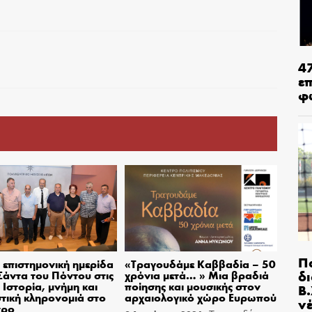
4
ε
φ
Π
επιστημονική ημερίδα
«Τραγουδάμε Καββαδία – 50
δ
 Σάντα του Πόντου στις
χρόνια μετά… » Μια βραδιά
– Ιστορία, μνήμη και
ποίησης και μουσικής στον
Β.
στική κληρονομιά στο
αρχαιολογικό χώρο Ευρωπού
ν
τρο