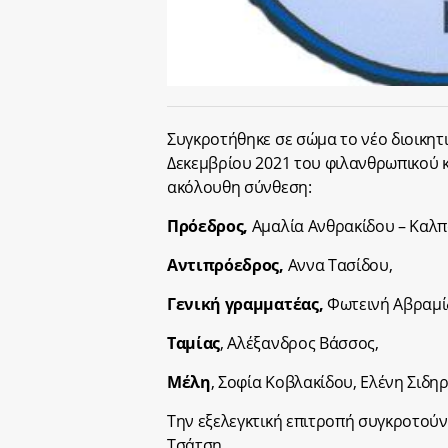
Συγκροτήθηκε σε σώμα το νέο διοικη
Δεκεμβρίου
2021
του φιλανθρωπικού κ
ακόλουθη σύνθεση:
Πρόεδρος,
Αμαλία Ανθρακίδου – Καλπ
Αντιπρόεδρος,
Αννα Τασίδου,
Γενική γραμματέας,
Φωτεινή Αβραμί
Ταμίας
, Αλέξανδρος Βάσσος,
Μέλη
, Σοφία Κοβλακίδου, Ελένη Σιδ
Την εξελεγκτική επιτροπή συγκροτούν
Τσάτση