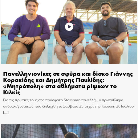
Πανελληνιονίκες σε σφύρα και δίσκο Γιάννης
Κορακίδης και Δημήτρης Παυλίδης:
«Μητρόπολη» στα αθλήματα ρίψεων το
Κιλκίς
Για τις πρωτιές τους στο πρόσφατο Stoiximan πανελλήνιο πρωτάθλημα
ανδρών/γυναικών που διεξήχθη το Σάββατο 25 μέχρι την Κυριακή 26 Ιουλίου
[…]