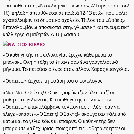
του μαθήματος «Νεοελληνική Γλώσσα», Α’ Γυμνασίου (σελ.
16). Δηλαδή απευθύνεται σε παιδιά 12-13 ετών, που μόλις
εγκατέλειψαν το δημοτικό σχολείο. Τίτλος του «Οσάκις» .
Επαναλαμβάνω αποσκοπεί στην γλωσσική και πνευματική
καλλιέργεια μαθητών Α’ Γυμνασίου:
«Ο καθηγητής της φιλολογίας έριχνε κάθε μέρα το
μπαλάκι. Όλη η τάξη το έπιανε σαν ένα γαργαλιστικό
μήνυμα. Το πετούσε ο ένας στον άλλον. Χαράς ευαγγέλια.
«Οσάκις…» άρχισε τη φράση του ο φιλόλογος.
«Ναι. Ναι. Ο Σάκης! Ο Σάκης!» φώναζαν όλες μαζί οι
μαθήτριες γελώντας. Κι ο καθηγητής τρελαινόταν.
«Οσάκις…» επαναλάμβανε τονίζοντας τη λέξη σαν να
έλεγε «σκάστε».«Ο Σάκης! Ο Σάκης!» ακουγόταν πάλι από
κάτω και το γέλιο έδινε κι έπαιρνε. Ο καθηγητής δεν
μπορούσε να ξεχωρίσει ποιες από τις μαθήτριες ήταν οι