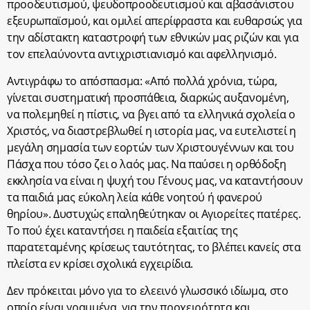
προοδευτισμού, ψευδοπροοδευτισμού και αβασάνιστου
εξευρωπαϊσμού, και ομιλεί απερίφραστα και ευθαρσώς για
την αδίστακτη καταστροφή των εθνικών μας ριζών και για
τον επελαύνοντα αντιχριστιανισμό και αφελληνισμό.
Αντιγράφω το απόσπασμα: «Από πολλά χρόνια, τώρα,
γίνεται συστηματική προσπάθεια, διαρκώς αυξανομένη,
να πολεμηθεί η πίστις, να βγει από τα ελληνικά σχολεία ο
Χριστός, να διαστρεβλωθεί η ιστορία μας, να ευτελιστεί η
μεγάλη σημασία των εορτών των Χριστουγέννων και του
Πάσχα που τόσο ζει ο λαός μας. Να παύσει η ορθόδοξη
εκκλησία να είναι η ψυχή του Γένους μας, να καταντήσουν
τα παιδιά μας εύκολη λεία κάθε νοητού ή φανερού
θηρίου». Δυστυχώς επαληθεύτηκαν οι Αγιορείτες πατέρες.
Το πού έχει καταντήσει η παιδεία εξαιτίας της
παρατεταμένης κρίσεως ταυτότητας, το βλέπει κανείς στα
πλείστα εν κρίσει σχολικά εγχειρίδια.
Δεν πρόκειται μόνο για το ελεεινό γλωσσικό ιδίωμα, στο
οποίο είναι γραμμένα, για την προχειρότητα και