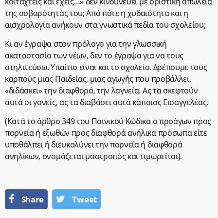
κοιταχτείς και έχεις…» δεν κινδυνεύει με οριστική απώλεια
της σοβαρότητάς του; Από πότε η χυδαιότητα και η
αισχρολογία ανήκουν στα γνωστικά πεδία του σχολείου;
Κι αν έγραψα στον πρόλογο για την γλωσσική
ακαταστασία των νέων, δεν το έγραψα για να τους
στηλιτεύσω. Υπαίτιο είναι και το σχολείο. Δρέπουμε τους
καρπούς μιας Παιδείας, μιας αγωγής που προβάλλει,
«διδάσκει» την διαφθορά, την λαγνεία. Ας τα σκεφτούν
αυτά οι γονείς, ας τα διαβάσει αυτά κάποιος Εισαγγελέας.
(Κατά το άρθρο 349 του Ποινικού Κώδικα ο προάγων προς
πορνεία ή εξωθών προς διαφθορά ανήλικα πρόσωπα είτε
υποθάλπει ή διευκολύνει την πορνεία ή διαφθορά
ανηλίκων, ονομάζεται μαστροπός και τιμωρείται).
Share
Tweet