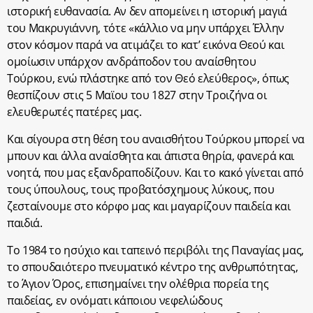
ιστορική ευθανασία. Αν δεν απομείνει η ιστορική μαγιά
του Μακρυγιάννη, τότε «κάλλιο να μην υπάρχει Έλλην
στον κόσμον παρά να ατιμάζει το κατ’ εικόνα Θεού και
ομοίωσιν υπάρχον ανδράποδον του αναίσθητου
Τούρκου, ενώ πλάστηκε από τον Θεό ελεύθερος», όπως
θεσπίζουν στις 5 Μαϊου του 1827 στην Τροιζήνα οι
ελευθερωτές πατέρες μας.
Και σίγουρα στη θέση του αναισθήτου Τούρκου μπορεί να
μπουν και άλλα αναίσθητα και άπιστα θηρία, φανερά και
νοητά, που μας εξανδραποδίζουν. Και το κακό γίνεται από
τους ύπουλους, τους προβατόσχημους λύκους, που
ζεσταίνουμε στο κόρφο μας και μαγαρίζουν παιδεία και
παιδιά.
Το 1984 το ησύχιο και ταπεινό περιβόλι της Παναγίας μας,
το σπουδαιότερο πνευματικό κέντρο της ανθρωπότητας,
το Άγιον Όρος, επισημαίνει την ολέθρια πορεία της
παιδείας, εν ονόματι κάποιου νεφελώδους