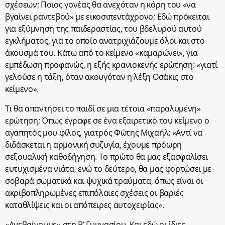
σχέσεων; Ποιος γονέας θα ανεχόταν η κόρη του «να
βγαίνει ραντεβού» με εικοσιπεντάχρονο; Εδώ πρόκειται
για εξύμνηση της παιδεραστίας, του βδελυρού αυτού
εγκλήματος, για το οποίο ανατριχιάζουμε όλοι και στο
άκουσμά του. Κάτω από το κείμενο «καμαρώνει», για
εμπέδωση προφανώς, η εξής κρανιοκενής ερώτηση: «γιατί
γελούσε η τάξη, όταν ακουγόταν η λέξη Οσάκις στο
κείμενο».
Τι θα απαντήσει το παιδί σε μια τέτοια «παραλυμένη»
ερώτηση; Όπως έγραφε σε ένα εξαιρετικό του κείμενο ο
αγαπητός μου φίλος, γιατρός Φώτης Μιχαήλ: «Αντί να
διδάσκεται η αρμονική συζυγία, έχουμε πρόωρη
σεξουαλική καθοδήγηση. Το πρώτο θα μας εξασφαλίσει
ευτυχισμένα νιάτα, ενώ το δεύτερο, θα μας φορτώσει με
σοβαρά σωματικά και ψυχικά τραύματα, όπως είναι οι
ακριβοπληρωμένες επιπόλαιες σχέσεις οι βαριές
καταθλίψεις και οι απόπειρες αυτοχειρίας».
«Ανεβαίνουμε» στη Β’ Γυμνασίου. Και εδώ οι ίδιες