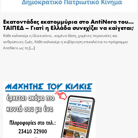
Εκατοντάδες εκατομμύρια στο AntiNero του…
ΤΑΙΠΕΔ – Γιατί η Ελλάδα συνεχίζει να καίγεται;
Κάθε καλοκαίρι η ίδια εικόνα… καμένα δάση, χαμένες περιουσίες και
ανθρώπινες ζωές. Κάθε καλοκαίρι η κυβέρνηση επικαλείται το πρόγραμμα
AntiNero ως τη
[…]