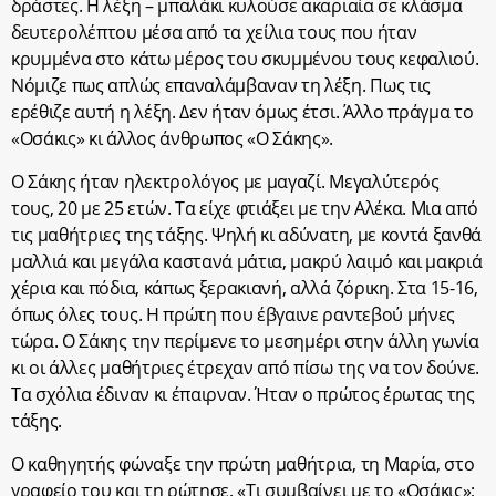
δράστες. Η λέξη – μπαλάκι κυλούσε ακαριαία σε κλάσμα
δευτερολέπτου μέσα από τα χείλια τους που ήταν
κρυμμένα στο κάτω μέρος του σκυμμένου τους κεφαλιού.
Νόμιζε πως απλώς επαναλάμβαναν τη λέξη. Πως τις
ερέθιζε αυτή η λέξη. Δεν ήταν όμως έτσι. Άλλο πράγμα το
«Οσάκις» κι άλλος άνθρωπος «Ο Σάκης».
Ο Σάκης ήταν ηλεκτρολόγος με μαγαζί. Μεγαλύτερός
τους, 20 με 25 ετών. Τα είχε φτιάξει με την Αλέκα. Μια από
τις μαθήτριες της τάξης. Ψηλή κι αδύνατη, με κοντά ξανθά
μαλλιά και μεγάλα καστανά μάτια, μακρύ λαιμό και μακριά
χέρια και πόδια, κάπως ξερακιανή, αλλά ζόρικη. Στα 15-16,
όπως όλες τους. Η πρώτη που έβγαινε ραντεβού μήνες
τώρα. Ο Σάκης την περίμενε το μεσημέρι στην άλλη γωνία
κι οι άλλες μαθήτριες έτρεχαν από πίσω της να τον δούνε.
Τα σχόλια έδιναν κι έπαιρναν. Ήταν ο πρώτος έρωτας της
τάξης.
Ο καθηγητής φώναξε την πρώτη μαθήτρια, τη Μαρία, στο
γραφείο του και τη ρώτησε. «Τι συμβαίνει με το «Οσάκις»;