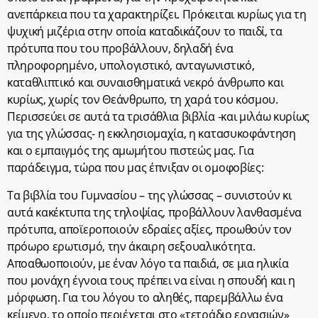
ανεπάρκεια που τα χαρακτηρίζει. Πρόκειται κυρίως για τη
ψυχική μιζέρια στην οποία καταδικάζουν το παιδί, τα
πρότυπα που του προβάλλουν, δηλαδή ένα
πληροφορημένο, υπολογιστικό, ανταγωνιστικό,
καταθλιπτικό και συναισθηματικά νεκρό άνθρωπο και
κυρίως, χωρίς τον Θεάνθρωπο, τη χαρά του κόσμου.
Περισσεύει σε αυτά τα τρισάθλια βιβλία -και μιλάω κυρίως
για της γλώσσας- η εκκλησιομαχία, η κατασυκοφάντηση
και ο εμπαιγμός της αμωμήτου πιστεώς μας. Για
παράδειγμα, τώρα που μας έπνιξαν οι ομοφοβίες:
Τα βιβλία του Γυμνασίου – της γλώσσας – συνιστούν κι
αυτά κακέκτυπα της τηλοψίας, προβάλλουν λανθασμένα
πρότυπα, αποϊεροποιούν εδραίες αξίες, προωθούν τον
πρόωρο ερωτισμό, την άκαιρη σεξουαλικότητα.
Αποαθωοποιούν, με έναν λόγο τα παιδιά, σε μια ηλικία
που μονάχη έγνοια τους πρέπει να είναι η σπουδή και η
μόρφωση. Για του λόγου το αληθές, παρεμβάλλω ένα
κείμενο, το οποίο περιέχεται στο «τετράδιο εργασιών»