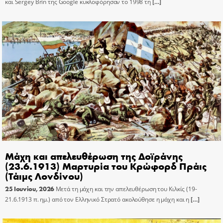
και Sergey Brin της Google κυκλοφόρησαν το 1998 τη
[…]
Μάχη και απελευθέρωση της Δοϊράνης
(23.6.1913) Μαρτυρία του Κρώφορδ Πράις
(Τάιμς Λονδίνου)
25 Ιουνίου, 2026
Μετά τη μάχη και την απελευθέρωση του Κιλκίς (19-
21.6.1913 π. ημ.) από τον Ελληνικό Στρατό ακολούθησε η μάχη και η
[…]