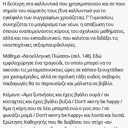
Η δεύτερη στα καλλυντικά που χρησιμοποιούν και σε ποιο
σημείο του σώματός τους (Ένα καλλυντικό για το
εγκέφαλο των συγγραφέων χρειάζεται). Γ’ Γυμνασίου,
συνεχίζεται το μαγάρισμα των νέων, η απαξίωση του
όποιου εναπομείναντος κύρους του σχολικού μαθήματος,
αλλά και του εκπαιδευτικού, που καλείται να διδάξει τις
νεοεποχίτικες σεξομπουρδολογίες.
Μάθημα «Νεοελληνική Γλώσσα» (σελ. 148). Εδώ
εμφιλοχώρησε ένα τραγούδι, το οποίο μπορεί να το
ακούσει τις μεταμεσονύκτιες ώρες σε κάποιο ξενυχτάδικο
για χασομέρηδες, αλλά σε σχολική τάξη ουδείς σοβαρός
παιδαγωγός θα το παρουσίαζε και μάλιστα σε βιβλίο.
Κείμενο: «Άμα ξυπνήσεις και έχεις βγάλει ουρά / αν
κοιταχτείς και έχεις βγάλει βυζιά / Don’t worry be happy /
Άμα η κόρη σου σε λέει μπαμπά ενώ ο γιος σου / σε
φωνάζει μαμά / Don’t worry be happy» και λοιπά και λοιπά.
Ερώτηση: Καθηγητής που θα διαβάσει τον στίχο «αν