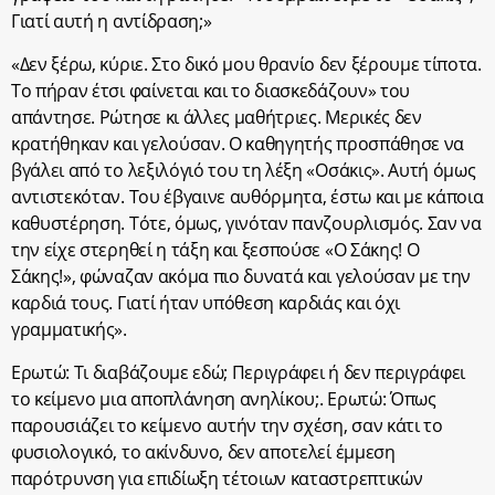
Γιατί αυτή η αντίδραση;»
«Δεν ξέρω, κύριε. Στο δικό μου θρανίο δεν ξέρουμε τίποτα.
Το πήραν έτσι φαίνεται και το διασκεδάζουν» του
απάντησε. Ρώτησε κι άλλες μαθήτριες. Μερικές δεν
κρατήθηκαν και γελούσαν. Ο καθηγητής προσπάθησε να
βγάλει από το λεξιλόγιό του τη λέξη «Οσάκις». Αυτή όμως
αντιστεκόταν. Του έβγαινε αυθόρμητα, έστω και με κάποια
καθυστέρηση. Τότε, όμως, γινόταν πανζουρλισμός. Σαν να
την είχε στερηθεί η τάξη και ξεσπούσε «Ο Σάκης! Ο
Σάκης!», φώναζαν ακόμα πιο δυνατά και γελούσαν με την
καρδιά τους. Γιατί ήταν υπόθεση καρδιάς και όχι
γραμματικής».
Ερωτώ: Τι διαβάζουμε εδώ; Περιγράφει ή δεν περιγράφει
το κείμενο μια αποπλάνηση ανηλίκου;. Ερωτώ: Όπως
παρουσιάζει το κείμενο αυτήν την σχέση, σαν κάτι το
φυσιολογικό, το ακίνδυνο, δεν αποτελεί έμμεση
παρότρυνση για επιδίωξη τέτοιων καταστρεπτικών