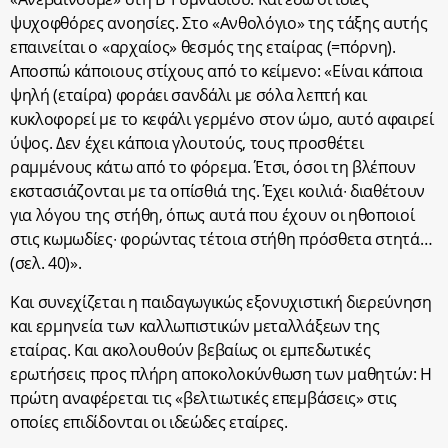
ψυχοφθόρες ανοησίες. Στο «Ανθολόγιο» της τάξης αυτής
επαινείται ο «αρχαίος» θεσμός της εταίρας (=πόρνη).
Αποσπώ κάποιους στίχους από το κείμενο: «Είναι κάποια
ψηλή (εταίρα) φοράει σανδάλι με σόλα λεπτή και
κυκλοφορεί με το κεφάλι γερμένο στον ώμο, αυτό αφαιρεί
ύψος. Δεν έχει κάποια γλουτούς, τους προσθέτει
ραμμένους κάτω από το φόρεμα. Έτσι, όσοι τη βλέπουν
εκστασιάζονται με τα οπίσθιά της. Έχει κοιλιά∙ διαθέτουν
για λόγου της στήθη, όπως αυτά που έχουν οι ηθοποιοί
στις κωμωδίες∙ φορώντας τέτοια στήθη πρόσθετα στητά…
(σελ. 40)».
Και συνεχίζεται η παιδαγωγικώς εξονυχιστική διερεύνηση
και ερμηνεία των καλλωπιστικών μεταλλάξεων της
εταίρας. Και ακολουθούν βεβαίως οι εμπεδωτικές
ερωτήσεις προς πλήρη αποκολοκύνθωση των μαθητών: Η
πρώτη αναφέρεται τις «βελτιωτικές επεμβάσεις» στις
οποίες επιδίδονται οι ιδεώδες εταίρες.