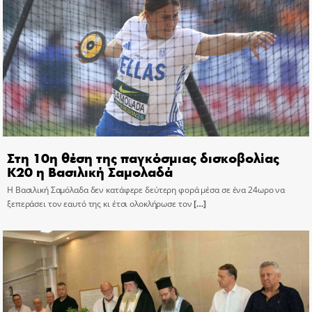
Στη 10η θέση της παγκόσμιας δισκοβολίας
Κ20 η Βασιλική Σαμολαδά
Η Βασιλική Σαμόλαδα δεν κατάφερε δεύτερη φορά μέσα σε ένα 24ωρο να
ξεπεράσει τον εαυτό της κι έτσι ολοκλήρωσε τον
[…]