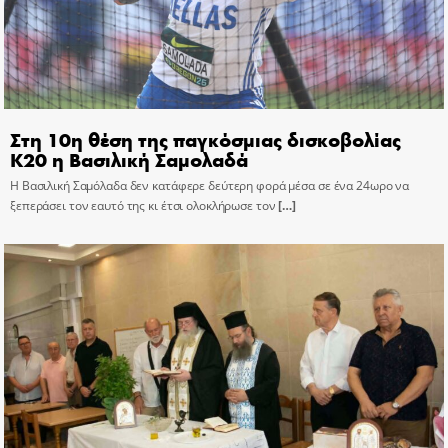
Στη 10η θέση της παγκόσμιας δισκοβολίας
Κ20 η Βασιλική Σαμολαδά
Η Βασιλική Σαμόλαδα δεν κατάφερε δεύτερη φορά μέσα σε ένα 24ωρο να
ξεπεράσει τον εαυτό της κι έτσι ολοκλήρωσε τον
[…]