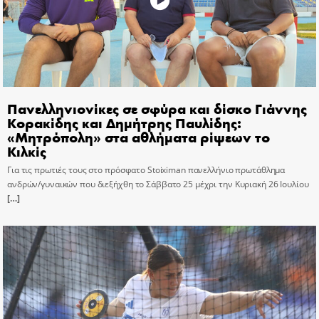
Πανελληνιονίκες σε σφύρα και δίσκο Γιάννης
Κορακίδης και Δημήτρης Παυλίδης:
«Μητρόπολη» στα αθλήματα ρίψεων το
Κιλκίς
Για τις πρωτιές τους στο πρόσφατο Stoiximan πανελλήνιο πρωτάθλημα
ανδρών/γυναικών που διεξήχθη το Σάββατο 25 μέχρι την Κυριακή 26 Ιουλίου
[…]