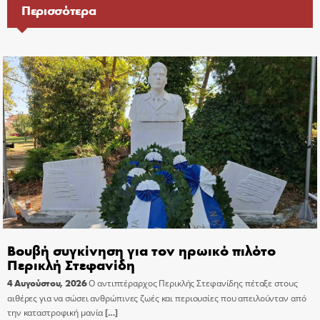
Περισσότερα
Βουβή συγκίνηση για τον ηρωικό πιλότο
Περικλή Στεφανίδη
4 Αυγούστου, 2026
Ο αντιπτέραρχος Περικλής Στεφανίδης πέταξε στους
αιθέρες για να σώσει ανθρώπινες ζωές και περιουσίες που απειλούνταν από
την καταστροφική μανία
[…]