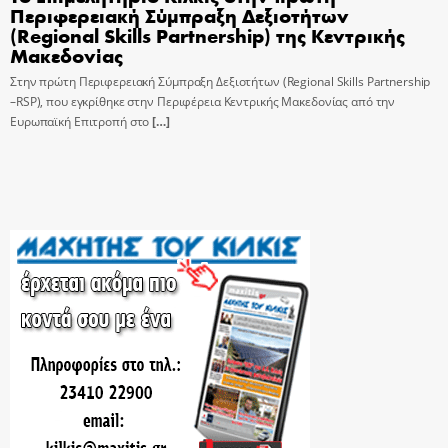
Περιφερειακή Σύμπραξη Δεξιοτήτων
(Regional Skills Partnership) της Κεντρικής
Μακεδονίας
Στην πρώτη Περιφερειακή Σύμπραξη Δεξιοτήτων (Regional Skills Partnership
–RSP), που εγκρίθηκε στην Περιφέρεια Κεντρικής Μακεδονίας από την
Ευρωπαϊκή Επιτροπή στο
[…]