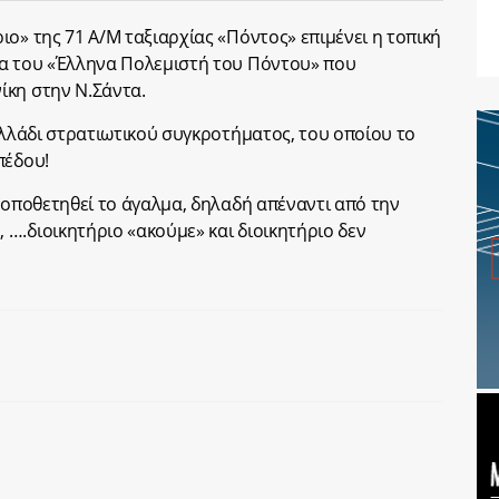
ο» της 71 Α/Μ ταξιαρχίας «Πόντος» επιμένει η τοπική
μα του «Έλληνα Πολεμιστή του Πόντου» που
ίκη στην Ν.Σάντα.
Ελλάδι στρατιωτικού συγκροτήματος, του οποίου το
πέδου!
τοποθετηθεί το άγαλμα, δηλαδή απέναντι από την
….διοικητήριο «ακούμε» και διοικητήριο δεν