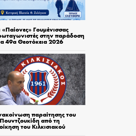
ι «Παίονες» Γουμένισσας
ρωταγωνιστές στην παράδοση
τα 49α Θεοτόκεια 2026
νακοίνωση παραίτησης του
.Πουντζουκίδη από τη
οίκηση του Κιλκισιακού