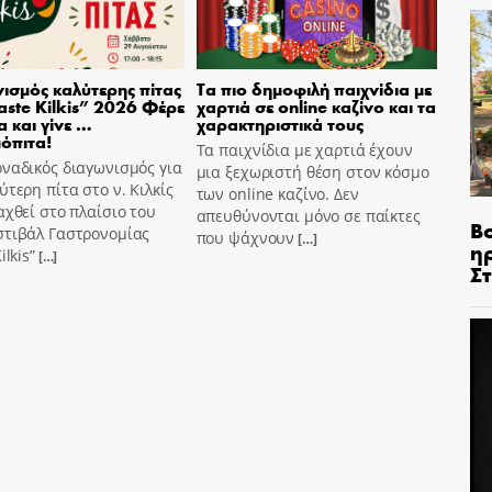
ισμός καλύτερης πίτας
Τα πιο δημοφιλή παιχνίδια με
aste Kilkis” 2026 Φέρε
χαρτιά σε online καζίνο και τα
α και γίνε …
χαρακτηριστικά τους
όπιτα!
Τα παιχνίδια με χαρτιά έχουν
ναδικός διαγωνισμός για
μια ξεχωριστή θέση στον κόσμο
ύτερη πίτα στο ν. Κιλκίς
των online καζίνο. Δεν
αχθεί στο πλαίσιο του
απευθύνονται μόνο σε παίκτες
Β
στιβάλ Γαστρονομίας
που ψάχνουν
[…]
η
ilkis”
[…]
Σ