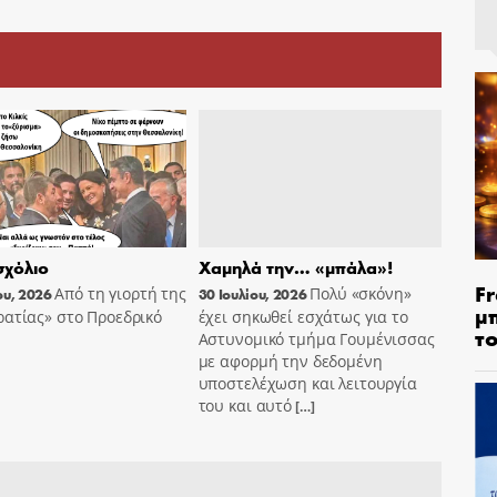
χόλιο
Χαμηλά την… «μπάλα»!
Fr
Από τη γιορτή της
Πολύ «σκόνη»
ου, 2026
30 Ιουλίου, 2026
μ
ατίας» στο Προεδρικό
έχει σηκωθεί εσχάτως για το
τ
Αστυνομικό τμήμα Γουμένισσας
με αφορμή την δεδομένη
υποστελέχωση και λειτουργία
του και αυτό
[…]