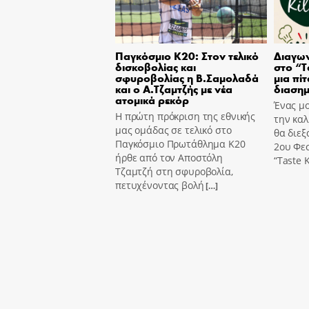
Παγκόσμιο Κ20: Στον τελικό
Διαγων
δισκοβολίας και
στο “T
σφυροβολίας η Β.Σαμολαδά
μια πίτ
και ο Α.Τζαμτζής με νέα
διασημ
ατομικά ρεκόρ
Ένας μο
Η πρώτη πρόκριση της εθνικής
την καλ
μας ομάδας σε τελικό στο
θα διεξ
Παγκόσμιο Πρωτάθλημα Κ20
2ου Φε
ήρθε από τον Αποστόλη
“Taste K
Τζαμτζή στη σφυροβολία,
πετυχένοντας βολή
[…]