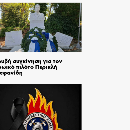
ουβή συγκίνηση για τον
ρωικό πιλότο Περικλή
τεφανίδη