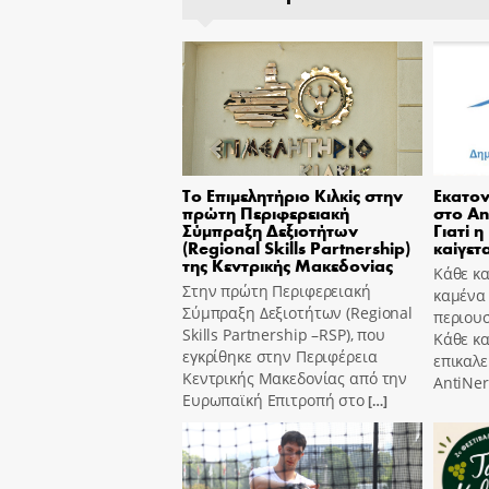
Το Επιμελητήριο Κιλκίς στην
Εκατον
πρώτη Περιφερειακή
στο An
Σύμπραξη Δεξιοτήτων
Γιατί η
(Regional Skills Partnership)
καίγετα
της Κεντρικής Μακεδονίας
Κάθε κα
Στην πρώτη Περιφερειακή
καμένα
Σύμπραξη Δεξιοτήτων (Regional
περιουσ
Skills Partnership –RSP), που
Κάθε κ
εγκρίθηκε στην Περιφέρεια
επικαλε
Κεντρικής Μακεδονίας από την
AntiNer
Ευρωπαϊκή Επιτροπή στο
[…]