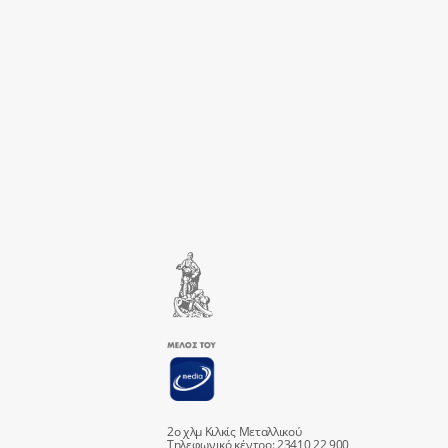
2ο χλμ Κιλκίς Μεταλλικού
Τηλεφωνικό κέντρο: 23410 22 900