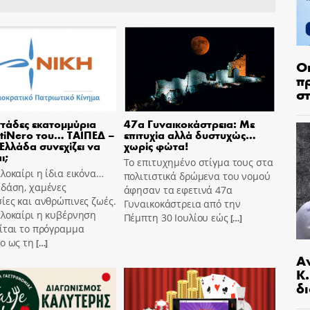
Ο
π
σ
τάδες εκατομμύρια
47α Γυναικοκάστρεια: Με
tiNero του… ΤΑΙΠΕΔ –
επιτυχία αλλά δυστυχώς…
 Ελλάδα συνεχίζει να
χωρίς φώτα!
ι;
Το επιτυχημένο στίγμα τους στα
λοκαίρι η ίδια εικόνα…
πολιτιστικά δρώμενα του νομού
 δάση, χαμένες
άφησαν τα εφετινά 47α
ίες και ανθρώπινες ζωές.
Γυναικοκάστρεια από την
αλοκαίρι η κυβέρνηση
Πέμπτη 30 Ιουλίου εώς
[…]
ίται το πρόγραμμα
o ως τη
[…]
Α
Κ
δι