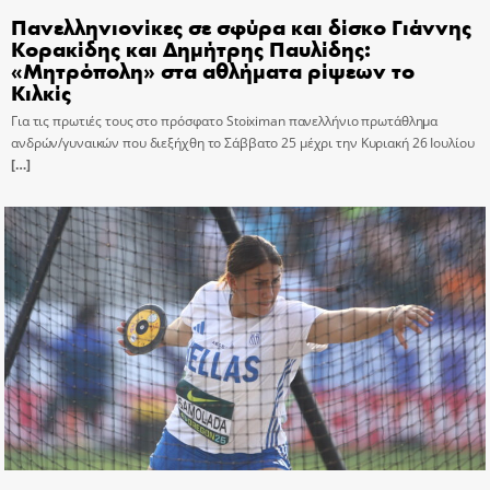
Πανελληνιονίκες σε σφύρα και δίσκο Γιάννης
Κορακίδης και Δημήτρης Παυλίδης:
«Μητρόπολη» στα αθλήματα ρίψεων το
Κιλκίς
Για τις πρωτιές τους στο πρόσφατο Stoiximan πανελλήνιο πρωτάθλημα
ανδρών/γυναικών που διεξήχθη το Σάββατο 25 μέχρι την Κυριακή 26 Ιουλίου
[…]