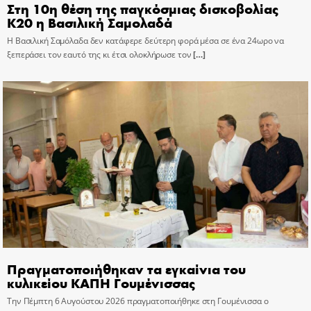
Στη 10η θέση της παγκόσμιας δισκοβολίας
Κ20 η Βασιλική Σαμολαδά
Η Βασιλική Σαμόλαδα δεν κατάφερε δεύτερη φορά μέσα σε ένα 24ωρο να
ξεπεράσει τον εαυτό της κι έτσι ολοκλήρωσε τον
[…]
Πραγματοποιήθηκαν τα εγκαίνια του
κυλικείου ΚΑΠΗ Γουμένισσας
Την Πέμπτη 6 Αυγούστου 2026 πραγματοποιήθηκε στη Γουμένισσα ο