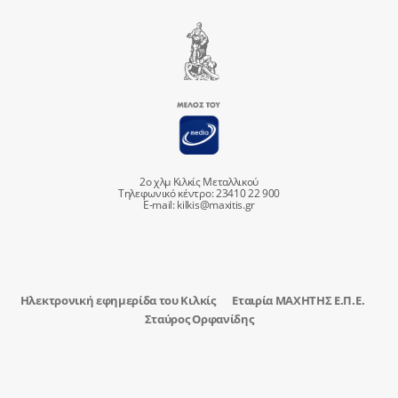
2ο χλμ Κιλκίς Μεταλλικού
Τηλεφωνικό κέντρο: 23410 22 900
E-mail:
kilkis@maxitis.gr
Ηλεκτρονική εφημερίδα του Κιλκίς
Εταιρία ΜΑΧΗΤΗΣ Ε.Π.Ε.
Σταύρος Ορφανίδης