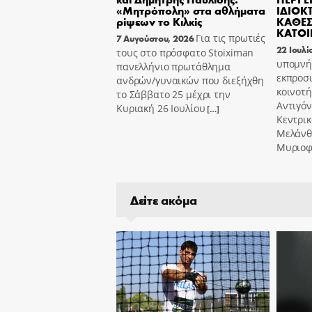
«Μητρόπολη» στα αθλήματα
ΙΔΙΟΚ
ρίψεων το Κιλκίς
ΚΑΘΕΣ
ΚΑΤΟΙ
Για τις πρωτιές
7 Αυγούστου, 2026
22 Ιουλί
τους στο πρόσφατο Stoiximan
υπομνή
πανελλήνιο πρωτάθλημα
εκπροσ
ανδρών/γυναικών που διεξήχθη
κοινοτ
το Σάββατο 25 μέχρι την
Αντιγόν
Κυριακή 26 Ιουλίου
[…]
Κεντρικ
Μελάνθ
Μυριοφ
Δείτε ακόμα