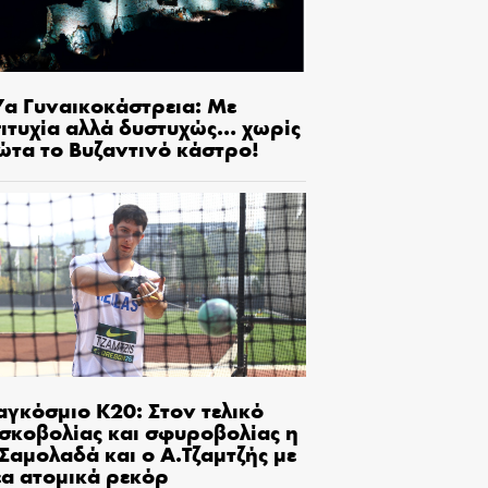
7α Γυναικοκάστρεια: Με
πιτυχία αλλά δυστυχώς… χωρίς
ώτα το Βυζαντινό κάστρο!
αγκόσμιο Κ20: Στον τελικό
ισκοβολίας και σφυροβολίας η
Σαμολαδά και ο Α.Τζαμτζής με
έα ατομικά ρεκόρ