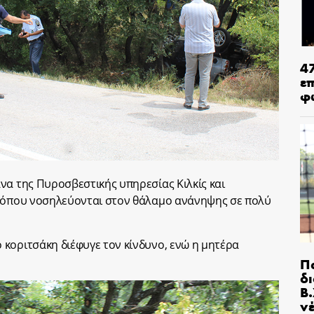
4
ε
φ
να της Πυροσβεστικής υπηρεσίας Κιλκίς και
ς όπου νοσηλεύονται στον θάλαμο ανάνηψης σε πολύ
κοριτσάκη διέφυγε τον κίνδυνο, ενώ η μητέρα
Π
δ
Β.
ν