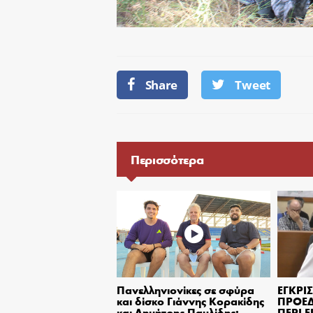
Share
Tweet
Περισσότερα
Πανελληνιονίκες σε σφύρα
ΕΓΚΡ
και δίσκο Γιάννης Κορακίδης
ΠΡΟΕ
και Δημήτρης Παυλίδης:
ΠΕΡΙ 