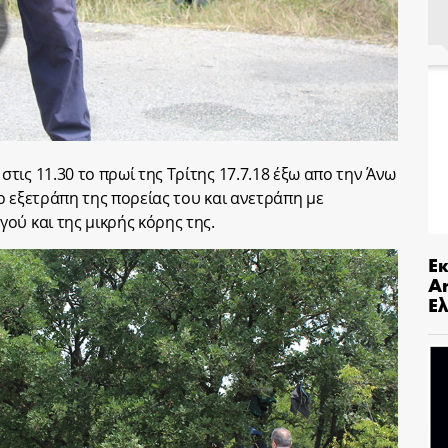
ις 11.30 το πρωί της Τρίτης 17.7.18 έξω απο την Άνω
ο εξετράπη της πορείας του και ανετράπη με
ού και της μικρής κόρης της.
Ε
An
Ελ