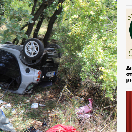
Δ
στ
μι