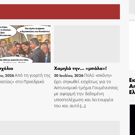
χόλιο
Χαμηλά την… «μπάλα»!
Από τη γιορτή της
Πολύ «σκόνη»
ου, 2026
30 Ιουλίου, 2026
Ε
ατίας» στο Προεδρικό
έχει σηκωθεί εσχάτως για το
An
Αστυνομικό τμήμα Γουμένισσας
Ελ
με αφορμή την δεδομένη
υποστελέχωση και λειτουργία
του και αυτό
[…]