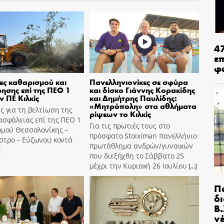
4
ε
φ
ες καθαρισμού και
Πανελληνιονίκες σε σφύρα
ησης επί της ΠΕΟ 1
και δίσκο Γιάννης Κορακίδης
ν ΠΕ Κιλκίς
και Δημήτρης Παυλίδης:
«Μητρόπολη» στα αθλήματα
ς για τη βελτίωση της
ρίψεων το Κιλκίς
ασφάλειας επί της ΠΕΟ 1
Για τις πρωτιές τους στο
ομού Θεσσαλονίκης –
πρόσφατο Stoiximan πανελλήνιο
τρο – Εύζωνοι) κοντά
πρωτάθλημα ανδρών/γυναικών
]
που διεξήχθη το Σάββατο 25
μέχρι την Κυριακή 26 Ιουλίου
[…]
Π
δ
Β.
ν