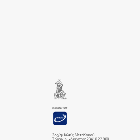
2ο χλμ Κιλκίς Μεταλλικού
Τηλεφωνικό κέντρο: 23410 22 900