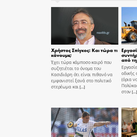
Χρήστος Σπίγκος: Και τώρα τι
Εργασί
κάνουμε;
συντήρ
από τη
Έχει τώρα κάμποσο καιρό που
Εργασίε
συζητιέται το όνομα του
οδικής 
Κασιδιάρη ότι είναι πιθανό να
(όρια ν
εμφανιστεί ξανά στο πολιτικό
Πολύκασ
στερέωμα και
[…]
στον
[…