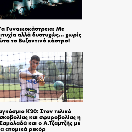
7α Γυναικοκάστρεια: Με
πιτυχία αλλά δυστυχώς… χωρίς
ώτα το Βυζαντινό κάστρο!
αγκόσμιο Κ20: Στον τελικό
ισκοβολίας και σφυροβολίας η
Σαμολαδά και ο Α.Τζαμτζής με
έα ατομικά ρεκόρ