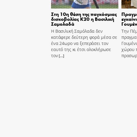
Στη 10η θέση της παγκόσμιας
Πραγμ
δισκοβολίας Κ20 η Βασιλική
εγκαίν
Σαμολαδά
Γουμέν
Η Βασιλική Σαμόλαδα δεν
Την Πέ
κατάφερε δεύτερη φορά μέσα σε
πραγμα
ένα 24ωρο να ξεπεράσει τον
Γουμένι
εαυτό της κι έτσι ολοκλήρωσε
χώρου 
τον
προσωρι
[…]