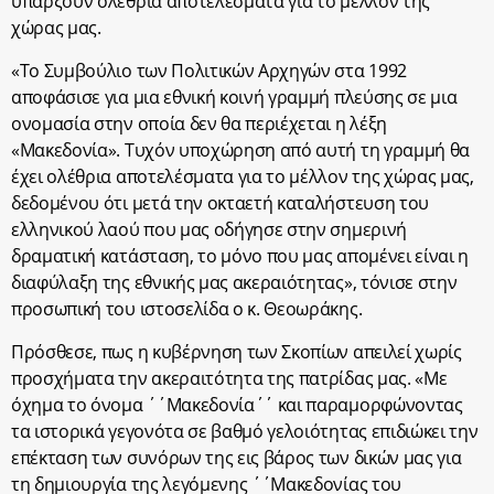
υπάρξουν ολέθρια αποτελέσματα για το μέλλον της
χώρας μας.
«Το Συμβούλιο των Πολιτικών Αρχηγών στα 1992
αποφάσισε για μια εθνική κοινή γραμμή πλεύσης σε μια
ονομασία στην οποία δεν θα περιέχεται η λέξη
«Μακεδονία». Τυχόν υποχώρηση από αυτή τη γραμμή θα
έχει ολέθρια αποτελέσματα για το μέλλον της χώρας μας,
δεδομένου ότι μετά την οκταετή καταλήστευση του
ελληνικού λαού που μας οδήγησε στην σημερινή
δραματική κατάσταση, το μόνο που μας απομένει είναι η
διαφύλαξη της εθνικής μας ακεραιότητας», τόνισε στην
προσωπική του ιστοσελίδα ο κ. Θεοωράκης.
Πρόσθεσε, πως η κυβέρνηση των Σκοπίων απειλεί χωρίς
προσχήματα την ακεραιτότητα της πατρίδας μας. «Με
όχημα το όνομα ΄΄Μακεδονία΄΄ και παραμορφώνοντας
τα ιστορικά γεγονότα σε βαθμό γελοιότητας επιδιώκει την
επέκταση των συνόρων της εις βάρος των δικών μας για
τη δημιουργία της λεγόμενης ΄΄Μακεδονίας του