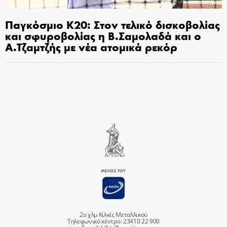
Παγκόσμιο Κ20: Στον τελικό δισκοβολίας
και σφυροβολίας η Β.Σαμολαδά και ο
Α.Τζαμτζής με νέα ατομικά ρεκόρ
2ο χλμ Κιλκίς Μεταλλικού
Τηλεφωνικό κέντρο: 23410 22 900