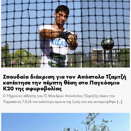
Σπουδαία διάκριση για τον Απόστολο Τζαμτζή
κατέκτησε την πέμπτη θέση στο Παγκόσμιο
Κ20 της σφυροβολίας
Ο 19χρονος αθλητής του ΓΣ Μανδρών Απόστολος Τζαμτζής έκανε την
Παρασκευή 7.8.26 τον καλύτερο αγώνα της ζωής του και ανταμείφθηκε
[…]