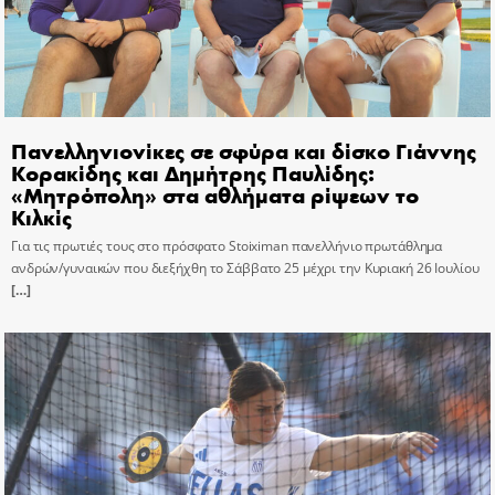
Πανελληνιονίκες σε σφύρα και δίσκο Γιάννης
Κορακίδης και Δημήτρης Παυλίδης:
«Μητρόπολη» στα αθλήματα ρίψεων το
Κιλκίς
Για τις πρωτιές τους στο πρόσφατο Stoiximan πανελλήνιο πρωτάθλημα
ανδρών/γυναικών που διεξήχθη το Σάββατο 25 μέχρι την Κυριακή 26 Ιουλίου
[…]