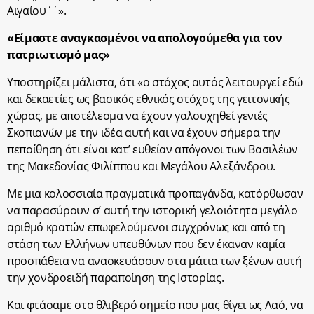
Αιγαίου΄΄».
«Είμαστε αναγκασμένοι να απολογούμεθα για τον
πατριωτισμό μας»
Υποστηρίζει μάλιστα, ότι «ο στόχος αυτός λειτουργεί εδώ
και δεκαετίες ως βασικός εθνικός στόχος της γειτονικής
χώρας, με αποτέλεσμα να έχουν γαλουχηθεί γενιές
Σκοπιανών με την ιδέα αυτή και να έχουν σήμερα την
πεποίθηση ότι είναι κατ’ ευθείαν απόγονοι των Βασιλέων
της Μακεδονίας Φιλίππου και Μεγάλου Αλεξάνδρου.
Με μια κολοσσιαία πραγματικά προπαγάνδα, κατόρθωσαν
να παρασύρουν σ’ αυτή την ιστορική γελοιότητα μεγάλο
αριθμό κρατών επωφελούμενοι συγχρόνως και από τη
στάση των Ελλήνων υπευθύνων που δεν έκαναν καμία
προσπάθεια να ανασκευάσουν στα μάτια των ξένων αυτή
την χονδροειδή παραποίηση της Ιστορίας.
Και φτάσαμε στο θλιβερό σημείο που μας θίγει ως Λαό, να