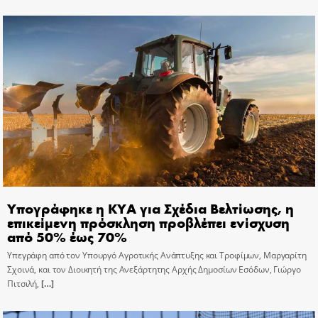
Υπογράφηκε η ΚΥΑ για Σχέδια Βελτίωσης, η
επικείμενη πρόσκληση προβλέπει ενίσχυση
από 50% έως 70%
Υπεγράφη από τον Υπουργό Αγροτικής Ανάπτυξης και Τροφίμων, Μαργαρίτη
Σχοινά, και τον Διοικητή της Ανεξάρτητης Αρχής Δημοσίων Εσόδων, Γιώργο
Πιτσιλή,
[…]