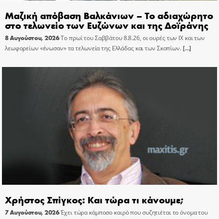
Μαζική απόβαση Βαλκάνιων – Το αδιαχώρητο
στο τελωνείο των Ευζώνων και της Δοϊράνης
8 Αυγούστου, 2026
Το πρωί του Σαββάτου 8.8.26, οι ουρές των ΙΧ και των
λεωφορείων «ένωσαν» τα τελωνεία της Ελλάδας και των Σκοπίων.
[…]
Χρήστος Σπίγκος: Και τώρα τι κάνουμε;
7 Αυγούστου, 2026
Έχει τώρα κάμποσο καιρό που συζητιέται το όνομα του